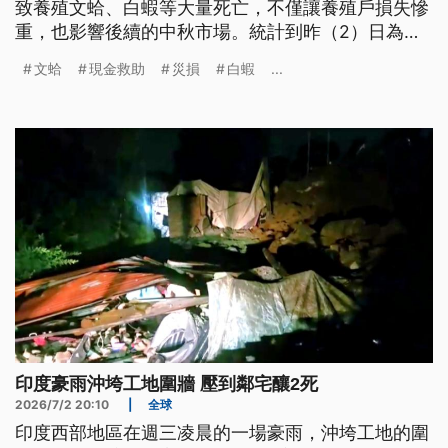
致養殖文蛤、白蝦等大量死亡，不僅讓養殖戶損失慘
重，也影響後續的中秋市場。統計到昨（2）日為止
的全台農畜漁災損，超過4億7千萬，因此農業部將提
文蛤
現金救助
災損
白蝦
...
供現金救助及低利貸款等措施來協助。
印度豪雨沖垮工地圍牆 壓到鄰宅釀2死
2026/7/2 20:10
|
全球
印度西部地區在週三凌晨的一場豪雨，沖垮工地的圍