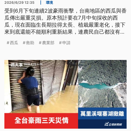
2026/6/29 12:35
|
環境
受到6月下旬連續2波豪雨衝擊，台南地區的西瓜與香
瓜傳出嚴重災損。原本預計要在7月中旬採收的西
瓜，現在面臨生長期拉得太長、植栽嚴重老化，接下
來到底還能不能順利重新結果，連農民自己都沒有把
握。不過農業部已經公告，台南市為天然災害現金救
西瓜
救助
農業部
申請
助地區，從今（29）日開始到7月10日受理農民申
請。