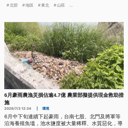
暴風圈將涵蓋大半個台灣，各地需留意強風豪雨。預
北部
地區
東北
山區
...
計週五晚間到週六降雨最為顯著，尤其北部地區及中
部、東北部山區達局部豪雨等級以上。
6月豪雨農漁災損估逾4.7億 農業部擬提供現金救助措
施
2026/7/3 12:34
|
環境
6月中下旬連續下起豪雨，台南七股、北門及將軍等
沿海養殖魚塭，池水鹽度被大量稀釋、水質惡化，導