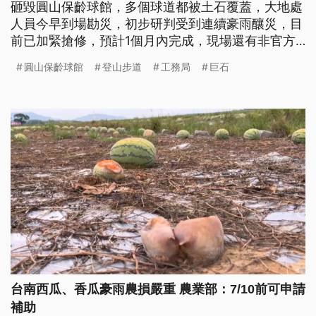
砸毀圓山保齡球館，多個球道都被土石覆蓋，大地處
人員今早到場勘災，初步研判受到連續豪雨釀災，目
前已加緊搶修，預計1個月內完成，現場還有非官方
列管的老舊步道部分地基被掏空，也已拉封鎖線管
圓山保齡球館
登山步道
工務局
巨石
制。台北市長蔣萬安表示，已要求跨局處立即現勘，
也強調台北市其他的登山步道都有持續監測。
台南西瓜、香瓜豪雨農損嚴重 農業部：7/10前可申請
補助