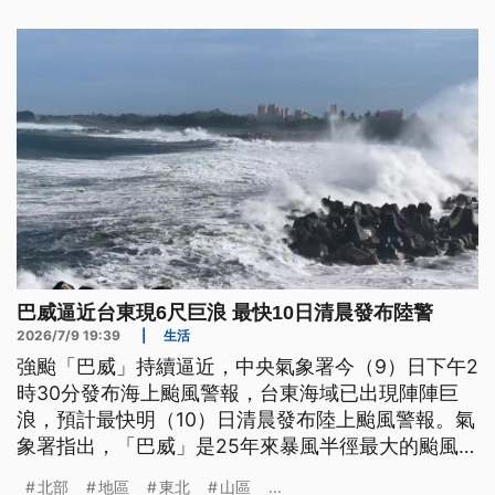
鄉發布大規模崩塌紅色警戒。
巴威逼近台東現6尺巨浪 最快10日清晨發布陸警
2026/7/9 19:39
|
生活
強颱「巴威」持續逼近，中央氣象署今（9）日下午2
時30分發布海上颱風警報，台東海域已出現陣陣巨
浪，預計最快明（10）日清晨發布陸上颱風警報。氣
象署指出，「巴威」是25年來暴風半徑最大的颱風，
暴風圈將涵蓋大半個台灣，各地需留意強風豪雨。預
北部
地區
東北
山區
...