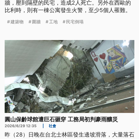
牆，壓到隔壁的民宅，造成2人死亡。另外在西歐的
比利時，則有一棟公寓發生火警，至少5個人罹難。
建築物
圍牆
工地
民宅倒塌
圓山保齡球館遭巨石砸穿 工務局初判豪雨釀災
2026/6/29 12:35
|
社會
昨（28）日晚在台北士林區發生邊坡滑落，大量落石