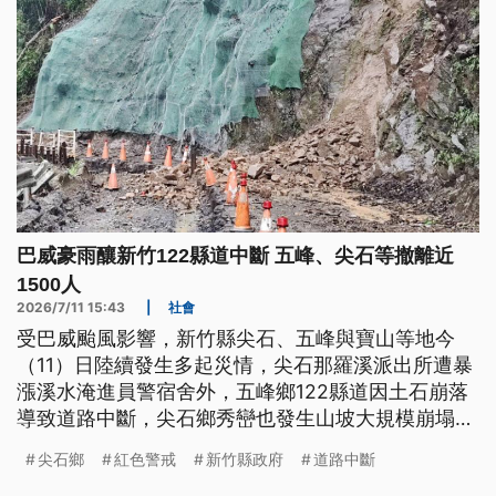
巴威豪雨釀新竹122縣道中斷 五峰、尖石等撤離近
1500人
2026/7/11 15:43
|
社會
受巴威颱風影響，新竹縣尖石、五峰與寶山等地今
（11）日陸續發生多起災情，尖石那羅溪派出所遭暴
漲溪水淹進員警宿舍外，五峰鄉122縣道因土石崩落
導致道路中斷，尖石鄉秀巒也發生山坡大規模崩塌。
縣府已撤離五峰鄉、尖石鄉與橫山鄉等地近1500
尖石鄉
紅色警戒
新竹縣政府
道路中斷
人，並開設16處收容所。水保署也針對五峰鄉、尖石