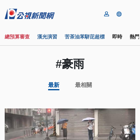
總預算審查
漢光演習
苦茶油苯駢芘超標
即時
熱門
#豪雨
最新
最相關