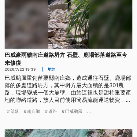
巴威豪雨釀南庄道路坍方 石壁、鹿場部落道路至今
未修復
2026/7/22 19:39
|
地方
巴威颱風重創苗栗縣南庄鄉，造成通往石壁、鹿場部
落的多處道路坍方，其中坍方最大面積的是301農
路，現場變成一個大崩壁。由於這裡也是甜柿重要產
地的聯絡道路，族人目前使用簡易流籠運送物資，也
在陡峭山壁開出一條步道，靠著繩索支撐來運送物
部落
南庄鄉
道路
巴威颱風
...
資。