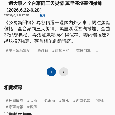
一週大事／全台豪雨三天災情 萬里溪堰塞湖撤離
（2026.6.22-6.28）
2026/6/28 17:01
|
生活
《公視新聞網》為您精選一週國內外大事，關注焦點
包括：全台豪雨三天災情、萬里溪堰塞湖撤離、金曲
37頒獎典禮、毒酒駕累犯擬不得假釋、委內瑞拉連2
起規模7強震、英首相施凱爾請辭。
萬里溪堰塞湖
施凱爾
酒駕累犯
落日飛車
...
1
相關標籤
外圍環流
大雨
氣象局
淹水
西南氣流
豪雨
豪雨特報
颱風