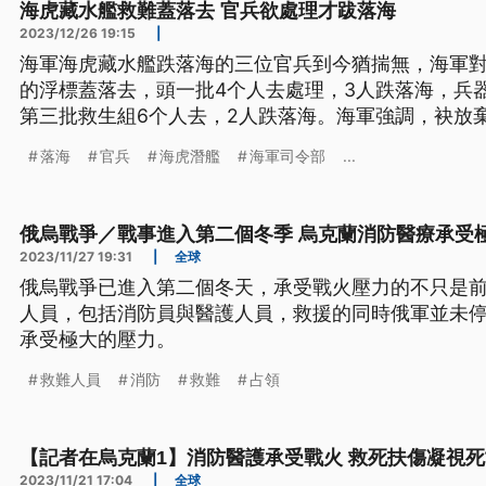
海虎藏水艦救難蓋落去 官兵欲處理才跋落海
2023/12/26 19:15
|
海軍海虎藏水艦跌落海的三位官兵到今猶揣無，海軍
的浮標蓋落去，頭一批4个人去處理，3人跌落海，兵
第三批救生組6个人去，2人跌落海。海軍強調，袂放
轉來的官兵也會心理輔導。總統蔡英文下晡也有去國
落海
官兵
海虎潛艦
海軍司令部
...
救起來著傷的官兵。（這條新聞標題、前言是臺語文
俄烏戰爭／戰事進入第二個冬季 烏克蘭消防醫療承受
2023/11/27 19:31
|
全球
俄烏戰爭已進入第二個冬天，承受戰火壓力的不只是
人員，包括消防員與醫護人員，救援的同時俄軍並未
承受極大的壓力。
救難人員
消防
救難
占領
【記者在烏克蘭1】消防醫護承受戰火 救死扶傷凝視
2023/11/21 17:04
|
全球