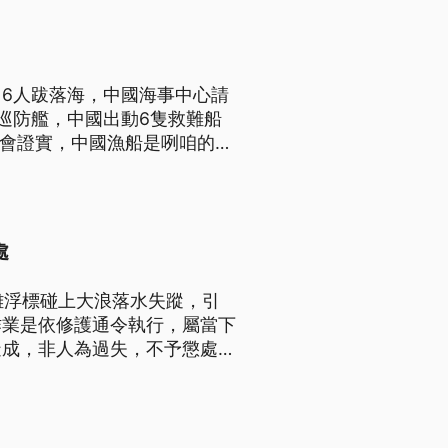
6人跋落海，中國海事中心請
巡防艦，中國出動6隻救難船
委會證實，中國漁船是咧咱的禁
是臺語文。）
處
救難浮標碰上大浪落水失蹤，引
作業是依修護通令執行，屬當下
造成，非人為過失，不予懲處。
象不佳還讓官兵冒險回收浮標？