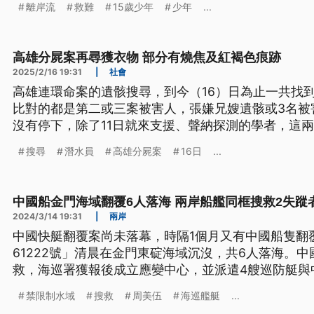
離岸流
救難
15歲少年
少年
...
岸。
高雄分屍案再尋獲衣物 部分有燒焦及紅褐色痕跡
2025/2/16 19:31
|
社會
高雄連環命案的遺骸搜尋，到今（16）日為止一共找到
比對的都是第二或三案被害人，張嫌兄嫂遺骸或3名被
沒有停下，除了11日就來支援、聲納探測的學者，這
及機械手臂來協尋，警方今日除了再找到部分人體組
搜尋
潛水員
高雄分屍案
16日
...
跡的不明衣物，將送鑑識採證，確認是否與命案相關
中國船金門海域翻覆6人落海 兩岸船艦同框搜救2失蹤
2024/3/14 19:31
|
兩岸
中國快艇翻覆案尚未落幕，時隔1個月又有中國船隻翻
61222號」清晨在金門東碇海域沉沒，共6人落海。
救，海巡署獲報後成立應變中心，並派遣4艘巡防艇與
搜救，目前尋獲4人中有2人身亡，另外2人仍失蹤。
禁限制水域
搜救
周美伍
海巡艦艇
...
灣禁限制水域內0.3浬自行翻覆。