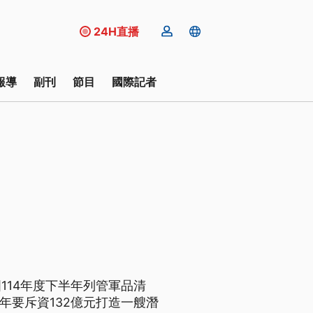
24H直播
報導
副刊
節目
國際記者
114年度下半年列管軍品清
3年要斥資132億元打造一艘潛