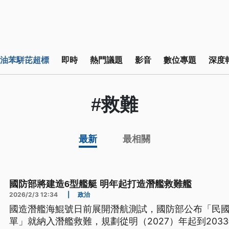
油苯駢芘超標
即時
熱門議題
影音
數位專題
深度
#救難
最新
最相關
國防部將建造6型艦艇 明年起打造潛艦救難艦
2026/2/3 12:34
|
政治
國造潛艦海鯤號日前展開潛航測試，國防部公布「民國
單」就納入潛艦救難，規劃從明（2027）年起到203