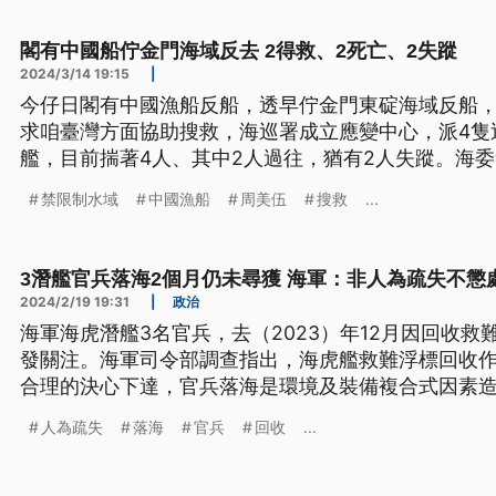
閣有中國船佇金門海域反去 2得救、2死亡、2失蹤
2024/3/14 19:15
|
今仔日閣有中國漁船反船，透早佇金門東碇海域反船，
求咱臺灣方面協助搜救，海巡署成立應變中心，派4隻
艦，目前揣著4人、其中2人過往，猶有2人失蹤。海
限制水域內面，家己反船的。（這條新聞標題、前言
禁限制水域
中國漁船
周美伍
搜救
...
3潛艦官兵落海2個月仍未尋獲 海軍：非人為疏失不懲
2024/2/19 19:31
|
政治
海軍海虎潛艦3名官兵，去（2023）年12月因回收
發關注。海軍司令部調查指出，海虎艦救難浮標回收
合理的決心下達，官兵落海是環境及裝備複合式因素
不過立委質疑，艦長負責下達指揮應負全責，為何海
人為疏失
落海
官兵
回收
...
學者則認為，應可派其他船艦協助回收降低風險。