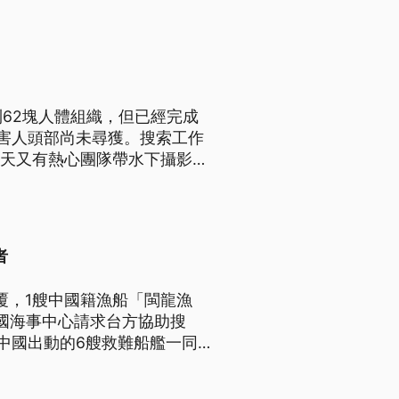
62塊人體組織，但已經完成
害人頭部尚未尋獲。搜索工作
兩天又有熱心團隊帶水下攝影以
織，也發現一袋有燒焦等可疑痕
。
者
覆，1艘中國籍漁船「閩龍漁
中國海事中心請求台方協助搜
中國出動的6艘救難船艦一同
海委會則證實，中國漁船是在台