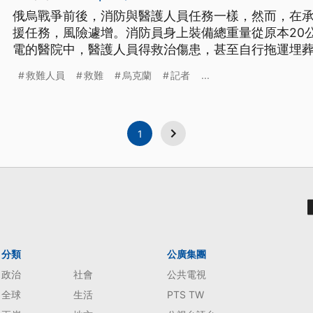
俄烏戰爭前後，消防與醫護人員任務一樣，然而，在
援任務，風險遽增。消防員身上裝備總重量從原本20
電的醫院中，醫護人員得救治傷患，甚至自行拖運埋
東．多夫霍波爾說：「一個從未直視死亡的人，永遠
救難人員
救難
烏克蘭
記者
...
1
分類
公廣集團
政治
社會
公共電視
全球
生活
PTS TW