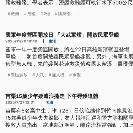
艦救難艦。學者表示，潛艦救難艦可執行水下500公
規劃慢半拍，恐無法配合海鯤號訓練跟作戰。
救難
潛艦
2億
國防部
...
國軍年度營區開放日 「大武軍艦」開放民眾登艦
2025/11/20 19:40
|
生活
國軍一年一度營區開放，將在22日高雄新濱營區登場
軍艦」，將首度開放讓民眾登艦參觀，另外，海軍也
偵型無人機，先前參與花蓮救災偵察馬太鞍溪，展現
營區開放
大武
無人機
軍艦
...
苗栗15歲少年疑遭浪捲走 下午尋獲遺體
2025/7/27 12:31
|
社會
苗栗有6名高中生，昨（26）日傍晚結伴到竹南龍鳳
15歲吳姓少年失去蹤影，友人報請海巡和警方等相關
搜救人員指出，當地鄰近漁港，離岸流相當強勁，加
的搜救難度頗高。而下午2時許吳姓少年遺體也被發現，