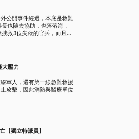
對外公開事件經過，本底是救難
器長也隨去協助，也落落海，
棄搜救3位失蹤的官兵，而且救
軍左營總醫院，探視慰問跌落海
。）
極大壓力
前線軍人，還有第一線急難救援
停止攻擊，因此消防與醫療單位
死亡【獨立特派員】