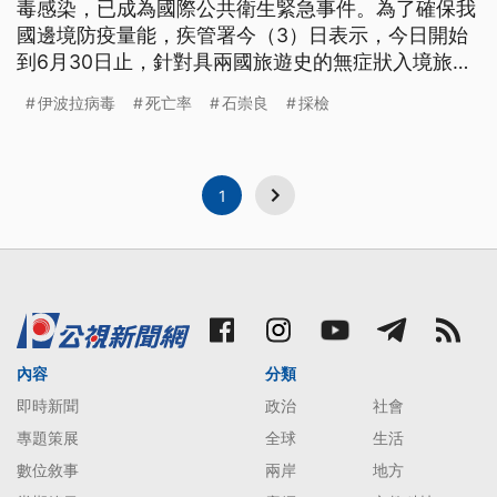
毒感染，已成為國際公共衛生緊急事件。為了確保我
國邊境防疫量能，疾管署今（3）日表示，今日開始
到6月30日止，針對具兩國旅遊史的無症狀入境旅
客，在全台4大機場提供免費自願採檢。
伊波拉病毒
死亡率
石崇良
採檢
1
內容
分類
即時新聞
政治
社會
專題策展
全球
生活
數位敘事
兩岸
地方