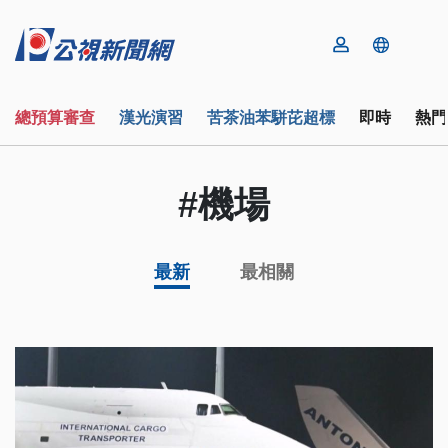
總預算審查
漢光演習
苦茶油苯駢芘超標
即時
熱門
#機場
最新
最相關