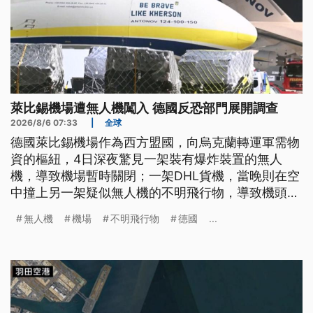
萊比錫機場遭無人機闖入 德國反恐部門展開調查
2026/8/6 07:33
|
全球
德國萊比錫機場作為西方盟國，向烏克蘭轉運軍需物
資的樞紐，4日深夜驚見一架裝有爆炸裝置的無人
機，導致機場暫時關閉；一架DHL貨機，當晚則在空
中撞上另一架疑似無人機的不明飛行物，導致機頭受
損。德國已將這起重大的維安事件，定調為新型態的
無人機
機場
不明飛行物
德國
...
混合式攻擊，烏克蘭更直指事件幕後黑手，疑似為俄
國情報單位。