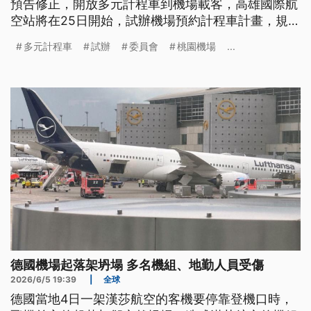
預告修正，開放多元計程車到機場載客，高雄國際航
空站將在25日開始，試辦機場預約計程車計畫，規劃
特定區域讓民眾以人等車的方式，使用多元計程車服
多元計程車
試辦
委員會
桃園機場
...
務。
德國機場起落架坍塌 多名機組、地勤人員受傷
2026/6/5 19:39
|
全球
德國當地4日一架漢莎航空的客機要停靠登機口時，