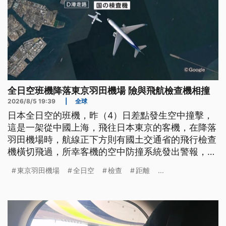
全日空班機降落東京羽田機場 險與飛航檢查機相撞
2026/8/5 19:39
|
全球
日本全日空的班機，昨（4）日差點發生空中撞擊，
這是一架從中國上海，飛往日本東京的客機，在降落
羽田機場時，航線正下方則有國土交通省的飛行檢查
機橫切飛過，所幸客機的空中防撞系統發出警報，讓
客機機長緊急爬高、重飛降落，才避免兩架飛機相
東京羽田機場
全日空
檢查
距離
...
撞，客機上197人全部平安落地。