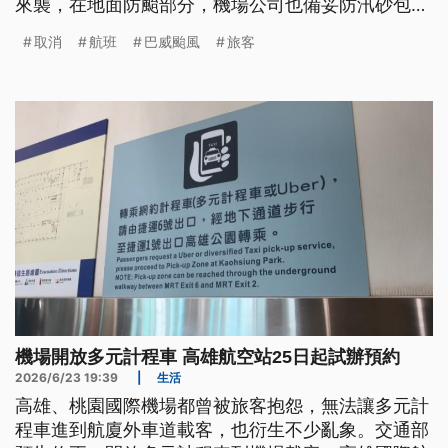
來襲，在地面防颱部分，機場公司也備妥防汛砂包、
防水閘門、抽水機及發電機等防颱物資因應。
取消
航班
巴威颱風
旅客
機場開放多元計程車 高雄航空站25日起試辦預約
2026/6/23 19:39
|
生活
高雄、桃園國際機場都曾被旅客抱怨，無法讓多元計
程車進到航廈外車道載客，也衍生不少亂象。交通部