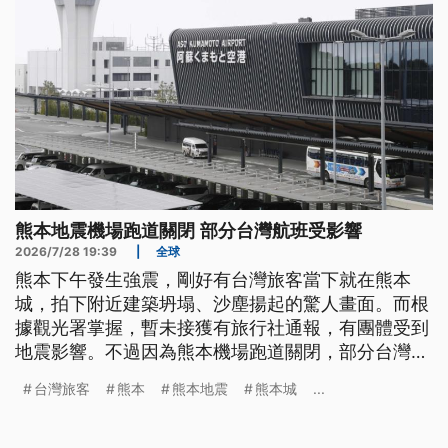
熊本地震機場跑道關閉 部分台灣航班受影響
2026/7/28 19:39
|
全球
熊本下午發生強震，剛好有台灣旅客當下就在熊本
城，拍下附近建築坍塌、沙塵揚起的驚人畫面。而根
據觀光署掌握，暫未接獲有旅行社通報，有團體受到
地震影響。不過因為熊本機場跑道關閉，部分台灣往
來熊本的航班受到衝擊。總統賴清德則在社群平台發
台灣旅客
熊本
熊本地震
熊本城
...
文，密切關注當地情勢，台灣已經準備好隨時提供協
助。