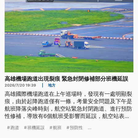
高雄機場跑道出現裂痕 緊急封閉修補部分班機延誤
2026/7/20 19:39
|
地方
高雄國際機場跑道在上午巡場時，發現有一處明顯裂
痕，由於起降跑道僅有一條，考量安全問題及下午是
航班降落尖峰時刻，航空站緊急封閉跑道、進行預防
性修補，導致有6個航班受影響而延誤，航空站表
示，不排除因為天候因素或起降頻繁，造成跑道耗
跑道
班機延誤
航班
預防性
...
損。