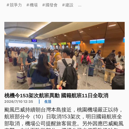
通過，將陳報政院核定。
競爭力
機場
國發會
建設
...
桃機今153架次航班異動 國籍航班11日全取消
2026/7/10 12:35
|
生活
颱風巴威持續朝台灣本島接近，桃園機場嚴正以待，
航班部分今（10）日取消153架次，明日國籍航班全
部取消，機場公司提醒旅客留意。另外因應巴威颱風