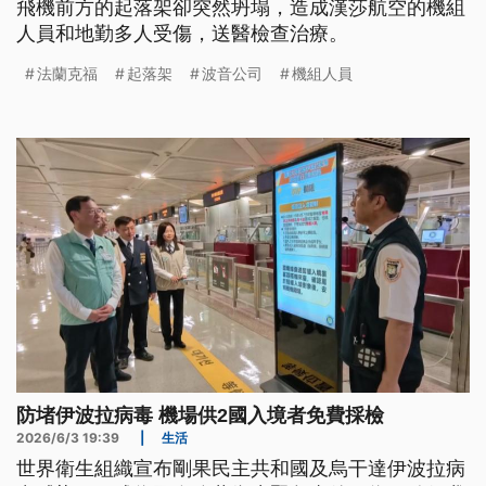
飛機前方的起落架卻突然坍塌，造成漢莎航空的機組
人員和地勤多人受傷，送醫檢查治療。
法蘭克福
起落架
波音公司
機組人員
防堵伊波拉病毒 機場供2國入境者免費採檢
2026/6/3 19:39
|
生活
世界衛生組織宣布剛果民主共和國及烏干達伊波拉病