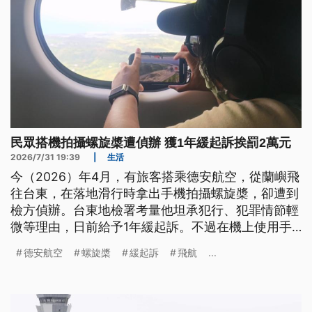
民眾搭機拍攝螺旋槳遭偵辦 獲1年緩起訴挨罰2萬元
2026/7/31 19:39
|
生活
今（2026）年4月，有旅客搭乘德安航空，從蘭嶼飛
往台東，在落地滑行時拿出手機拍攝螺旋槳，卻遭到
檢方偵辦。台東地檢署考量他坦承犯行、犯罪情節輕
微等理由，日前給予1年緩起訴。不過在機上使用手
機怎麼會涉犯民航法規？德安航空說明，該機型未經
德安航空
螺旋槳
緩起訴
飛航
...
原廠執行3C干擾認證，加上機上沒有空服員，為確
保飛航安全，搭機必須關閉電子產品，全程禁用。