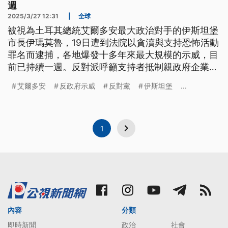
週
2025/3/27 12:31
|
全球
被視為土耳其總統艾爾多安最大政治對手的伊斯坦堡
市長伊瑪莫魯，19日遭到法院以貪瀆與支持恐怖活動
罪名而逮捕，各地爆發十多年來最大規模的示威，目
前已持續一週。反對派呼籲支持者抵制親政府企業，
而伊斯坦堡反對派主導的市議會26日選出臨時市長，
艾爾多安
反政府示威
反對黨
伊斯坦堡
...
以阻擋政府任命人接管市政。總統艾爾多安則在議會
中表示伊瑪莫魯貪瀆罪證確鑿，同時指控反對派發起
的抵制是不負責任的行動。
1
內容
分類
即時新聞
政治
社會