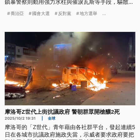
鎮暴警察則動用強力水柱與催淚瓦斯等手段，驅散越
界的示威者，過程中造成21名執法人員與6名示威者
喬治亞
國會大選
反對黨
地方選舉
...
受傷。
摩洛哥Z世代上街抗議政府 警朝群眾開槍釀2死
2025/10/2 19:31
|
全球
摩洛哥的「Z世代」青年藉由各社群平台，發起連續5
日在各城市抗議政府施政失當，示威者要求政府要把