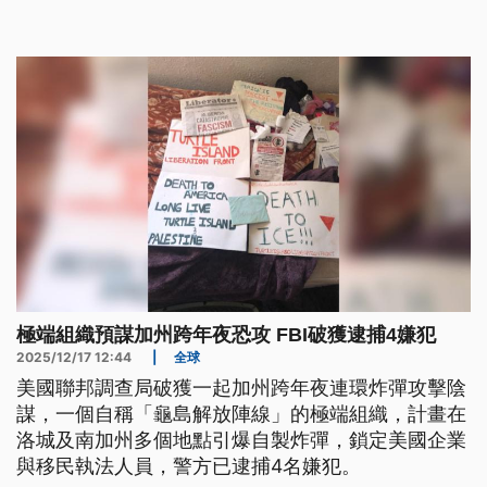
名未成年人。
極端組織預謀加州跨年夜恐攻 FBI破獲逮捕4嫌犯
2025/12/17 12:44
|
全球
美國聯邦調查局破獲一起加州跨年夜連環炸彈攻擊陰
謀，一個自稱「龜島解放陣線」的極端組織，計畫在
洛城及南加州多個地點引爆自製炸彈，鎖定美國企業
與移民執法人員，警方已逮捕4名嫌犯。