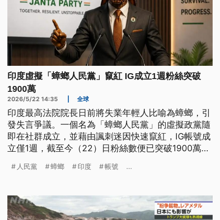
印度虛擬「蟑螂人民黨」竄紅 IG成立1週粉絲突破
1900萬
2026/5/22 14:35
|
全球
印度最高法院院長日前將失業年輕人比喻為蟑螂，引
發失言爭議。一個名為「蟑螂人民黨」的虛擬政黨隨
即在社群成立，並藉由諷刺迷因快速竄紅，IG帳號成
立僅1週，截至今（22）日粉絲數便已突破1900萬。
不過其X帳號於21日突遭停用，但帳號創辦者隨即另
人民黨
蟑螂
印度
帳號
...
開新帳號，並高調發文宣示「蟑螂回來了」。