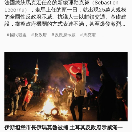
法國總統馬克宏任命的新總理勒克努（Sebastien
Lecornu），走馬上任的頭一日，就出現25萬人規模
的全國性反政府示威。抗議人士以封鎖交通、基礎建
設，癱瘓政府機關的方式表達不滿，甚至爆發激烈的
警民衝突，一整日下來有300人被捕。
國民聯盟
反政府
反政府示威
馬克宏
...
伊斯坦堡市長伊瑪莫魯被捕 土耳其反政府示威滿一