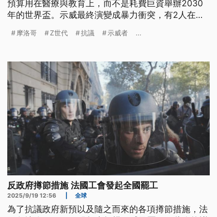
預算用在醫療與教育上，而不是耗費巨資舉辦2030
年的世界盃。示威最終演變成暴力衝突，有2人在對
峙中遭警方開槍打死，超過400人被捕以及280多人
摩洛哥
Z世代
抗議
示威者
...
受傷。
反政府撙節措施 法國工會發起全國罷工
2025/9/19 12:56
|
全球
為了抗議政府新預以及隨之而來的各項撙節措施，法