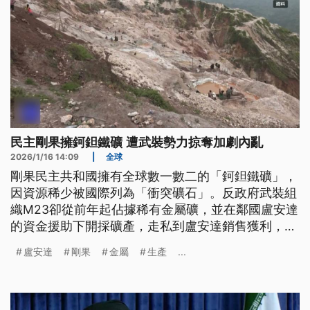
民主剛果擁鈳鉭鐵礦 遭武裝勢力掠奪加劇內亂
2026/1/16 14:09
|
全球
剛果民主共和國擁有全球數一數二的「鈳鉭鐵礦」，
因資源稀少被國際列為「衝突礦石」。反政府武裝組
織M23卻從前年起佔據稀有金屬礦，並在鄰國盧安達
的資金援助下開採礦產，走私到盧安達銷售獲利，進
一步擴張勢力，更加劇了剛果的內亂。由於鉭是製造
盧安達
剛果
金屬
生產
...
半導體、手機等3C用品的重要礦物之一，為避免買
到走私礦產，日本與各國已大多改與其他國家來進行
交易。