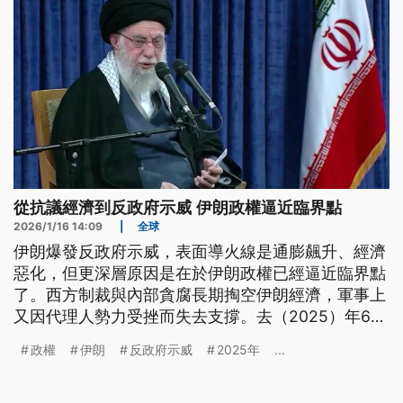
從抗議經濟到反政府示威 伊朗政權逼近臨界點
2026/1/16 14:09
|
全球
伊朗爆發反政府示威，表面導火線是通膨飆升、經濟
惡化，但更深層原因是在於伊朗政權已經逼近臨界點
了。西方制裁與內部貪腐長期掏空伊朗經濟，軍事上
又因代理人勢力受挫而失去支撐。去（2025）年6月
伊朗跟以色列的「12日戰爭」，防空失靈與核設施遭
政權
伊朗
反政府示威
2025年
...
到美國飛彈重創，這些訊息接連曝光，使哈米尼政權
塑造多年的強國形象也快速崩解。