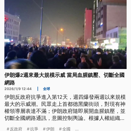
伊朗爆2週來最大規模示威 當局血腥鎮壓、切斷全國
網路
2026/1/9 12:44
|
全球
伊朗反政府抗爭進入第12天，週四爆發兩週以來規模
最大的示威潮。民眾走上首都德黑蘭街頭，對現有神
權領導層表達不滿；伊朗政府隨即展開血腥鎮壓，並
切斷全國網路通訊，意圖控制輿論。根據人權組織最
新統計，衝突至今已造成至少45人死亡，其中包括多
反政府
抗爭
伊朗
全國
...