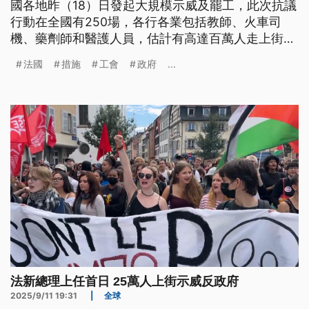
國各地昨（18）日發起大規模示威及罷工，此次抗議
行動在全國有250場，各行各業包括教師、火車司
機、藥劑師和醫護人員，估計有高達百萬人走上街頭
響應。工會與民眾訴求，要求政府加大公共服務支
法國
措施
工會
政府
...
出、課徵富人稅並取消要求民眾延後退休的計劃。初
步估計，全法國共有大約400名示威人士遭到逮捕。
法新總理上任首日 25萬人上街示威反政府
2025/9/11 19:31
|
全球