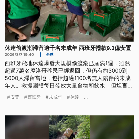
休達偷渡潮滯留逾千名未成年 西班牙撥款9.3億安置
2026/8/7 19:40
|
全球
西班牙飛地休達爆發大規模偷渡潮已屆滿1週，雖然
超過7萬名摩洛哥移民已經返回，但仍有約3000到
5000人滯留當地，包括超過1100名無人陪伴的未成
年人。救援團體每日發放大量食物和飲水，但坦言物
資即將耗盡；休達當局也表示，當地正面臨人道危機
安置
西班牙
未成年
休達
...
與治安壓力。西班牙政府緊急撥款約合新台幣9.3億
元安置未成年移民，然而志工統計的移民兒童人數遠
高於官方估計，讓收容與安置工作更加艱鉅。