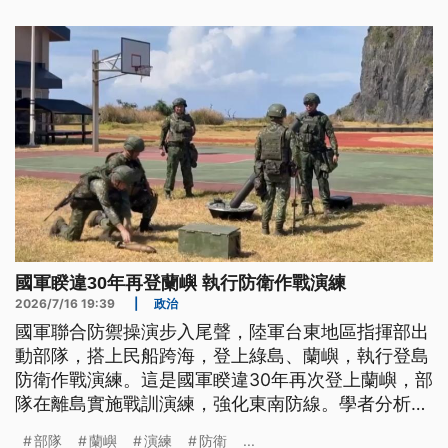
慧空中物流的關鍵起降場域。
國軍睽違30年再登蘭嶼 執行防衛作戰演練
2026/7/16 19:39
|
政治
國軍聯合防禦操演步入尾聲，陸軍台東地區指揮部出
動部隊，搭上民船跨海，登上綠島、蘭嶼，執行登島
防衛作戰演練。這是國軍睽違30年再次登上蘭嶼，部
隊在離島實施戰訓演練，強化東南防線。學者分析，
國軍此舉是在反制中共可能奪取蘭嶼、綠島，作為進
部隊
蘭嶼
演練
防衛
...