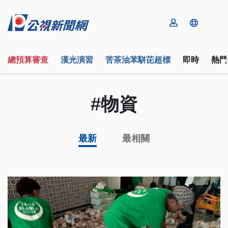
總預算審查
漢光演習
苦茶油苯駢芘超標
即時
熱門
#物資
最新
最相關