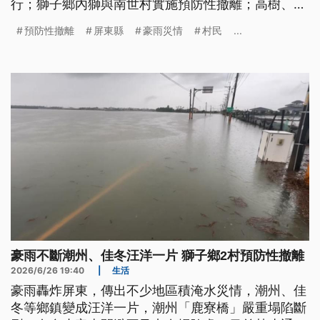
行；獅子鄉內獅與南世村實施預防性撤離；高樹、佳
冬、林邊等地區，一度停電達1.7萬多戶。
預防性撤離
屏東縣
豪雨災情
村民
...
豪雨不斷潮州、佳冬汪洋一片 獅子鄉2村預防性撤離
2026/6/26 19:40
|
生活
豪雨轟炸屏東，傳出不少地區積淹水災情，潮州、佳
冬等鄉鎮變成汪洋一片，潮州「鹿寮橋」嚴重塌陷斷