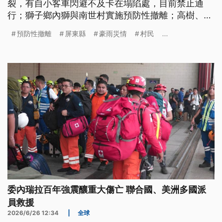
裂，有自小客車閃避不及卡在塌陷處，目前禁止通
行；獅子鄉內獅與南世村實施預防性撤離；高樹、佳
冬、林邊等地區，一度停電達1.7萬多戶。
預防性撤離
屏東縣
豪雨災情
村民
...
委內瑞拉百年強震釀重大傷亡 聯合國、美洲多國派
員救援
2026/6/26 12:34
|
全球