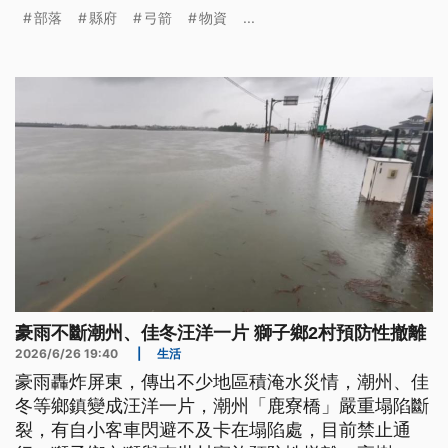
有上百位居民受困山中。而在大湖鄉，苗62線又發生
部落
縣府
弓箭
物資
...
落石，公所趕緊搶通中。這次風災也造成公館鄉的紅
棗嚴重裂果，縣府將啟動救助。
豪雨不斷潮州、佳冬汪洋一片 獅子鄉2村預防性撤離
2026/6/26 19:40
|
生活
豪雨轟炸屏東，傳出不少地區積淹水災情，潮州、佳
冬等鄉鎮變成汪洋一片，潮州「鹿寮橋」嚴重塌陷斷
裂，有自小客車閃避不及卡在塌陷處，目前禁止通