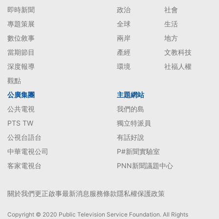
即時新聞
政治
社會
專題策展
全球
生活
數位敘事
兩岸
地方
當期節目
產經
文教科技
深度報導
環境
社福人權
觀點
公廣集團
主題網站
公共電視
我們的島
PTS TW
獨立特派員
公視台語台
有話好說
中華電視公司
P#新聞實驗室
客家電視台
PNN新聞議題中心
關於我們
更正啟事
最新消息
服務條款
隱私權保護政策
Copyright © 2020 Public Television Service Foundation. All Rights