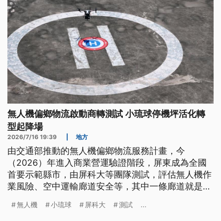
無人機偏鄉物流啟動商轉測試 小琉球停機坪活化轉
型起降場
2026/7/16 19:39
|
地方
由交通部推動的無人機偏鄉物流服務計畫，今
（2026）年進入商業營運驗證階段，屏東成為全國
首要示範縣市，由屏科大等團隊測試，評估無人機作
業風險、空中運輸廊道安全等，其中一條廊道就是鹽
埔漁港到小琉球，曾長期停擺的小琉球機場，停機坪
無人機
小琉球
屏科大
測試
...
也活化成無人機運送物流起降場，期盼未來能成為智