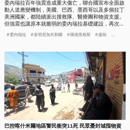
委內瑞拉百年強震造成重大傷亡，聯合國宣布全面啟
動人道應變機制，美國、巴西、墨西哥以及多個拉丁
美洲國家，都陸續派出搜救隊、醫療團和物資支援。
但強震也讓原本就脆弱的委內瑞拉基礎建設，再次面
臨嚴峻考驗，增加救援難度。
委內瑞拉
多明尼加共和國
羅德里格斯
援助
...
巴控喀什米爾地區警民衝突11死 民眾憂封城囤物資