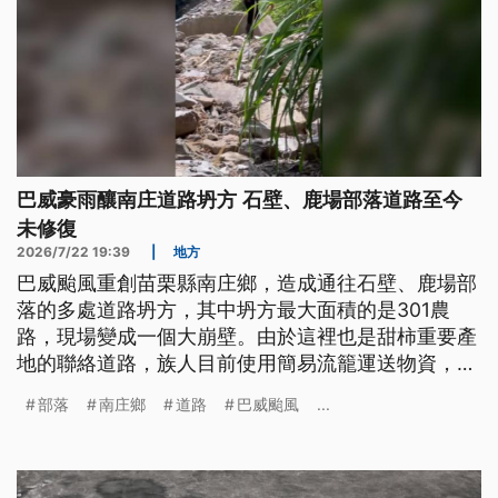
巴威豪雨釀南庄道路坍方 石壁、鹿場部落道路至今
未修復
2026/7/22 19:39
|
地方
巴威颱風重創苗栗縣南庄鄉，造成通往石壁、鹿場部
落的多處道路坍方，其中坍方最大面積的是301農
路，現場變成一個大崩壁。由於這裡也是甜柿重要產
地的聯絡道路，族人目前使用簡易流籠運送物資，也
在陡峭山壁開出一條步道，靠著繩索支撐來運送物
部落
南庄鄉
道路
巴威颱風
...
資。