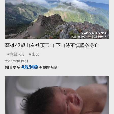
高雄47歲山友登頂玉山 下山時不慎墜谷身亡
救難人員
山友
2024/6/18 19:31
#敘利亞
閱讀更多
有關的新聞