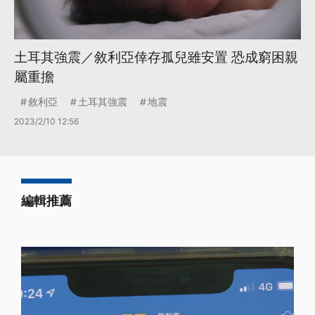
土耳其強震／敘利亞倖存孤兒雖安置 恐成窮困親
屬重擔
敘利亞
土耳其強震
地震
2023/2/10 12:56
編輯推薦