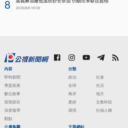
嘉義麻油廠低溫焙炒苦茶油 仍驗出苯駢芘超標
8
2026/8/6 19:39
內容
分類
即時新聞
政治
社會
專題策展
全球
生活
數位敘事
兩岸
地方
當期節目
產經
文教科技
深度報導
環境
社福人權
觀點
公廣集團
主題網站