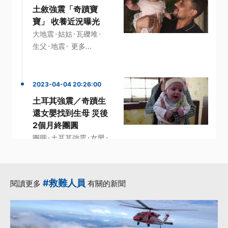
土敘強震「奇蹟寶
寶」 收養近況曝光
·
·
·
大地震
姑姑
瓦礫堆
·
·
生父
地震
更多...
2023-04-04 20:26:00
土耳其強震／奇蹟生
還女嬰找到生母 災後
2個月終團圓
·
·
·
團圓
土耳其強震
女嬰
·
·
安卡拉
生還
更多...
#救難人員
閱讀更多
有關的新聞