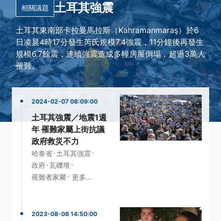
土耳其強震
相關議題
土耳其東南部卡拉曼馬拉斯（Kahramanmaraş）於6
日凌晨4時17分發生芮氏規模7.4強震，11分鐘後再發生
規模6.7餘震，連續強震造成多幢房屋倒塌，超過3萬人
罹難。
2024-02-07 08:09:00
土耳其強震／地震1週
年 罹難家屬上街抗議
政府救災不力
·
·
哈泰省
土耳其強震
·
·
政府
瓦礫堆
·
罹難者家屬
更多...
2023-08-08 14:50:00