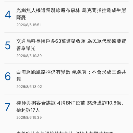
光纖無人機遺留纜線遍布森林 烏克蘭指控造成生態
4
隱憂
2026/8/6 15:51
交通局科長帳戶多63萬遭疑收賄 為民眾代墊醫藥費
5
善舉曝光
2026/8/5 19:39
白海豚颱風路徑仍有變數 氣象署：不會形成三颱共
6
舞
2026/8/6 13:02
律師與掮客合謀誆可購BNT疫苗 慈濟遭詐10.6億、
7
檢起訴17人
2026/8/6 19:39