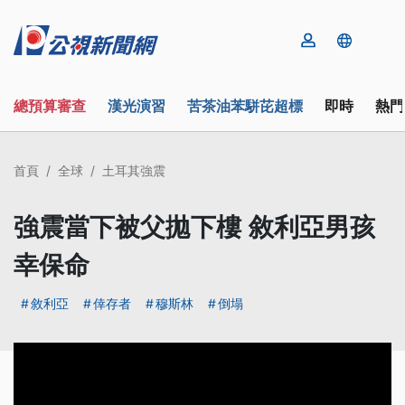
總預算審查
漢光演習
苦茶油苯駢芘超標
即時
熱門
首頁
全球
土耳其強震
強震當下被父拋下樓 敘利亞男孩
幸保命
敘利亞
倖存者
穆斯林
倒塌