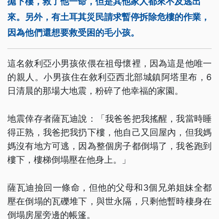
拋下樓，救了他一命，但是其他家人都來不及逃出
來。另外，有土耳其災民請求暫停拆除危樓的作業，
因為他們還想要救受困的毛小孩。
這名敘利亞小男孩依偎在祖母懷裡，因為這是他唯一
的親人。小男孩住在敘利亞西北部城鎮阿塔里布，6
日清晨的那場大地震，粉碎了他幸福的家園。
地震倖存者薩瓦迪說：「我爸爸把我搖醒，我當時睡
得正熟，我爸把我扔下樓，他自己又回屋內，但我媽
媽沒有地方可逃，因為整個房子都倒塌了，我爸跑到
樓下，樓梯倒塌壓在他身上。」
薩瓦迪撿回一條命，但他的父母和3個兄弟姐妹全都
壓在倒塌的瓦礫堆下，與世永隔，只剩他暫時棲身在
倒塌房屋旁邊的帳篷。