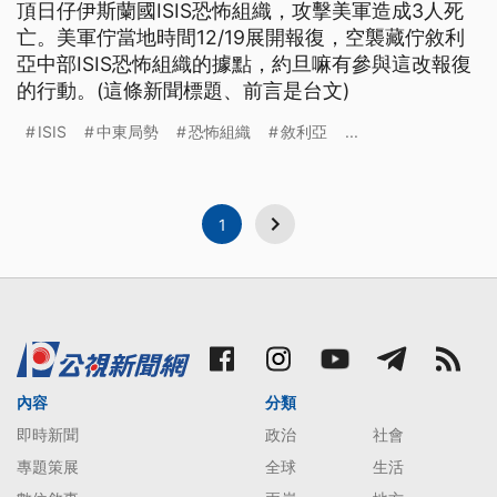
頂日仔伊斯蘭國ISIS恐怖組織，攻擊美軍造成3人死
亡。美軍佇當地時間12/19展開報復，空襲藏佇敘利
亞中部ISIS恐怖組織的據點，約旦嘛有參與這改報復
的行動。(這條新聞標題、前言是台文)
ISIS
中東局勢
恐怖組織
敘利亞
...
1
內容
分類
即時新聞
政治
社會
專題策展
全球
生活