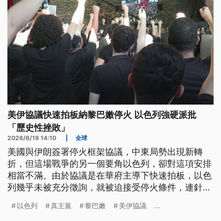
美伊協議快速拍板納黎巴嫩停火 以色列強硬派批
「歷史性挫敗」
2026/6/19 14:10
|
全球
美國與伊朗簽署停火框架協議，中東局勢出現新轉
折，但這場戰爭的另一個要角以色列，卻對這項安排
相當不滿。由於協議是在華府主導下快速拍板，以色
列幾乎未被充分徵詢，就被迫接受停火條件，連針對
黎巴嫩真主黨的軍事行動也被納入整體降溫安排，顯
以色列
真主黨
黎巴嫩
美伊協議
...
示以色列對美國決策的影響力正在下降。另一方面，