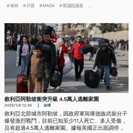
行中的伊朗戰爭。肯特認為，伊朗並沒有對美國構成
肯特
川普
MAGA
眾議院議長
...
迫切的威脅，而這場戰爭的發生，是因為受到以色列
和遊說團體的壓力。
敘利亞阿勒坡衝突升級 4.5萬人逃離家園
2026/1/8 12:45
|
全球
敘利亞北部城市阿勒坡，因政府軍與庫德族武裝分子
爆發激烈戰鬥，目前已知至少11人死亡、多人受傷，
且有超過4.5萬人逃離家園。據報美國正出面調停，