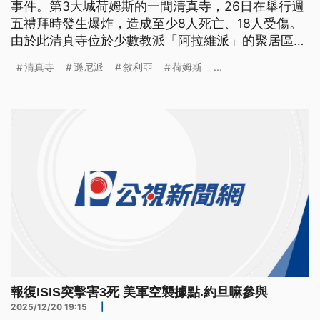
事件。第3大城荷姆斯的一間清真寺，26日在舉行週
五禮拜時發生爆炸，造成至少8人死亡、18人受傷。
由於此清真寺位於少數教派「阿拉維派」的聚居區，
攻擊動機指向教派衝突；目前已有極端遜尼派組織宣
清真寺
遜尼派
敘利亞
荷姆斯
...
稱負責，也讓敘利亞的動盪局勢再度蒙上陰影。
報復ISIS突擊害3死 美軍空襲據點.約旦嘛參與
2025/12/20 19:15
|