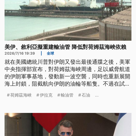
美伊、敘利亞擬重建輸油管 降低對荷姆茲海峽依賴
2026/7/16 19:39
|
全球
就在美國總統川普對伊朗又發出最後通牒之後，美軍
中央指揮部宣布，對荷姆茲海峽周邊，足以威脅航道
的伊朗軍事基地，發動新一波空襲，同時也重新展開
海上封鎖，阻截航向伊朗的油輪等船隻。不過在試圖
迫使伊朗開放海峽的同時，包括美國與伊拉克、敘利
荷姆茲海峽
伊拉克
輸油管
石油
...
亞政府高層也頻頻會商，準備重建從伊拉克基爾庫克
到敘利亞巴尼亞斯港的輸油管線，要降低對荷姆茲海
峽的依賴。