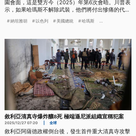
園會面，這是雙方今（2025）年第6次會晤。川普表
示，如果哈瑪斯不解除武裝，他們將付出慘痛的代
價，並且對伊朗發出警告，若被發現強化軍事能力，
納坦雅胡
以色列
美國總統
哈瑪斯
...
後果將非常嚴重。
敘利亞清真寺爆炸釀8死 極端遜尼派組織宣稱犯案
2025/12/27 07:20
|
全球
敘利亞阿薩德政權倒台後，發生首件重大清真寺攻擊