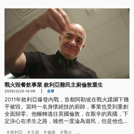
無論是推翻伊朗政權、徹底消除核武威脅，或削弱伊
朗代理人勢力的戰略目標，也全都沒有實現，以色列
強硬派就批評，這是歷史性挫敗。
戰火毀餐飲事業 敘利亞難民主廚倫敦重生
2026/3/20 14:09
|
全球
2011年敘利亞爆發內戰，首都阿勒坡在戰火蹂躪下幾
乎被毀。當時一名身懷絕技的廚師，事業也受到重創
全面歸零。他輾轉逃往英國倫敦，在艱辛的異國，下
定決心在求生之路，雖然一度淪為遊民，但是他也受
到他人大力幫助重新站起來。現在他不僅全家團圓，
敘利亞
主廚
倫敦
戰火
...