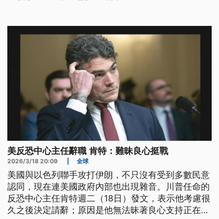
還在倫敦開了2間餐廳，其中一間，在去（2025）年
更接待了英國國王查爾斯。
美反恐中心主任辭職 肯特：難昧良心挺戰
2026/3/18 20:09
|
全球
美國與以色列聯手攻打伊朗，不只沒有受到多數民意
認同，現在連美國政府內部也出現雜音。川普任命的
反恐中心主任肯特週二（18日）發文，表示他考慮很
久之後決定請辭；原因是他無法昧著良心支持正在進