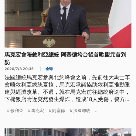
馬克宏會晤敘利亞總統 阿塞德垮台後首歐盟元首到
訪
2026/7/8 20:35
|
全球
法國總統馬克宏參與北約峰會之前，先前往大馬士革
會晤敘利亞總統夏拉，馬克宏承諾協助敘利亞推動重
建與經濟改革。不過，就在馬克宏前往總統府途中，
下榻飯店附近突然發生爆炸，造成18人受傷，警方懷
疑嫌犯企圖闖入維安警戒區，也讓這次歷史性訪問蒙
敘利亞
馬克宏
阿塞德
法國總統
...
上陰影。