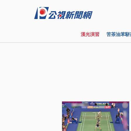
漢光演習
苦茶油苯駢