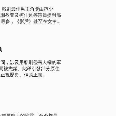
，戲劇最佳男主角獎由范少
、謝盈萱及柯佳嬿等演員捉對廝
目最多，《影后》甚至在女主
，Lulu以2個不同節目同時
威
期間，涉及用酷刑侵害人權的軍
法而被撤銷。此舉引發部分原住
府正視歷史、伸張正義。
下數量龐大的地雷，至今都是