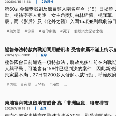
2025/9/15 15:56
|
文教科技
第60屆金鐘獎戲劇及節目類入圍名單今（15）日揭曉
勳、楊祐寧等人角逐，女主角獎則由林廷憶、楊謹華
殺，而《影后》及《化外之醫》入圍15項並列戲劇節
角與女配角獎項都同時入圍3人；綜藝節目主持人獎部分
聽海湧
節目
迷你劇集
死了一個娛樂女記者之後
...
入圍。
祕魯修法特赦內戰期間用酷刑者 受害家屬不滿上街示
2025/7/28 19:31
|
全球
秘魯國會日前通過一項特赦法，將赦免多年前在內戰
人與平民，可能會有156件已經判決的案件，因此新
民家屬不滿，27日有200多人發起示威行動，呼籲政
內戰
家屬
特赦
秘魯
...
柬埔寨內戰遺留地雷威脅 靠「非洲巨鼠」嗅覺排雷
2025/7/16 19:31
|
全球
東南亞國家柬埔寨內戰結束將近30年，戰爭期間遺留