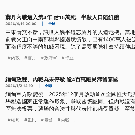
蘇丹內戰邁入第4年 估15萬死、半數人口陷飢餓
2026/4/16 20:09
|
全球
中東衝突不斷，讓世人幾乎遺忘蘇丹的人道危機。當地
前戰火正向中南部與鄰國邊境擴散，已有1400萬人被
面臨程度不等的飢餓困境。除了需要國際社會持續伸
期盼戰爭早日結束，好讓他們重返家園。
內戰
蘇丹
政府軍
肯亞
緬甸政變、內戰為未停歇 逾4百萬難民滯留泰國
2026/1/2 14:19
|
全球
緬甸軍方政變後，2025年12個月啟動首次全國性大
舉塑造國家正常運作形象、爭取國際認同。但內戰沒
區無法投票，選舉的合法性與代表性都備受質疑。至於從
與徵兵逃往泰國等地的緬甸難民返鄉無望，但仍在微
緬甸
難民
泰國
內戰
...