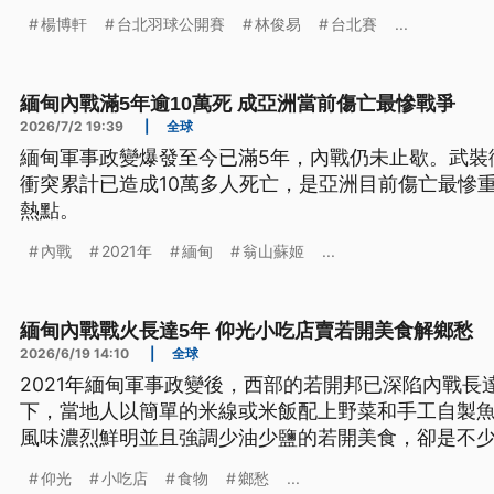
楊博軒
台北羽球公開賽
林俊易
台北賽
...
緬甸內戰滿5年逾10萬死 成亞洲當前傷亡最慘戰爭
2026/7/2 19:39
|
全球
緬甸軍事政變爆發至今已滿5年，內戰仍未止歇。武裝
衝突累計已造成10萬多人死亡，是亞洲目前傷亡最慘
熱點。
內戰
2021年
緬甸
翁山蘇姬
...
緬甸內戰戰火長達5年 仰光小吃店賣若開美食解鄉愁
2026/6/19 14:10
|
全球
2021年緬甸軍事政變後，西部的若開邦已深陷內戰長
下，當地人以簡單的米線或米飯配上野菜和手工自製
風味濃烈鮮明並且強調少油少鹽的若開美食，卻是不
味道。在緬甸仰光，就有一家小吃店，專賣這種鄉愁
仰光
小吃店
食物
鄉愁
...