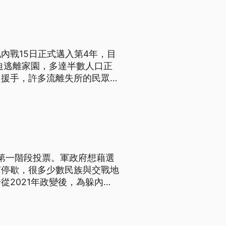
內戰15日正式邁入第4年，目
迫逃離家園，多達半數人口正
出援手，許多流離失所的民眾更
選第一階段投票。軍政府想藉選
有停歇，很多少數民族與交戰地
2021年政變後，為躲內戰
弱希望中等待民主到來。