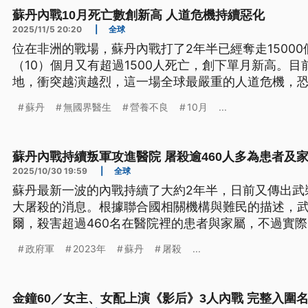
蘇丹內戰10月死亡數創新高 人道危機持續惡化
2025/11/5 20:20
|
全球
位在非洲的戰場，蘇丹內戰打了2年半已經奪走1500
（10）個月又有超過1500人死亡，創下單月新高。
地，衝突越演越烈，這一場全球最嚴重的人道危機，
蘇丹
無國界醫生
營養不良
10月
...
蘇丹內戰持續叛軍攻進醫院 屠殺逾460人多為患者及
2025/10/30 19:59
|
全球
蘇丹最新一波的內戰持續了大約2年半，日前又傳出武
大屠殺的消息。根據聯合國相關機構與難民的描述，
爾，殺害超過460名在醫院裡的患者與家屬，不過實
統計。
政府軍
2023年
蘇丹
屠殺
...
金鐘60／女主、女配上演《影后》3人內戰 完整入圍