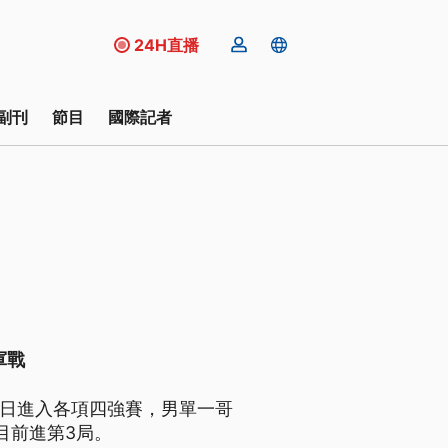
24H直播
副刊
節目
國際記者
軍戰
1）日進入各項四強賽，男單一哥
目前進第3局。