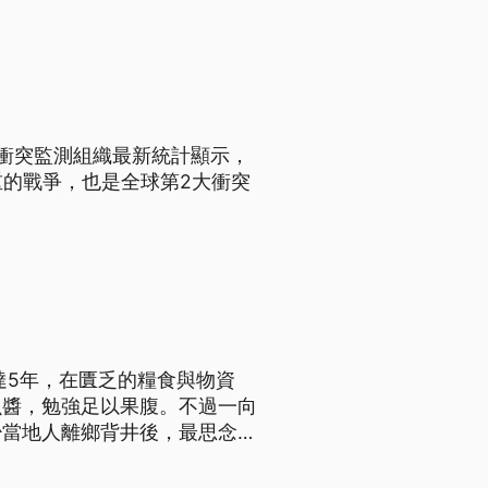
衝突監測組織最新統計顯示，
重的戰爭，也是全球第2大衝突
達5年，在匱乏的糧食與物資
魚醬，勉強足以果腹。不過一向
少當地人離鄉背井後，最思念的
。