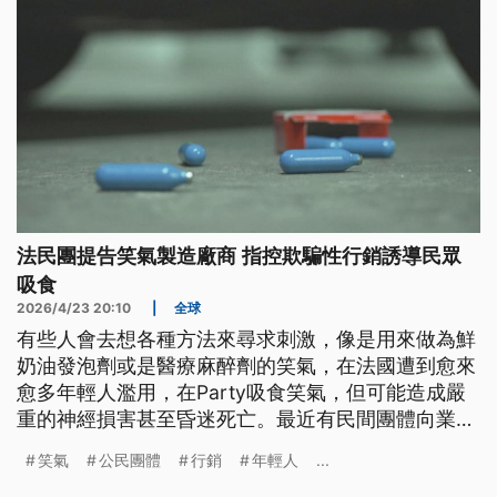
法民團提告笑氣製造廠商 指控欺騙性行銷誘導民眾
吸食
2026/4/23 20:10
|
全球
有些人會去想各種方法來尋求刺激，像是用來做為鮮
奶油發泡劑或是醫療麻醉劑的笑氣，在法國遭到愈來
愈多年輕人濫用，在Party吸食笑氣，但可能造成嚴
重的神經損害甚至昏迷死亡。最近有民間團體向業者
提告，指控他們用欺騙性的行銷手法，誘導民眾吸食
笑氣
公民團體
行銷
年輕人
...
笑氣。