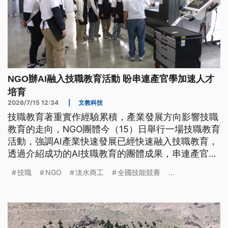
NGO辦AI融入技職教育活動 盼串連產官學加速人才
培育
2026/7/15 12:34
|
文教科技
技職教育著重實作經驗累積，產業發展方向影響技職
教育的走向，NGO團體今（15）日舉行一場技職教育
活動，強調AI產業快速發展已經快速融入技職教育，
透過介紹成功的AI技職教育的團體成果，串連產官學
界，經由各方力量結合，加速技職人才培育，即時回
技職
NGO
淡水商工
全國技能競賽
...
應勞動市場的需求。