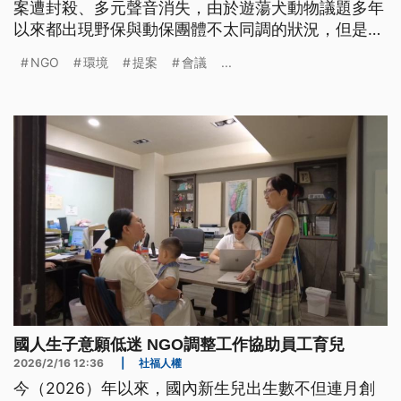
案遭封殺、多元聲音消失，由於遊蕩犬動物議題多年
以來都出現野保與動保團體不太同調的狀況，但是主
辦單位強調絕無封殺，而會議結論會直送政府，並優
NGO
環境
提案
會議
...
先提交有共識的提案。
國人生子意願低迷 NGO調整工作協助員工育兒
2026/2/16 12:36
|
社福人權
今（2026）年以來，國內新生兒出生數不但連月創