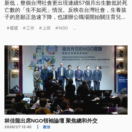
新低，整個台灣社會更出現連續57個月出生數低於死
亡數的「生不如死」情況。反映在台灣社會，生養孩
子的意願正急速下降，也讓辦公職場開始關注育兒友
善課題，一起看看，一個帶孩子上班的媽媽，他們的
暖暖
工作
上班
NGO
...
辦公室如何做到一起上班、養小孩這件事。
林佳龍出席NGO領袖論壇 聚焦總和外交
2026/1/7 12:45
|
政治