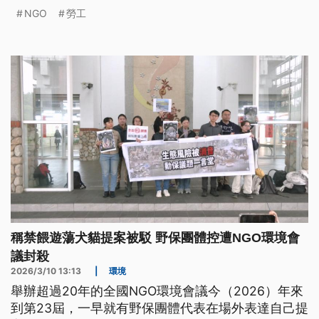
ชาติ"==เฉินซู
NGO
勞工
稱禁餵遊蕩犬貓提案被駁 野保團體控遭NGO環境會
議封殺
2026/3/10 13:13
|
環境
舉辦超過20年的全國NGO環境會議今（2026）年來
到第23屆，一早就有野保團體代表在場外表達自己提