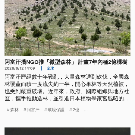
阿富汗攜NGO推「微型森林」 計畫7年內種2億棵樹
2026/6/12 14:09
|
全球
阿富汗歷經數十年戰亂，大量森林遭到砍伐，全國森
林覆蓋面積一度流失約一半，開心果林等天然植被，
也受到嚴重破壞。近年來，政府、國際組織與地方社
區，攜手推動造林，並引進日本植物學家宮脇昭的微
型森林理念，以高密度混合種植多種樹木，恢復生
森林
阿富汗
環境保護
2億
...
態。目前已在7個省份，打造500座微型森林，不僅
有助減少洪水造成的土壤流失，也能改善土壤肥力、
提升生物多樣性，並增強因應氣候變遷的韌性。