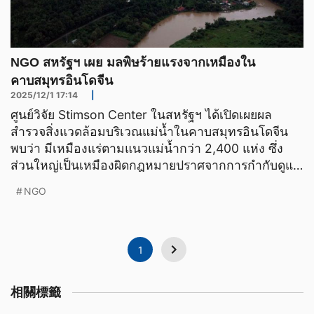
NGO สหรัฐฯ เผย มลพิษร้ายแรงจากเหมืองใน
คาบสมุทรอินโดจีน
2025/12/1 17:14
|
ศูนย์วิจัย Stimson Center ในสหรัฐฯ ได้เปิดเผยผล
สำรวจสิ่งแวดล้อมบริเวณแม่น้ำในคาบสมุทรอินโดจีน
พบว่า มีเหมืองแร่ตามแนวแม่น้ำกว่า 2,400 แห่ง ซึ่ง
ส่วนใหญ่เป็นเหมืองผิดกฎหมายปราศจากการกำกับดูแล
และอาจมีกา
NGO
1
相關標籤