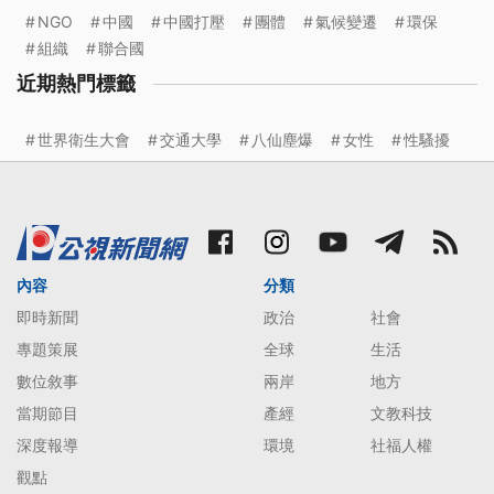
NGO
中國
中國打壓
團體
氣候變遷
環保
組織
聯合國
近期熱門標籤
世界衛生大會
交通大學
八仙塵爆
女性
性騷擾
內容
分類
即時新聞
政治
社會
專題策展
全球
生活
數位敘事
兩岸
地方
當期節目
產經
文教科技
深度報導
環境
社福人權
觀點