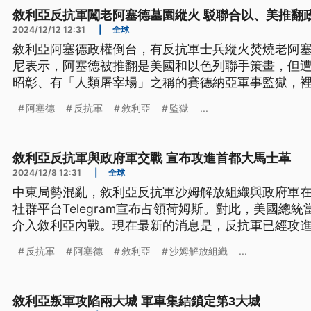
敘利亞反抗軍闖老阿塞德墓園縱火 駁聯合以、美推翻
2024/12/12 12:31
|
全球
敘利亞阿塞德政權倒台，有反抗軍士兵縱火焚燒老阿
尼表示，阿塞德被推翻是美國和以色列聯手策畫，但
昭彰、有「人類屠宰場」之稱的賽德納亞軍事監獄，
犯親人在這裡尋找家人，也有家屬來到太平間希望能
阿塞德
反抗軍
敘利亞
監獄
...
敘利亞反抗軍與政府軍交戰 宣布攻進首都大馬士革
2024/12/8 12:31
|
全球
中東局勢混亂，敘利亞反抗軍沙姆解放組織與政府軍在
社群平台Telegram宣布占領荷姆斯。對此，美國總
介入敘利亞內戰。現在最新的消息是，反抗軍已經攻
反抗軍
阿塞德
敘利亞
沙姆解放組織
...
敘利亞叛軍攻陷兩大城 軍車集結鎖定第3大城