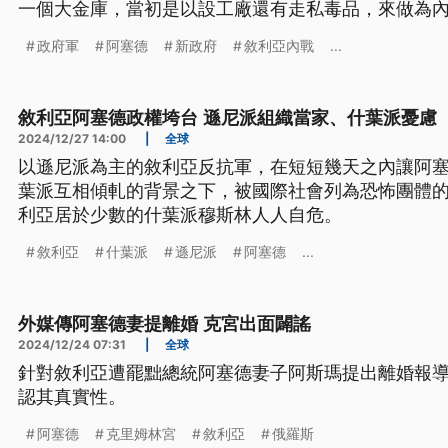
一個大金庫，當初是以設工廠還有走私毒品，來做為
政府軍
阿塞德
新政府
敘利亞內戰
...
敘利亞阿塞德政權垮台 遜尼派組織當家、什葉派憂慮
2024/12/27 14:00
|
全球
以遜尼派為主的敘利亞反抗軍，在短短幾天之內讓阿
葉派互相傾軋的背景之下，被國際社會列為恐怖團體
利亞居於少數的什葉派穆斯林人人自危。
敘利亞
什葉派
遜尼派
阿塞德
...
外媒傳阿塞德妻提離婚 克宮出面闢謠
2024/12/24 07:31
|
全球
針對敘利亞遭罷黜總統阿塞德妻子阿斯瑪提出離婚報導
認其真實性。
阿塞德
克里姆林宮
敘利亞
俄羅斯