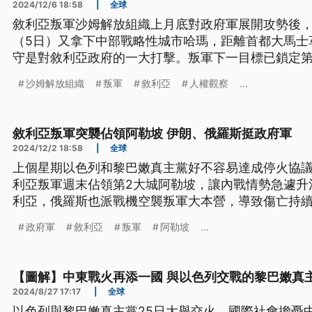
2024/12/6 18:58
|
全球
敘利亞叛軍沙姆解放組織上月底對政府軍展開攻勢後，
（5日）又拿下中部戰略性城市哈瑪，距離首都大馬士
守是對敘利亞政府的一大打擊。叛軍下一目標已鎖定第
軍車朝荷姆斯集結。
沙姆解放組織
叛軍
敘利亞
人權觀察
...
敘利亞叛軍突襲佔領阿勒坡 伊朗、俄羅斯挺政府軍
2024/12/2 18:58
|
全球
上個星期以色列和黎巴嫩真主黨好不容易達成停火協
利亞叛軍週末佔領第2大城阿勒坡，讓內戰情勢急遽升
利亞，俄羅斯也派戰機空襲叛軍大本營，導致傷亡持
政府軍
敘利亞
叛軍
阿勒坡
...
【圖解】中東戰火再添一國 與以色列交戰的黎巴嫩真
2024/8/27 17:17
|
全球
以色列與黎巴嫩真主黨25日大舉交火，國際社會擔憂