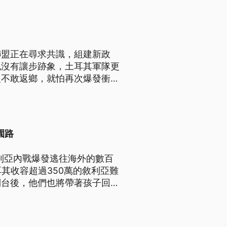
聯盟正在尋求共識，組建新政
也沒有讓步跡象，土耳其軍隊更
人不敢返鄉，就怕再次爆發衝
園路
敘利亞內戰爆發逃往海外的數百
其收容超過350萬的敘利亞難
倒台後，他們也將帶著孩子回到