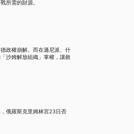
內戰所需的財源。
塞德政權崩解。而在遜尼派、什
的「沙姆解放組織」掌權，讓敘
，俄羅斯克里姆林宮23日否