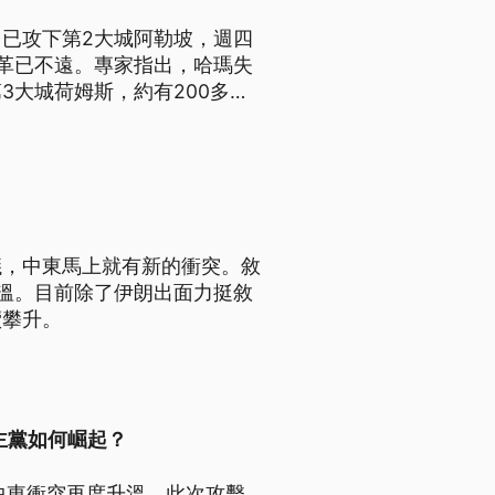
已攻下第2大城阿勒坡，週四
革已不遠。專家指出，哈瑪失
3大城荷姆斯，約有200多輛
議，中東馬上就有新的衝突。敘
溫。目前除了伊朗出面力挺敘
續攀升。
主黨如何崛起？
中東衝突再度升溫。此次攻擊