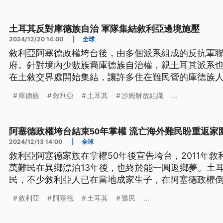
土耳其反對庫德族自治 軍隊集結敘利亞邊境施壓
2024/12/20 14:00
|
全球
敘利亞阿塞德政權垮台後，由多個派系組成的反抗軍
府。針對境內少數族裔庫德族自治權，親土耳其派系
在土敘交界處開始集結，讓許多住在難民營的庫德族
突。
庫德族
敘利亞
土耳其
沙姆解放組織
...
阿塞德政權垮台結束50年掌權 流亡海外難民盼重返家
2024/12/13 14:00
|
全球
敘利亞阿塞德家族在掌權50年後宣告垮台，2011年
萬難民在異鄉漂泊13年後，也終於能一圓返鄉夢。土耳
民，不少敘利亞人已在當地成家生子，在阿塞德政權
從未踏上的祖國。
敘利亞
阿塞德
土耳其
難民
...