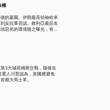
政權
塞德的墓園。伊朗最高領袖哈米
遭到反抗軍否認。敘利亞最惡名
裡頭惡劣的環境隨之曝光，有囚
找到親人遺體。
第3大城荷姆斯交戰，隨後在
統當選人川普認為，美國應避免
進首都大馬士革。