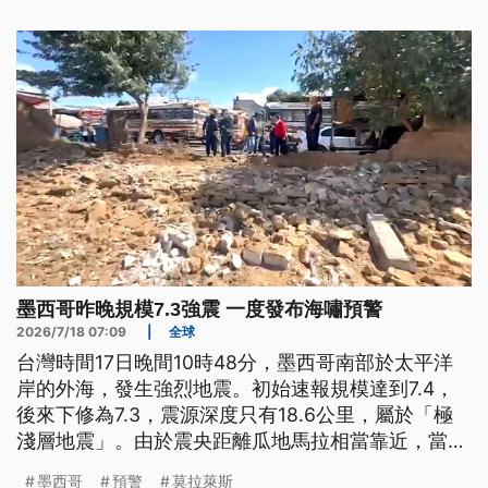
體複驗後，卻被證實是偽陽性，讓感染源的追查更加
困難。
墨西哥昨晚規模7.3強震 一度發布海嘯預警
2026/7/18 07:09
|
全球
台灣時間17日晚間10時48分，墨西哥南部於太平洋
岸的外海，發生強烈地震。初始速報規模達到7.4，
後來下修為7.3，震源深度只有18.6公里，屬於「極
淺層地震」。由於震央距離瓜地馬拉相當靠近，當地
也能感受到明顯搖晃。
墨西哥
預警
莫拉萊斯