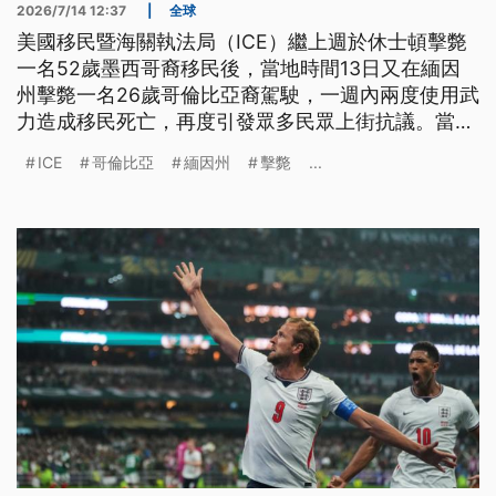
2026/7/14 12:37
|
全球
美國移民暨海關執法局（ICE）繼上週於休士頓擊斃
一名52歲墨西哥裔移民後，當地時間13日又在緬因
州擊斃一名26歲哥倫比亞裔駕駛，一週內兩度使用武
力造成移民死亡，再度引發眾多民眾上街抗議。當地
檢方對此表示，涉案人員已遭停職接受調查。
ICE
哥倫比亞
緬因州
擊斃
...