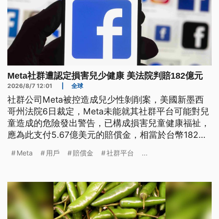
Meta社群遭認定損害兒少健康 美法院判賠182億元
2026/8/7 12:01
|
全球
社群公司Meta被控造成兒少性剝削案，美國新墨西
哥州法院6日裁定，Meta未能就其社群平台可能對兒
童造成的危險發出警告，已構成損害兒童健康福祉，
應為此支付5.67億美元的賠償金，相當於台幣182億
元，且須應用於青少年心理健康基金。此外，法院也
Meta
用戶
賠償金
社群平台
...
要求Meta應禁止成年用戶向未成年用戶傳送訊息、
並針對青少年用戶設置使用時數限制與夜間禁止推播
通知。