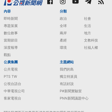
內容
分類
即時新聞
政治
社會
專題策展
全球
生活
數位敘事
兩岸
地方
當期節目
產經
文教科技
深度報導
環境
社福人權
觀點
公廣集團
主題網站
公共電視
我們的島
PTS TW
獨立特派員
公視台語台
有話好說
中華電視公司
P#新聞實驗室
客家電視台
PNN新聞議題中心