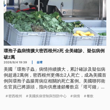
環孢子蟲病情擴大密西根州2死 全美確診、疑似病例
破2萬
2026/8/4 19:39
|
全球
美國「環孢子蟲」病情持續擴大，累計確診及疑似病
例超過2萬例，密西根州更傳出2人死亡，成為美國首
例與環孢子蟲腸胃病症相關的死亡案例。美國聯邦衛
生官員已將源頭，指向供應連鎖餐飲店「塔可鐘」等
餐廳的墨西哥生菜。這起事件不僅重創餐飲業，也促
密西根州
美國疾病管制與預防中心
病情
餐飲
使當局繼續追查，是否還有其他受污染的供應鏈。