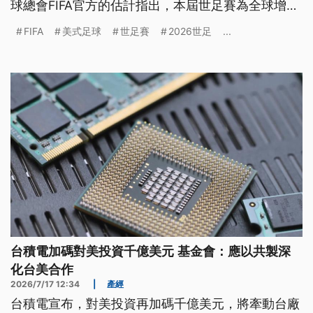
球總會FIFA官方的估計指出，本屆世足賽為全球增加
了超過400億美元的GDP，創造了82萬多個全職工作
FIFA
美式足球
世足賽
2026世足
...
機會。不過金融分析也指出，世足帶來的經濟效益多
集中在賽事期間；長期而言，主辦國仍可能面臨場
館、交通等建設投資，以及地方政府財政負擔。
台積電加碼對美投資千億美元 基金會：應以共製深
化台美合作
2026/7/17 12:34
|
產經
台積電宣布，對美投資再加碼千億美元，將牽動台廠