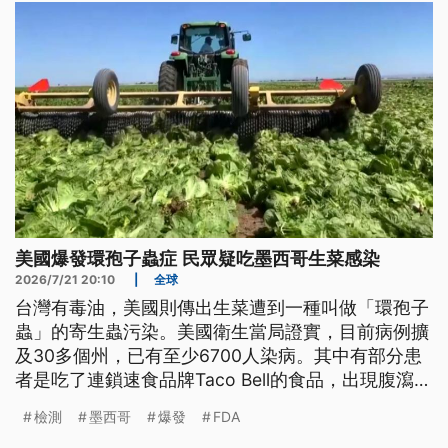
美國爆發環孢子蟲症 民眾疑吃墨西哥生菜感染
2026/7/21 20:10
|
全球
台灣有毒油，美國則傳出生菜遭到一種叫做「環孢子
蟲」的寄生蟲污染。美國衛生當局證實，目前病例擴
及30多個州，已有至少6700人染病。其中有部分患
者是吃了連鎖速食品牌Taco Bell的食品，出現腹瀉腹
痛等症狀。調查發現，感染源來自墨西哥生產的結球
檢測
墨西哥
爆發
FDA
生菜，相關業者已經將產品下架。但現在傳出有些檢