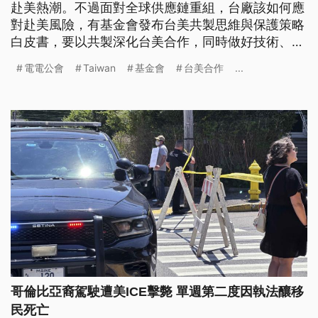
赴美熱潮。不過面對全球供應鏈重組，台廠該如何應
對赴美風險，有基金會發布台美共製思維與保護策略
白皮書，要以共製深化台美合作，同時做好技術、人
才、供應鏈等保護措施，提升全球競爭力。至於外界
電電公會
Taiwan
基金會
台美合作
...
擔憂產業空洞化，電電公會則強調，企業赴美投資仍
會根留台灣，海外設廠主要是因應區域市場需求，並
非將產能全面外移。
哥倫比亞裔駕駛遭美ICE擊斃 單週第二度因執法釀移
民死亡