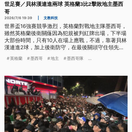
世足賽／貝林漢連進兩球 英格蘭3比2擊敗地主墨西
哥
2026/7/6 19:39
|
文教科技
世界盃16強賽競爭激烈，英格蘭對戰地主隊墨西哥，
雖然英格蘭後衛關蕯因為犯規被判紅牌出場，下半場
大部份時間，只有10人在場上應戰，不過，靠著貝林
漢連進2球，加上後衛防守，在最後關頭守住領先，
終場英格蘭就以3比2獲勝，挺進8強，下一場比賽將
英格蘭
墨西哥
地主
墨西哥隊
...
對決挪威。