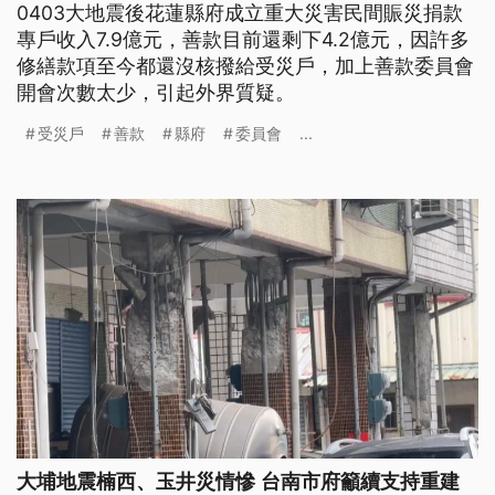
0403大地震後花蓮縣府成立重大災害民間賑災捐款
專戶收入7.9億元，善款目前還剩下4.2億元，因許多
修繕款項至今都還沒核撥給受災戶，加上善款委員會
開會次數太少，引起外界質疑。
受災戶
善款
縣府
委員會
...
大埔地震楠西、玉井災情慘 台南市府籲續支持重建