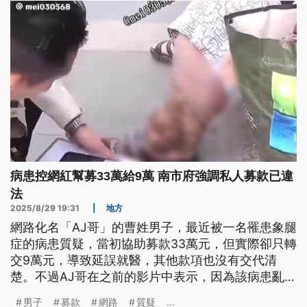
病患控網紅幫募33萬給9萬 南市府強調私人募款已違
法
2025/8/29 19:31
|
地方
網路化名「AJ哥」的曹姓男子，最近被一名罹患象腿
症的病患質疑，當初協助募款33萬元，但實際卻只轉
交9萬元，導致延誤就醫，其他款項也沒有交代清
楚。不過AJ哥在之前的影片中表示，因為該病患亂花
錢，才會不再支助。台南市社會局表示，私人在網路
男子
募款
網路
質疑
...