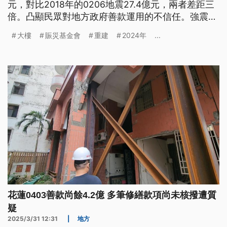
元，對比2018年的0206地震27.4億元，兩者差距三
倍。凸顯民眾對地方政府善款運用的不信任。強震週
年，獨立特派員走訪花蓮受災戶發現，善款不僅不夠
大樓
賑災基金會
重建
2024年
...
用，補貼標準也不盡合理，導致重建家園之路雪上加
霜。在在讓人感覺政府形同處理地震災害的生手。
花蓮0403善款尚餘4.2億 多筆修繕款項尚未核撥遭質
疑
2025/3/31 12:31
|
地方