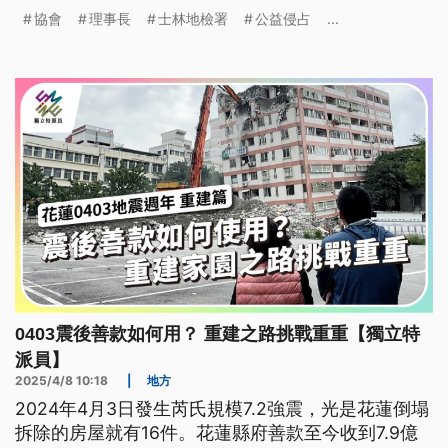
正用在公益項目只有1000多萬，多數都被挪作私
協會
理事長
士林地檢署
公益侵占
...
用，拿來買房、買名車、買股票等等，全案今（11）
日偵結，檢方以公益侵占、詐欺取財等罪嫌起訴3
人。
0403震後善款如何用？ 重建之路挑戰重重【獨立特
派員】
2025/4/8 10:18
|
地方
2024年4月3日發生芮氏規模7.2強震，光是花蓮倒塌
拆除的房屋就有16件。花蓮縣府善款至今收到7.9億