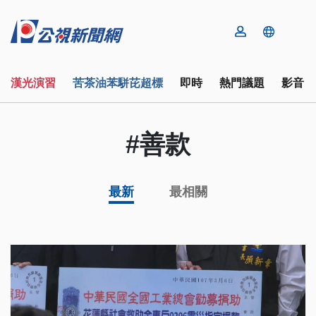
漢光演習
苦茶油苯駢芘超標
即時
熱門議題
影音
#善款
最新
最相關