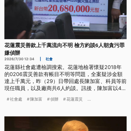
花蓮震災善款上千萬流向不明 檢方約談6人朝貪污罪
嫌偵辦
2026/7/30 12:34
|
社會
花蓮縣社會處遭檢調搜索。花蓮地檢署懷疑2018年
的0206震災善款有帳目不明等問題，全案疑涉金額
達上千萬元，昨（29）日帶回處長陳加富、科員等前
現任職員，以及廠商共6人約談。訊後，陳加富以40
萬元交保，並限制出境、出海與住居；另有1人5萬7
社會處
陳加富
偵辦
花蓮震災
...
千元交保，其餘則請回，全案朝貪污等罪嫌偵辦。縣
府表示，全案進入司法程序，不便評論個案，但也質
疑選前重啟久遠案件約談，偵辦時機恐引發外界疑
慮。檢方則回應，絕無政治考量。