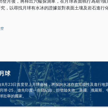
功登月後，將釋出六輪探測車，在月球表面執行為期1個
研究，以尋找月球有水冰的證據並對表面土壤及岩石進行
太空
月球
在8月23日首度登上月球南極，將探詢水冰存在可能性及進行地
「月球-25」搶先印度一步寫紀錄，但登陸失敗。美國、俄羅斯、
球壯舉的國家。