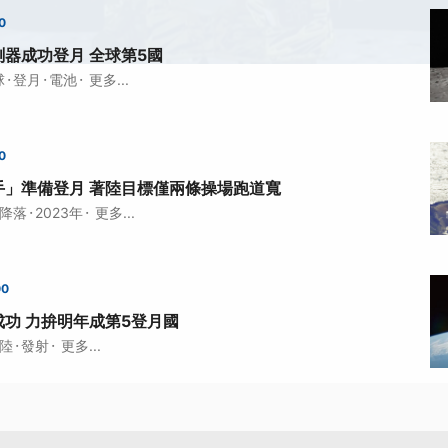
0
器成功登月 全球第5國
·
·
·
球
登月
電池
更多...
0
手」準備登月 著陸目標僅兩條操場跑道寬
·
·
降落
2023年
更多...
00
功 力拚明年成第5登月國
·
·
陸
發射
更多...