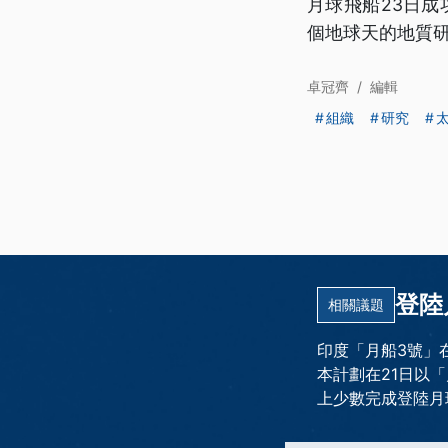
月球飛船23日成
個地球天的地質
卓冠齊
/
編輯
組織
研究
登陸
相關議題
印度「月船3號」
本計劃在21日以
上少數完成登陸月