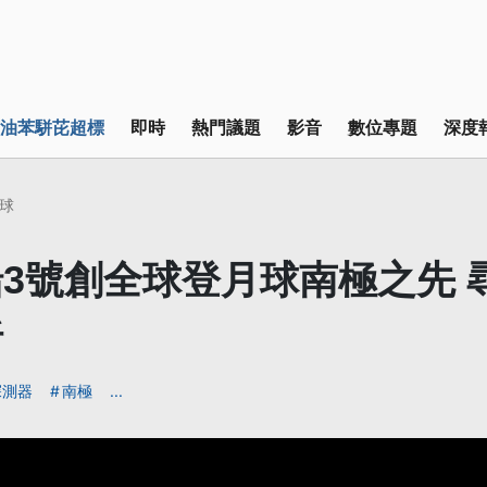
油苯駢芘超標
即時
熱門議題
影音
數位專題
深度
球
3號創全球登月球南極之先 
析
探測器
南極
...