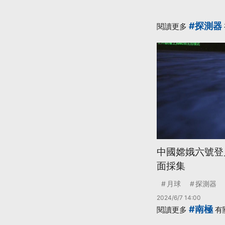
#探測器
閱讀更多
中國嫦娥六號登
面採集
月球
探測器
2024/6/7 14:00
#南極
閱讀更多
有