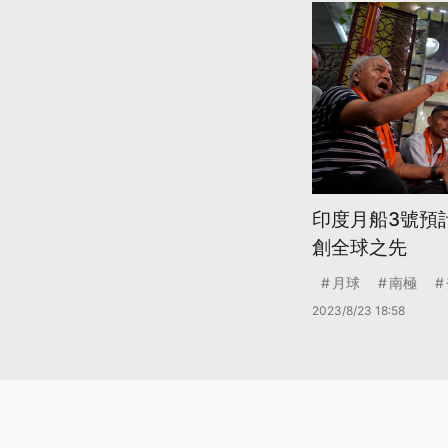
印度月船3號預
創全球之先
月球
南極
2023/8/23 18:58