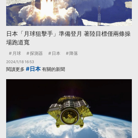
日本「月球狙擊手」準備登月 著陸目標僅兩條操
場跑道寬
月球
探測器
日本
降落
2024/1/18 16:53
#日本
閱讀更多
有關的新聞