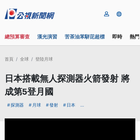
總預算審查
漢光演習
苦茶油苯駢芘超標
即時
熱門
首頁
全球
登陸月球
日本搭載無人探測器火箭發射 將
成第5登月國
探測器
月球
發射
日本
...