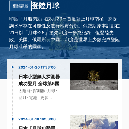
登陸月球
相關議題
印度「月船3號」在8月23日首度登上月球南極，將探
詢水冰存在可能性及進行地質分析。俄羅斯原本計劃在
21日以「月球-25」搶先印度一步寫紀錄，但登陸失
敗。美國、俄羅斯、中國、印度是世界上少數完成登陸
月球壯舉的國家。
2024-01-20 11:33:00
日本小型無人探測器
成功登月 全球第5國
·
·
·
太陽能
探測器
月球
·
·
登月
電池
更多...
2024-01-18 16:53:00
日本「月球狙擊手」