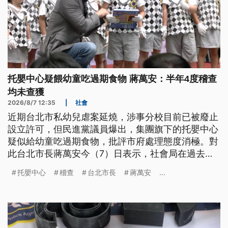
托嬰中心疑餵幼童吃過期食物 蔣萬安：半年4度稽查
均未查獲
2026/8/7 12:35
|
社會
近期台北市私幼兒虐案延燒，涉事分校目前已被廢止
設立許可，但民進黨議員爆出，集團旗下的托嬰中心
疑似給幼童吃過期食物，批評市府處理態度消極。對
此台北市長蔣萬安今（7）日表示，社會局在過去半
年已4度無預警稽查，都沒有查獲過期食材，並強調
托嬰中心
稽查
台北市長
蔣萬安
...
對於集團式經營的園所設有檢核機制，若有業者被廢
照後要改名再立案，都會重罰。