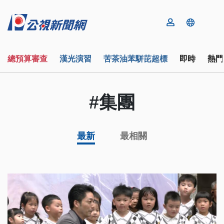
總預算審查
漢光演習
苦茶油苯駢芘超標
即時
熱門
#集團
最新
最相關