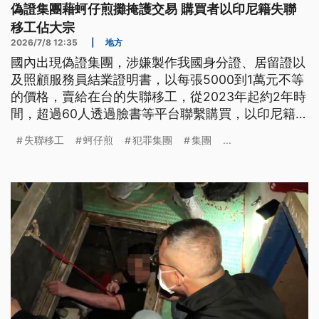
偽證集團藉蚵仔煎攤掩護交易 購買者以印尼籍失聯
移工佔大宗
2026/7/8 12:35
|
地方
國內出現偽證集團，涉嫌製作我國身分證、居留證以
及照顧服務員結業證明書，以每張5000到1萬元不等
的價格，賣給在台的失聯移工，從2023年起約2年時
間，超過60人透過臉書等平台聯繫購買，以印尼籍佔
大宗；台北市專勤隊還發現，他們為了掩人耳目，刻
失聯移工
蚵仔煎
犯罪集團
集團
...
意在北部的一家蚵仔煎攤交易。全案查獲包含國人、
外籍配偶與失聯移工等7人到案，已被判處4到6個月
徒刑，但都獲得緩刑，而流入市面的許多偽證，至今
尚未全部查到購買者。