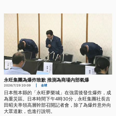
午持搜索票，強制調閱星巴克總部資料，釐清內部是
否涉嫌故意侮辱民主運動有功人士。
永旺集團為爆炸致歉 推測為商場內部氣爆
2026/7/29 20:09
|
全球
日本熊本縣的「永旺夢樂城」在強震後發生爆炸，成
為重災區。日本時間下午4時30分，永旺集團社長吉
田昭夫率領高層幹部召開記者會，除了為爆炸意外向
大眾道歉，也進行說明。