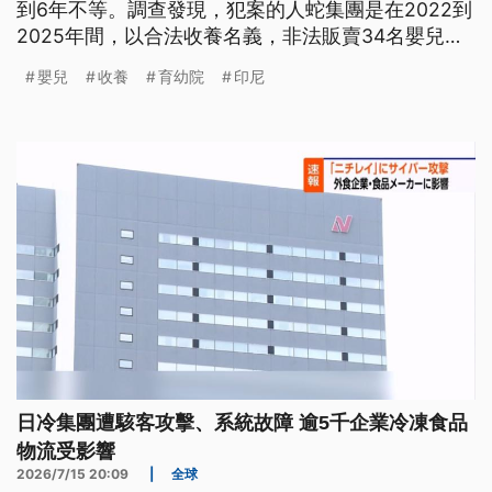
到6年不等。調查發現，犯案的人蛇集團是在2022到
2025年間，以合法收養名義，非法販賣34名嬰兒，
其中12人被賣到新加坡。整個過程是先透過社群媒體
嬰兒
收養
育幼院
印尼
的「收養社團」，鎖定無力撫養孩子的弱勢族群，以
每名嬰兒給予台幣1.9萬到3.7萬的低價補助，進行收
養，再冒充父母製造虛假出生文件，高價賣往海外。
全案在西爪哇一名父親因為沒有收到款項，向警方報
案綁架後曝光，目前已有8名嬰兒暫時送往孤兒院，
但是新加坡的養父母則是憤怒又難過，那些已經收養
或中斷收養的無辜孩子何去何從，成了棘手的難題。
日冷集團遭駭客攻擊、系統故障 逾5千企業冷凍食品
物流受影響
2026/7/15 20:09
|
全球