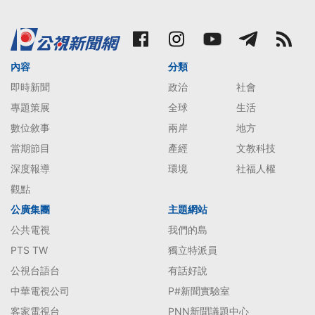
內容
分類
即時新聞
政治
社會
專題策展
全球
生活
數位敘事
兩岸
地方
當期節目
產經
文教科技
深度報導
環境
社福人權
觀點
公廣集團
主題網站
公共電視
我們的島
PTS TW
獨立特派員
公視台語台
有話好說
中華電視公司
P#新聞實驗室
客家電視台
PNN新聞議題中心