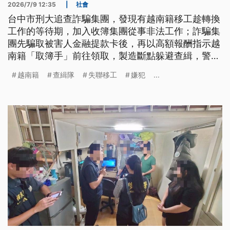
2026/7/9 12:35
|
社會
台中市刑大追查詐騙集團，發現有越南籍移工趁轉換
工作的等待期，加入收簿集團從事非法工作；詐騙集
團先騙取被害人金融提款卡後，再以高額報酬指示越
南籍「取簿手」前往領取，製造斷點躲避查緝，警方
目前擴大偵辦中；另外海巡署也在台中查獲失聯越南
越南籍
查緝隊
失聯移工
嫌犯
...
籍移工，非法為同鄉進行醫美行為。