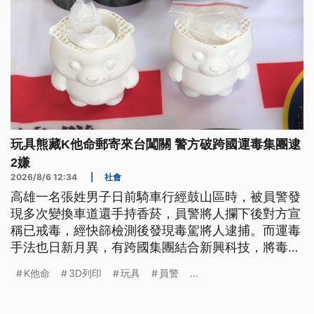
玩具熊藏K他命郵寄來台闖關 警方破跨國運毒集團逮
2嫌
2026/8/6 12:34
|
社會
高雄一名張姓男子日前騎車行經鼓山區時，被員警發
現多次變換車道還手持香菸，員警將人攔下後對方宣
稱已戒毒，經快篩檢測後發現毒駕將人逮捕。而運毒
手法也日新月異，有跨國集團結合新興科技，將毒品
塞入3D列印的玩具熊以及數字飾品，從德國郵寄來
K他命
3D列印
玩具
員警
...
台試圖闖關，幸好及時攔下，沒讓總重遭過1公斤的K
他命流入市面。