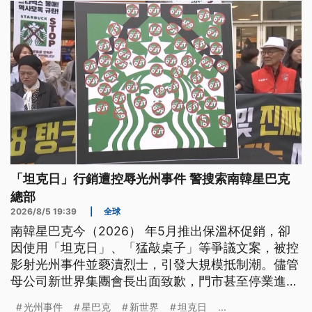
「坦克日」行銷遭控辱光州事件 警搜索南韓星巴克
總部
2026/8/5 19:39
|
全球
南韓星巴克今（2026） 年5月推出保溫杯促銷，卻
因使用「坦克日」、「猛敲桌子」等爭議文案，被控
影射光州事件並褻瀆烈士，引發大規模抵制潮。儘管
母公司新世界集團會長出面致歉，門市甚至停業進行
歷史培訓，爭議仍持續擴大。首爾警方今（5）日上
光州事件
星巴克
新世界
坦克日
...