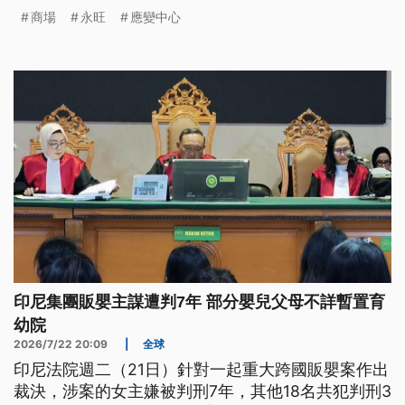
商場
永旺
應變中心
印尼集團販嬰主謀遭判7年 部分嬰兒父母不詳暫置育
幼院
2026/7/22 20:09
|
全球
印尼法院週二（21日）針對一起重大跨國販嬰案作出
裁決，涉案的女主嫌被判刑7年，其他18名共犯判刑3