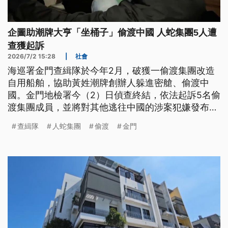
企圖助潮牌大亨「坐桶子」偷渡中國 人蛇集團5人遭
查獲起訴
2026/7/2 15:28
|
社會
海巡署金門查緝隊於今年2月，破獲一偷渡集團改造
自用船舶，協助黃姓潮牌創辦人躲進密艙、偷渡中
國。金門地檢署今（2）日偵查終結，依法起訴5名偷
渡集團成員，並將對其他逃往中國的涉案犯嫌發布通
緝。
查緝隊
人蛇集團
偷渡
金門