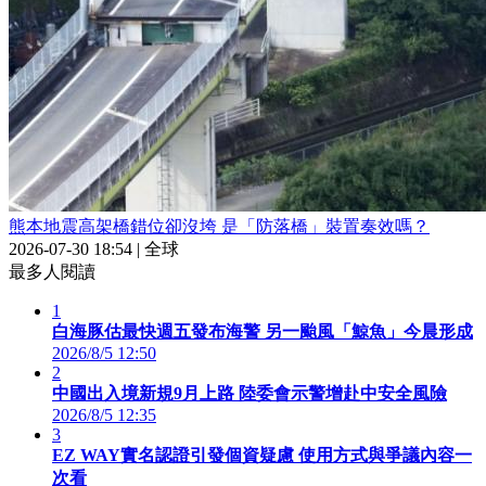
熊本地震高架橋錯位卻沒垮 是「防落橋」裝置奏效嗎？
2026-07-30 18:54
|
全球
最多人閱讀
1
白海豚估最快週五發布海警 另一颱風「鯨魚」今晨形成
2026/8/5 12:50
2
中國出入境新規9月上路 陸委會示警增赴中安全風險
2026/8/5 12:35
3
EZ WAY實名認證引發個資疑慮 使用方式與爭議內容一
次看