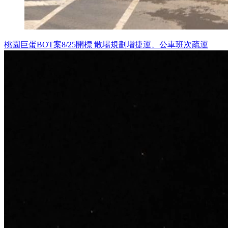
桃園巨蛋BOT案8/25開標 散場規劃增捷運、公車班次疏運