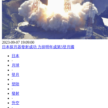
2023-09-07 19:09:00
日本探月器發射成功 力拚明年成第5登月國
日本
·
月球
·
登月
·
登陸
·
發射
·
升空
·