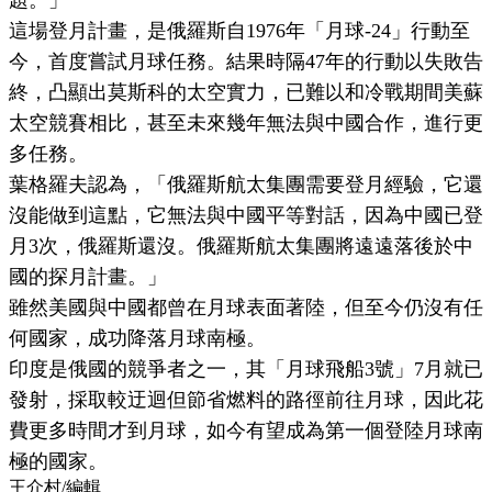
這場登月計畫，是俄羅斯自1976年「月球-24」行動至
今，首度嘗試月球任務。結果時隔47年的行動以失敗告
終，凸顯出莫斯科的太空實力，已難以和冷戰期間美蘇
太空競賽相比，甚至未來幾年無法與中國合作，進行更
多任務。
葉格羅夫認為，「俄羅斯航太集團需要登月經驗，它還
沒能做到這點，它無法與中國平等對話，因為中國已登
月3次，俄羅斯還沒。俄羅斯航太集團將遠遠落後於中
國的探月計畫。」
雖然美國與中國都曾在月球表面著陸，但至今仍沒有任
何國家，成功降落月球南極。
印度是俄國的競爭者之一，其「月球飛船3號」7月就已
發射，採取較迂迴但節省燃料的路徑前往月球，因此花
費更多時間才到月球，如今有望成為第一個登陸月球南
極的國家。
王介村
/
編輯