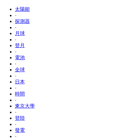
太陽能
·
探測器
·
月球
·
登月
·
電池
·
全球
·
日本
·
時間
·
東京大學
·
登陸
·
發電
·