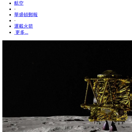
航空
·
華盛頓郵報
·
運載火箭
更多...