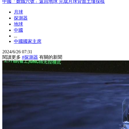
中國「嫦娥六號」返回地球 完成月球背面土壤採樣
月球
探測器
地球
中國
...
中國國家主席
2024/6/26 07:31
閱讀更多
#探測器
有關的新聞