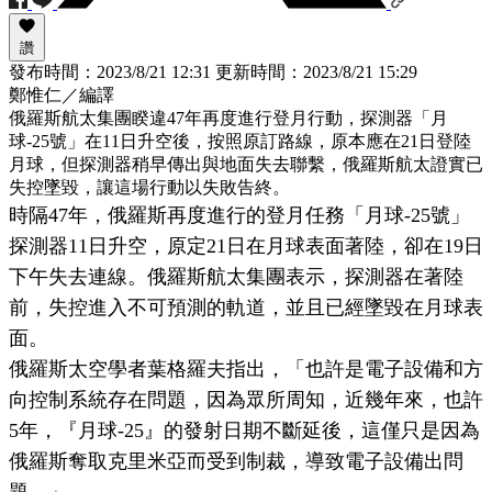
讚
發布時間：
2023/8/21 12:31
更新時間：
2023/8/21 15:29
鄭惟仁／編譯
俄羅斯航太集團睽違47年再度進行登月行動，探測器「月
球-25號」在11日升空後，按照原訂路線，原本應在21日登陸
月球，但探測器稍早傳出與地面失去聯繫，俄羅斯航太證實已
失控墜毀，讓這場行動以失敗告終。
時隔47年，俄羅斯再度進行的登月任務「月球-25號」
探測器11日升空，原定21日在月球表面著陸，卻在19日
下午失去連線。俄羅斯航太集團表示，探測器在著陸
前，失控進入不可預測的軌道，並且已經墜毀在月球表
面。
俄羅斯太空學者葉格羅夫指出，「也許是電子設備和方
向控制系統存在問題，因為眾所周知，近幾年來，也許
5年，『月球-25』的發射日期不斷延後，這僅只是因為
俄羅斯奪取克里米亞而受到制裁，導致電子設備出問
題。」