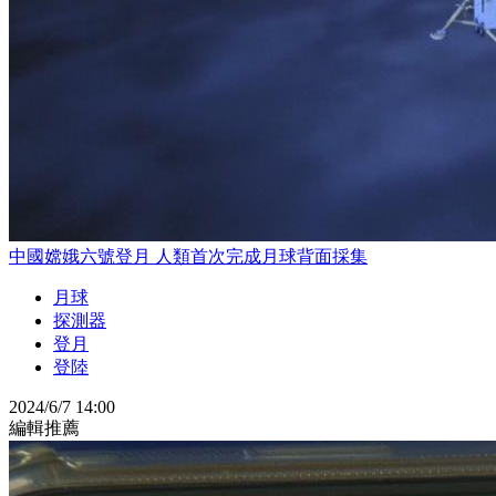
中國嫦娥六號登月 人類首次完成月球背面採集
月球
探測器
登月
登陸
2024/6/7 14:00
編輯推薦