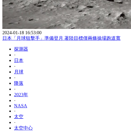
2024-01-18 16:53:00
日本「月球狙擊手」準備登月 著陸目標僅兩條操場跑道寬
探測器
·
日本
·
月球
·
降落
·
2023年
·
NASA
·
太空
·
太空中心