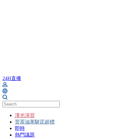
24H直播
漢光演習
苦茶油苯駢芘超標
即時
熱門議題