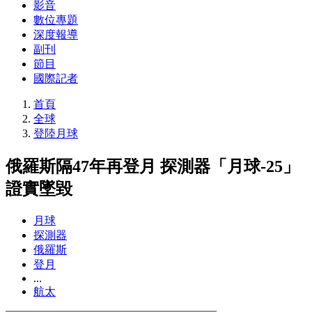
影音
數位專題
深度報導
副刊
節目
國際記者
首頁
全球
登陸月球
俄羅斯隔47年再登月 探測器「月球-25」
證實墜毀
月球
探測器
俄羅斯
登月
...
航太