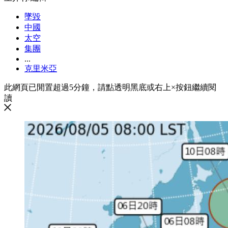
墜毀
中國
太空
集團
...
克里米亞
此網頁已閒置超過5分鐘，請點透明黑底或右上×按鈕繼續閱
讀