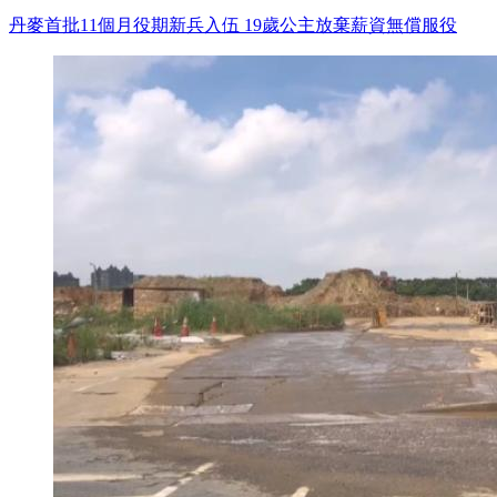
丹麥首批11個月役期新兵入伍 19歲公主放棄薪資無償服役