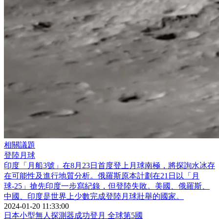
相關議題
登陸月球
印度「月船3號」在8月23日首度登上月球南極，將探詢水冰存
在可能性及進行地質分析。俄羅斯原本計劃在21日以「月
球-25」搶先印度一步寫紀錄，但登陸失敗。美國、俄羅斯、
中國、印度是世界上少數完成登陸月球壯舉的國家。
2024-01-20 11:33:00
日本小型無人探測器成功登月 全球第5國