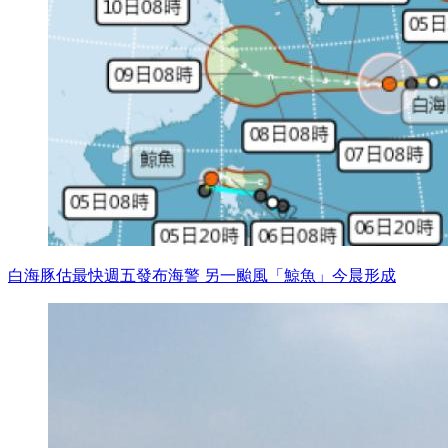
白海豚估最快週五發布海警 另一颱風「鯨魚」今晨形成