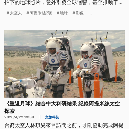
拍下的地球照片，意外引發全球迴響，甚至推動了保
護地球的環保運動。NASA於是將攝影列入太空人常
太空人
阿提米絲2號
地球
影像
...
規的基礎訓練，太空人執行任務前，必須額外接受長
達20小時的攝影實作課。與無人探測器或太空望遠鏡
拍攝的照片最大的不同是，阿提米絲2號每張畫面，
都由人類取材，具有獨一無二的人性視角。
《重返月球》結合中大科研結果 紀錄阿提米絲太空
探索
2026/4/22 19:39
|
文教科技
台裔太空人林琪兒來台訪問之前，才剛協助完成阿提