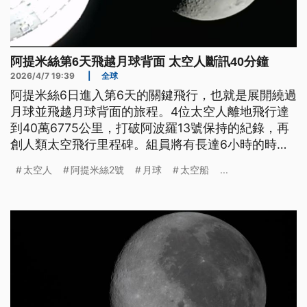
阿提米絲第6天飛越月球背面 太空人斷訊40分鐘
2026/4/7 19:39
|
全球
阿提米絲6日進入第6天的關鍵飛行，也就是展開繞過
月球並飛越月球背面的旅程。4位太空人離地飛行達
到40萬6775公里，打破阿波羅13號保持的紀錄，再
創人類太空飛行里程碑。組員將有長達6小時的時間
可以親眼觀察月球表面，繞到月球背面時還因為月球
太空人
阿提米絲2號
月球
太空船
...
阻擋，而出現40分鐘的斷訊。