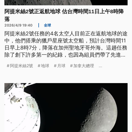
阿提米絲2號正返航地球 估台灣時間11日上午8時降
落
2026/4/9 19:40
|
全球
阿提米絲2號任務的4名太空人目前正在返航地球的途
中，他們搭乘的獵戶星座號太空船，預計台灣時間11
日早上8時7分，降落在加州聖地牙哥外海。這趟任務
除了創下許多第一的紀錄，也因為組員們帶了先進的
攝影器材，沿途拍下了許多令人讚嘆的影像，並即時
阿提米絲2號
地球
月球
加拿大總理
...
傳回地球。