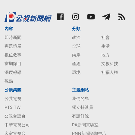
內容
分類
即時新聞
政治
社會
專題策展
全球
生活
數位敘事
兩岸
地方
當期節目
產經
文教科技
深度報導
環境
社福人權
觀點
公廣集團
主題網站
公共電視
我們的島
PTS TW
獨立特派員
公視台語台
有話好說
中華電視公司
P#新聞實驗室
客家電視台
PNN新聞議題中心