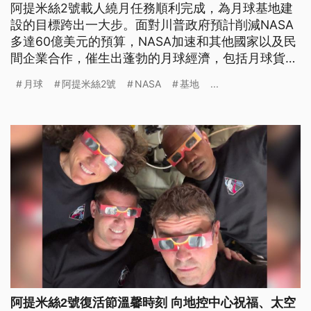
阿提米絲2號載人繞月任務順利完成，為月球基地建
設的目標跨出一大步。面對川普政府預計削減NASA
多達60億美元的預算，NASA加速和其他國家以及民
間企業合作，催生出蓬勃的月球經濟，包括月球貨
運、通訊、電力基礎設施和月球礦土資源開採，未來
月球
阿提米絲2號
NASA
基地
...
20年帶動的經濟產值高達1700億美元，約合新台幣5
兆5千多億元。
阿提米絲2號復活節溫馨時刻 向地控中心祝福、太空