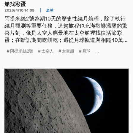
艙找彩蛋
2026/4/10 14:09
|
全球
阿提米絲2號為期10天的歷史性繞月航程，除了執行
繞月觀測等重要任務，這趟旅程也充滿歡樂溫馨的驚
喜片刻，像是太空人應景地在太空艙裡找復活節彩
蛋；在斷訊期間吃餅乾；還從月球軌道與相隔40萬公
里的國際太空站組員通話。太空人的每日起床歌曲，
阿提米絲2號
太空人
太空船
月球
...
出人意料之外的在線上音樂串流平台爆紅，播放量大
增。