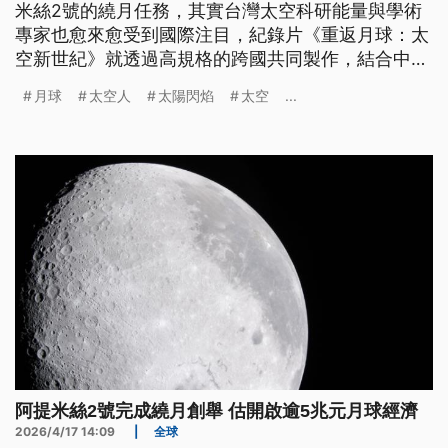
米絲2號的繞月任務，其實台灣太空科研能量與學術
專家也愈來愈受到國際注目，紀錄片《重返月球：太
空新世紀》就透過高規格的跨國共同製作，結合中央
大學科研成果，由「太空人阿曼達」第一人稱敘事展
月球
太空人
太陽閃焰
太空
...
開，融合戲劇張力與嚴謹的科學驗證，直擊阿提米絲
登月任務。
阿提米絲2號完成繞月創舉 估開啟逾5兆元月球經濟
2026/4/17 14:09
|
全球