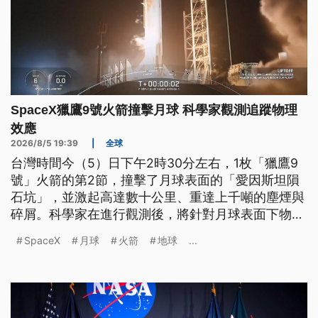
SpaceX獵鷹9號火箭撞擊月球 科學家觀測追蹤物理
效應
2026/8/5 19:39
|
全球
台灣時間今（5）日下午2時30分左右，1枚「獵鷹9
號」火箭的第2節，撞擊了月球表面的「愛因斯坦隕
石坑」，並激起高達數十公里、重達上千噸的塵煙與
碎屑。科學家在進行觀測後，將針對月球表面下物質
成份、撞擊的物理效應，以及未來月球基地的安全
SpaceX
月球
火箭
地球
...
性，做更廣泛的評估。