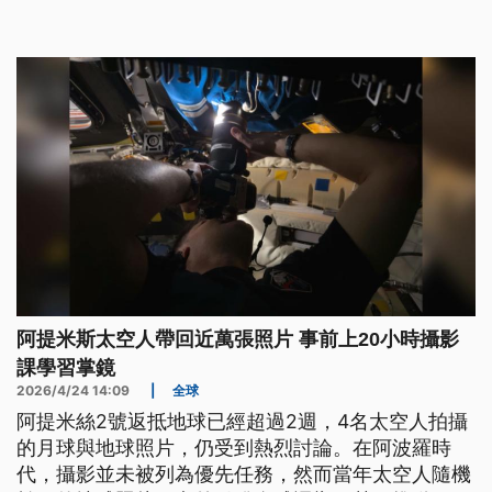
陽能發電設備，希望在2032年前實現人類定居月球
的目標。
阿提米斯太空人帶回近萬張照片 事前上20小時攝影
課學習掌鏡
2026/4/24 14:09
|
全球
阿提米絲2號返抵地球已經超過2週，4名太空人拍攝
的月球與地球照片，仍受到熱烈討論。在阿波羅時
代，攝影並未被列為優先任務，然而當年太空人隨機