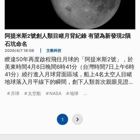
阿提米斯2號創人類目睹月背紀錄 有望為新發現2隕
石坑命名
2026/4/7 18:08
|
文教科技
睽違50年再度啟程飛往月球的「阿提米斯2號」，於
美東時間4月6日晚間6時41分（台灣時間7日上午6時
41分）繞行進入月球背面區域，船上4名太空人目睹
地球落入月平線下的瞬間，創下人類首次親眼見證月
球背面巨大隕石坑及熔岩平原的新里程碑。4名太空
月球
太空船
NASA
地球
...
人也向NASA提出請求，希望能為由他們觀測發現的
2座月背隕石坑命名。
1