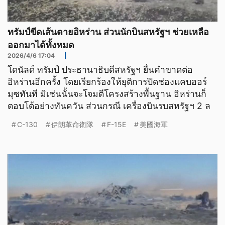
ทรัมป์ขีดเส้นตายอิหร่าน ส่วนนักบินสหรัฐฯ ช่วยเหลือ
ออกมาได้ทั้งหมด
2026/4/6 17:04
|
โดนัลด์ ทรัมป์ ประธานาธิบดีสหรัฐฯ ยื่นคำขาดต่อ
อิหร่านอีกครั้ง โดยเรียกร้องให้ยุติการปิดช่องแคบฮอร์
มุซทันที มิเช่นนั้นจะโจมตีโครงสร้างพื้นฐาน อิหร่านก็
ตอบโต้อย่างทันควัน ส่วนกรณี เครื่องบินรบสหรัฐฯ 2 ล
C-130
伊朗革命衛隊
F-15E
美國海軍