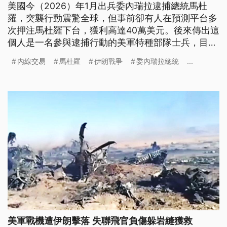
美國今（2026）年1月出兵委內瑞拉逮捕總統馬杜
羅，突襲行動震驚全球，但事前卻有人在預測平台多
次押注馬杜羅下台，獲利高達40萬美元。後來傳出這
個人是一名參與逮捕行動的美軍特種部隊士兵，目前
因為多項罪名遭到刑事起訴。
內線交易
馬杜羅
伊朗戰爭
委內瑞拉總統
...
美軍戰機遭伊朗擊落 失聯飛官負傷躲岩縫獲救