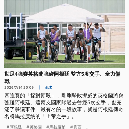
世足4強賽英格蘭強碰阿根廷 雙方5度交手、全力備
戰
2026/7/14 20:09
|
全球
四強賽的「捉對厮殺」，剛剛擊敗挪威的英格蘭將會
強碰阿根廷。這兩支國家隊過去曾經5次交手，也充
滿了爭議事件；最有名的一段故事，就是阿根廷傳奇
名將馬拉度納的「上帝之手」。
阿根廷
英格蘭
馬拉度納
梅西
...