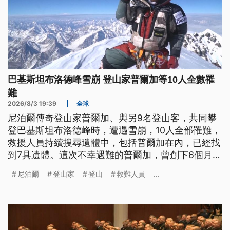
巴基斯坦布洛德峰雪崩 登山家普爾加等10人全數罹
難
2026/8/3 19:39
|
全球
尼泊爾傳奇登山家普爾加、與另9名登山客，共同攀
登巴基斯坦布洛德峰時，遭遇雪崩，10人全部罹難，
救援人員持續搜尋遺體中，包括普爾加在內，已經找
到7具遺體。這次不幸遇難的普爾加，曾創下6個月完
成世界14座8000公尺高峰的紀錄，他的事蹟被
尼泊爾
登山家
登山
救難人員
...
Netflix拍成紀錄片《勇闖世界14高峰》，並因此享譽
全球。