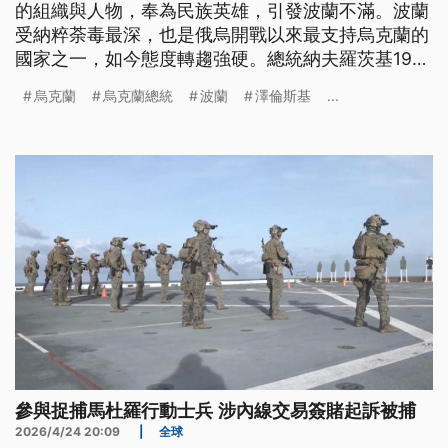
的組織與人物，奉為民族英雄，引發波蘭不滿。波蘭
受納粹荼毒最深，也是俄烏開戰以來最支持烏克蘭的
國家之一，如今態度轉趨強硬。總統納夫羅茨基19日
宣布，撤銷2023年頒授給澤倫斯基的白鷹勳章，並
烏克蘭
烏克蘭總統
波蘭
澤倫斯基
...
警告這將對烏克蘭未來加入歐盟，帶來不利影響。
參與捉捕馬杜羅行動士兵 涉內線交易簽賭起訴被捕
2026/4/24 20:09
|
全球