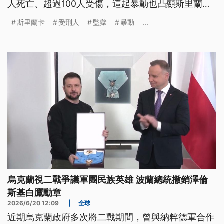
人死亡、超過100人受傷，這起暴動也凸顯斯里蘭卡
長期人犯超收、管理不當的獄政問題。
斯里蘭卡
受刑人
監獄
暴動
...
烏克蘭視二戰爭議軍團民族英雄 波蘭總統撤銷澤倫
斯基白鷹勳章
2026/6/20 12:09
|
全球
近期烏克蘭政府多次將二戰期間，曾與納粹德軍合作