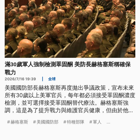
滿30歲軍人強制檢測睪固酮 美防長赫格塞斯稱確保
戰力
2026/7/16 19:39
|
全球
美國國防部長赫格塞斯再度拋出爭議政策，宣布未來
所有30歲以上美軍官兵，每年都必須接受睪固酮濃度
檢測，並可選擇接受睪固酮替代療法。赫格塞斯強
調，這是為了提升戰力與維護官兵健康，但由於他先
前曾大力限制跨性別軍人服役，現在卻推動荷爾蒙治
赫格塞斯
美國國防部
特種部隊
軍人
...
療，民主黨質疑根本是雙重標準。