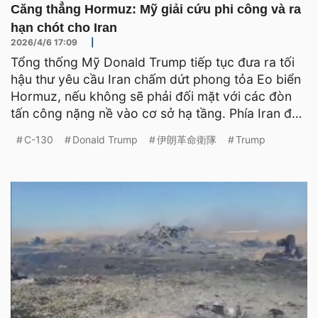
Căng thẳng Hormuz: Mỹ giải cứu phi công và ra
hạn chót cho Iran
2026/4/6 17:09
|
Tổng thống Mỹ Donald Trump tiếp tục đưa ra tối
hậu thư yêu cầu Iran chấm dứt phong tỏa Eo biển
Hormuz, nếu không sẽ phải đối mặt với các đòn
tấn công nặng nề vào cơ sở hạ tầng. Phía Iran đã
ngay lập t
C-130
Donald Trump
伊朗革命衛隊
Trump