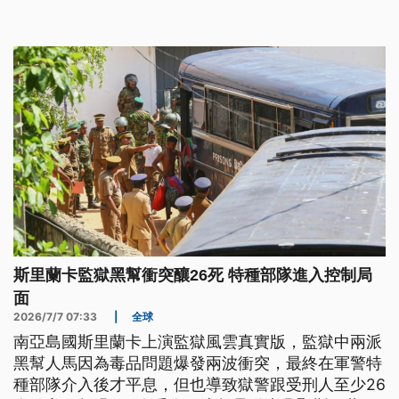
斯里蘭卡監獄黑幫衝突釀26死 特種部隊進入控制局
面
2026/7/7 07:33
|
全球
南亞島國斯里蘭卡上演監獄風雲真實版，監獄中兩派
黑幫人馬因為毒品問題爆發兩波衝突，最終在軍警特
種部隊介入後才平息，但也導致獄警跟受刑人至少26