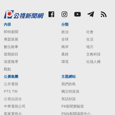
內容
分類
即時新聞
政治
社會
專題策展
全球
生活
數位敘事
兩岸
地方
當期節目
產經
文教科技
深度報導
環境
社福人權
觀點
公廣集團
主題網站
公共電視
我們的島
PTS TW
獨立特派員
公視台語台
有話好說
中華電視公司
P#新聞實驗室
客家電視台
PNN新聞議題中心