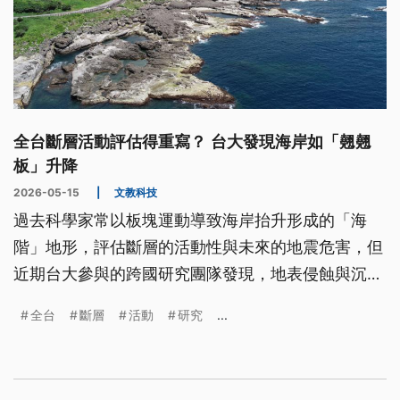
全台斷層活動評估得重寫？ 台大發現海岸如「翹翹
板」升降
2026-05-15
|
文教科技
過去科學家常以板塊運動導致海岸抬升形成的「海
階」地形，評估斷層的活動性與未來的地震危害，但
近期台大參與的跨國研究團隊發現，地表侵蝕與沉積
作用也會對海岸升降產生極大影響，使海岸線出現如
全台
斷層
活動
研究
...
同「翹翹板」般的劇烈升降，花東海岸即在過去10萬
多年間被抬升約半座台北101高度。研究團隊指出，
過去台灣斷層活動評估並未考量這項地質作用，所得