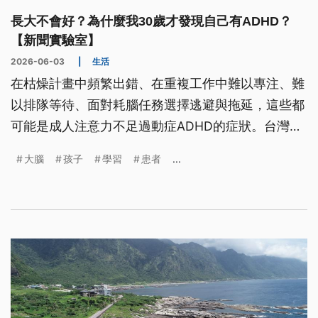
長大不會好？為什麼我30歲才發現自己有ADHD？
【新聞實驗室】
2026-06-03
|
生活
在枯燥計畫中頻繁出錯、在重複工作中難以專注、難
以排隊等待、面對耗腦任務選擇逃避與拖延，這些都
可能是成人注意力不足過動症ADHD的症狀。台灣
ADHD盛行率9%，卻只有1%接受完整治療，到底
大腦
孩子
學習
患者
...
ADHD是什麼？長大會變好嗎？有性別差異嗎？患者
應該吃藥嗎？如何自我檢測？