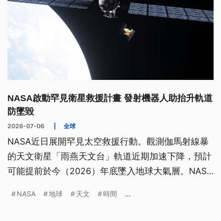
NASA啟動罕見衛星救援計畫 發射機器人助抬升軌道
防墜毀
2026-07-06
|
全球
NASA近日展開罕見太空救援行動。觀測伽馬射線暴
的天文衛星「雨燕天文台」軌道近期加速下降，預計
可能提前於今（2026）年底墜入地球大氣層。NASA
為此已於3日成功發射搭載機器人的火箭進入軌道，
NASA
地球
天文
時間
...
預計耗時3個多月，逐步將雨燕衛星推升回原始較高
軌道。