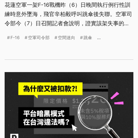
花蓮空軍一架F-16戰機昨（6）日晚間執行例行性訓
練時意外墜海，飛官辛柏毅呼叫跳傘後失聯。空軍司
令部今（7）日召開記者會說明，證實該架失事的
6700號機有出現空間迷向，機上「模組化任務電
F-16
空軍司令部
空間迷向
跳傘
...
腦」（MMC）也發生故障。而搜救至今尚未接獲求
生裝備的信號標記、也未發現飛機殘骸，現階段仍以
戰機失蹤處為中心點持續搜救。