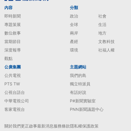
內容
分類
即時新聞
政治
社會
專題策展
全球
生活
數位敘事
兩岸
地方
當期節目
產經
文教科技
深度報導
環境
社福人權
觀點
公廣集團
主題網站
公共電視
我們的島
PTS TW
獨立特派員
公視台語台
有話好說
中華電視公司
P#新聞實驗室
客家電視台
PNN新聞議題中心
關於我們
更正啟事
最新消息
服務條款
隱私權保護政策