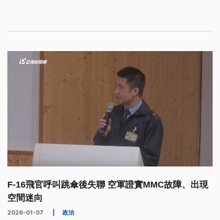
何關聯？台灣F-16戰機還發生過哪些失事意外？
F-16飛官呼叫跳傘後失聯 空軍證實MMC故障、出現
空間迷向
2026-01-07
|
政治