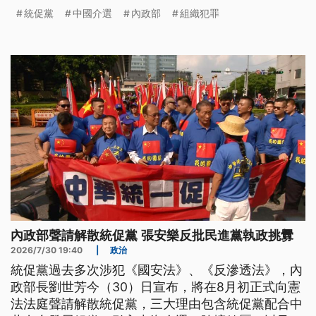
織犯罪，內政部也公開統促黨有去滲透15間宮廟。
統促黨
中國介選
內政部
組織犯罪
（新聞標題、導言為台語文）
內政部聲請解散統促黨 張安樂反批民進黨執政挑釁
2026/7/30 19:40
|
政治
統促黨過去多次涉犯《國安法》、《反滲透法》，內
政部長劉世芳今（30）日宣布，將在8月初正式向憲
法法庭聲請解散統促黨，三大理由包含統促黨配合中