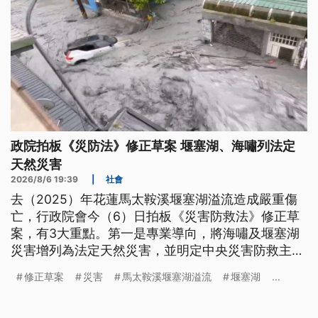
政院拍板《災防法》修正草案 堰塞湖、海嘯列法定
天然災害
2026/8/6 19:39
|
社會
去（2025）年花蓮馬太鞍溪堰塞湖溢流造成嚴重傷
亡，行政院會今（6）日拍板《災害防救法》修正草
案，有3大重點。第一是專業導向，將海嘯及堰塞湖
災害增列為法定天然災害，並明定中央災害防救主管
機關分別是內政部及農業部；第二是專人負責，各公
修正草案
災害
馬太鞍溪堰塞湖溢流
堰塞湖
...
務機關應設置「災防長」。專職防災部分，將改由行
政院指定專責機關統籌辦理重大災防任務，地方災防