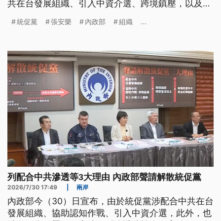
共在台發展組織、引入中資介選、跨境鎮壓，以及披
著政黨外衣，進行組織犯罪，內政部也查出，統促黨
統促黨
張安樂
內政部
組織
...
滲透全台15個宮廟，呼應中共統戰。統促黨總裁張安
樂出面駁斥，要求用同樣標準檢驗執政黨。
列配合中共滲透等3大理由 內政部聲請解散統促黨
2026/7/30 17:49
|
兩岸
內政部今（30）日宣布，由於統促黨涉配合中共在台
發展組織、協助認知作戰、引入中資介選，此外，也