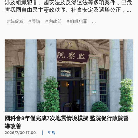
涉及組織犯罪、國安法及反滲透法等多項案件，已危
害我國自由民主憲政秩序、社會安定及選舉公正，因
此將向憲法法庭聲請解散統促黨，預計全案將於8月
統促黨
聲請
內政部
組織犯罪
...
初函送。
國科會8年僅完成7次地震情境模擬 監院促行政院督
導改善
2026/7/30 17:00
|
生活