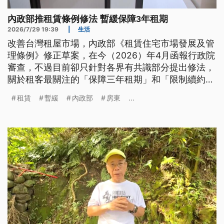
內政部推租賃條例修法 暫緩保障3年租期
2026/7/29 19:39
|
生活
改善台灣租屋市場，內政部《租賃住宅市場發展及管
理條例》修正草案，在今（2026）年4月函報行政院
審查，不過目前卻只針對各界有共識部分提出修法，
關於租客最關注的「保障三年租期」和「限制續約租
金漲幅」，都暫緩推動。民間團體認為，租賃制度改
租賃
暫緩
內政部
房東
...
革應兼顧房東和租客權益，但改革失衡，恐怕使得房
客擔憂房東不續租，不敢主張自身權益。