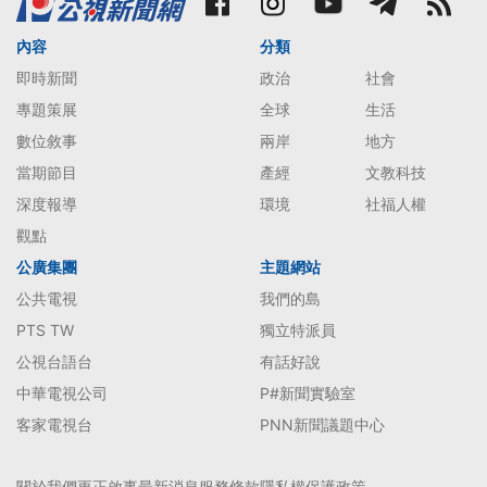
內容
分類
即時新聞
政治
社會
專題策展
全球
生活
數位敘事
兩岸
地方
當期節目
產經
文教科技
深度報導
環境
社福人權
觀點
公廣集團
主題網站
公共電視
我們的島
PTS TW
獨立特派員
公視台語台
有話好說
中華電視公司
P#新聞實驗室
客家電視台
PNN新聞議題中心
關於我們
更正啟事
最新消息
服務條款
隱私權保護政策