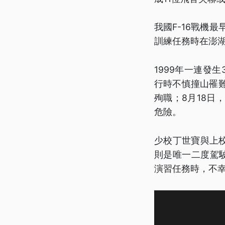
我國F-16戰機
訓練任務時在澎
1999年一連發
行時不慎撞山罹
殉職；8月18
危險。
少校丁世寶與上校
則是唯一二度駕駛
演習任務時，不