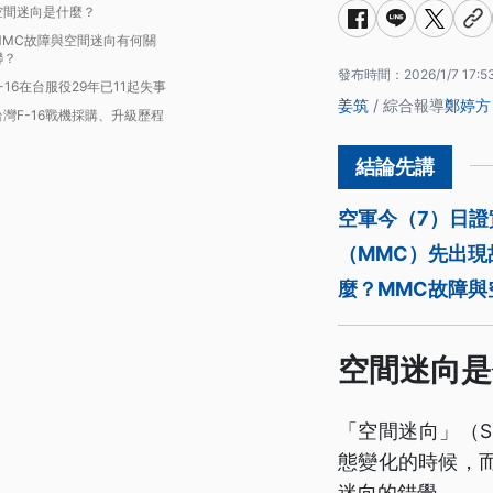
空間迷向是什麼？
MMC故障與空間迷向有何關
聯？
發布時間：
2026/1/7 17:5
F-16在台服役29年已11起失事
姜筑
/ 綜合報導
鄭婷方
台灣F-16戰機採購、升級歷程
空軍今（7）日證
（MMC）先出
麼？MMC故障與
空間迷向是
「空間迷向」（Spa
態變化的時候，
迷向的錯覺。