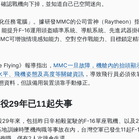
，確認戰機向下掉，並知道自己已空間迷向。
化任務電腦」。據研發MMC的公司雷神（Raytheon）
能提升F-16運用頭盔瞄準系統、導航系統、先進武器
MMC可增強情境感知能力、空對空作戰能力、目標鎖定精
e Flying》報導指出，
MMC一旦故障，機艙內的抬頭顯
水平、飛機姿態及高度等關鍵資訊
，導致飛行員必須依
姿態資料，但該備用裝置須靠手動修正。
服役29年已11起失事
服役29年來，包括昨日辛柏毅駕駛的F-16單座戰機、以及2
地訓練時墜機殉職等事故在內，台灣空軍已發生11起F-
或殉職，僅有2人次跳傘生還。