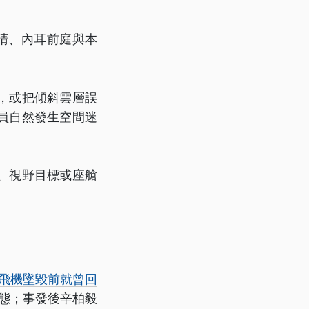
睛、內耳前庭與本
，或把傾斜雲層誤
員自然發生空間迷
、視野目標或座艙
飛機墜毀前就曾回
態；事發後辛柏毅