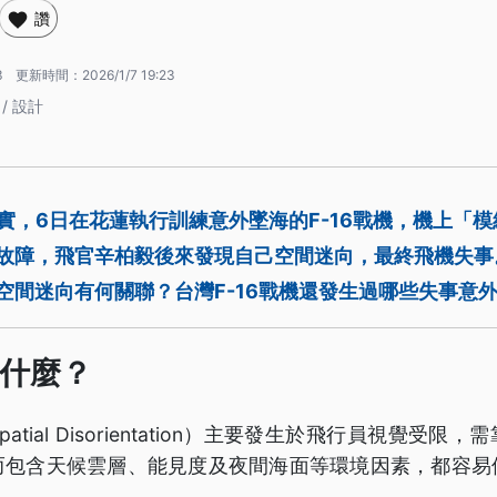
讚
3
更新時間：
2026/1/7 19:23
/ 設計
實，6日在花蓮執行訓練意外墜海的F-16戰機，機上「
現故障，飛官辛柏毅後來發現自己空間迷向，最終飛機失事
空間迷向有何關聯？台灣F-16戰機還發生過哪些失事意
什麼？
tial Disorientation）主要發生於飛行員視覺受
而包含天候雲層、能見度及夜間海面等環境因素，都容易