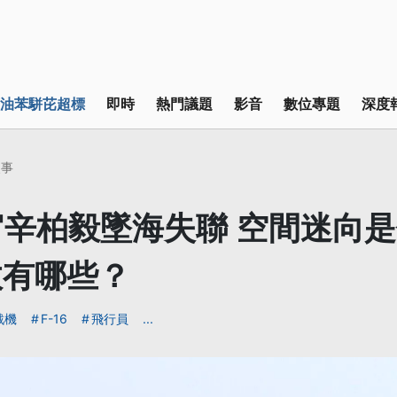
油苯駢芘超標
即時
熱門議題
影音
數位專題
深度
失事
飛官辛柏毅墜海失聯 空間迷向
故有哪些？
戰機
F-16
飛行員
...