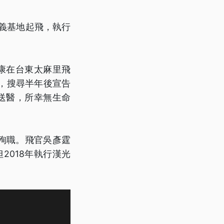
嘉義基地起飛，執行
維康在台東太麻里飛
，搜尋半年後宣告
送醫，所幸無生命
事殉職。飛官吳彥霆
2018年執行漢光