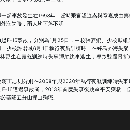
最早一起事故發生在1998年，當時飛官溫進嵩與章嘉成由
湖外海失聯，兩人均下落不明。
生3起F-16事故，分別為1月25日，中校張嘉鯤、少校戴
難；少校許君威6月1日執行夜航訓練時，在綠島外海失蹤
日，林更生在嘉義訓練時失事彈射跳傘逃生，導致雙腿骨折
蔣正志則分別在2008年與2020年執行夜航訓練時失
F-16遭遇事故者，2013年首度失事後跳傘平安獲救，但
幸於基隆五分山撞山殉職。