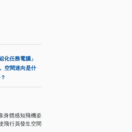
模組化任務電腦」
。空間迷向是什
外？
限，需靠身體感知飛機姿
使飛行員發生空間