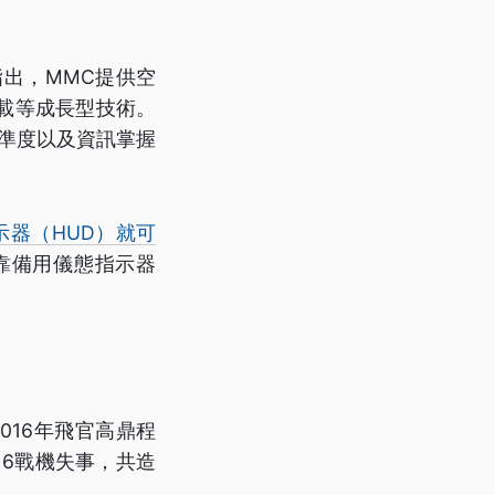
指出，MMC提供空
掛載等成長型技術。
準度以及資訊掌握
示器（HUD）就可
靠備用儀態指示器
016年飛官高鼎程
16戰機失事，共造