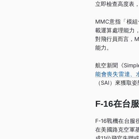
立即檢查高度表
MMC意指「模組
載運算處理能力，
對飛行員而言，
能力。
航空新聞《Simpl
能會喪失雷達、
（SAI）來獲取
F-16在台
F-16戰機在台
在美國路克空軍基
成11位飛官失聯