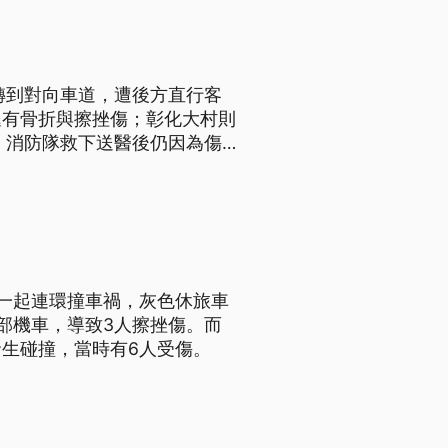
轉到對向車道，遭後方直行客
腿有骨折與擦挫傷；彰化大村則
，消防隊救下送醫後仍因為傷
一起連環撞車禍，灰色休旅車
部機車，導致3人擦挫傷。而
生碰撞，當時有6人受傷。