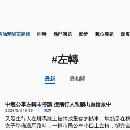
茶油苯駢芘超標
即時
熱門議題
影音
數位專題
深度
#左轉
最新
最相關
中壢公車左轉未停讓 撞飛行人致腦出血搶救中
2026/8/4 19:39
|
地方
又發生行人在斑馬線上被撞成重傷的憾事，地點是在桃
女子準備過馬路時，一輛市民公車小巴士左轉，卻完