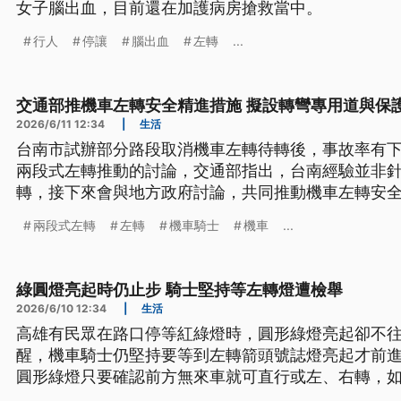
女子腦出血，目前還在加護病房搶救當中。
行人
停讓
腦出血
左轉
...
交通部推機車左轉安全精進措施 擬設轉彎專用道與保
2026/6/11 12:34
|
生活
台南市試辦部分路段取消機車左轉待轉後，事故率有
兩段式左轉推動的討論，交通部指出，台南經驗並非
轉，接下來會與地方政府討論，共同推動機車左轉安
用左轉道，都屬保護機制。
兩段式左轉
左轉
機車騎士
機車
...
綠圓燈亮起時仍止步 騎士堅持等左轉燈遭檢舉
2026/6/10 12:34
|
生活
高雄有民眾在路口停等紅綠燈時，圓形綠燈亮起卻不
醒，機車騎士仍堅持要等到左轉箭頭號誌燈亮起才前
圓形綠燈只要確認前方無來車就可直行或左、右轉，
方車流順暢，將會開單。