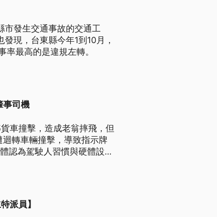
各縣市發生交通事故的交通工
發現，台東縣今年1到10月，
肇事率最高的是違規左轉。
肇事司機
轉貨車撞擊，造成老翁摔飛，但
遭迴轉車輛撞擊，導致指示牌
團體認為駕駛人習慣與硬體設計
立特派員】