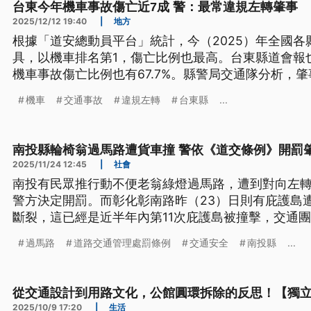
台東今年機車事故傷亡近7成 警：最常違規左轉肇事
2025/12/12 19:40
|
地方
根據「道安總動員平台」統計，今（2025）年全國
具，以機車排名第1，傷亡比例也最高。台東縣道會報也
機車事故傷亡比例也有67.7%。縣警局交通隊分析，
機車
交通事故
違規左轉
台東縣
...
南投縣輪椅翁過馬路遭貨車撞 警依《道交條例》開罰
2025/11/24 12:45
|
社會
南投有民眾推行動不便老翁綠燈過馬路，遭到對向左
警方決定開罰。而彰化彰南路昨（23）日則有庇護島
斷裂，這已經是近半年內第11次庇護島被撞擊，交通
都需要改進。
過馬路
道路交通管理處罰條例
交通安全
南投縣
...
從交通設計到用路文化，公館圓環拆除的反思！【獨
2025/10/9 17:20
|
生活