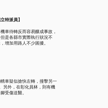
獨立特派員】
，機車待轉反而容易釀成事故，
，但是各縣市實際執行狀況不
輯，增加用路人不少困擾。
輛轎車疑似搶快左轉，撞擊另一
。另外，在彰化員林，則有機
手腳受傷送醫。