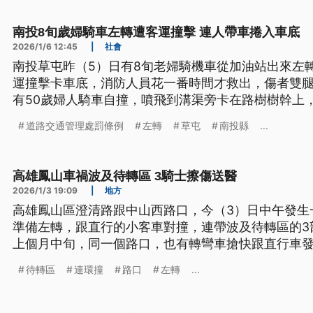
南投8旬歲婦騎車左轉遭客運撞擊 連人帶車捲入車底
2026/1/6 12:45
|
社會
南投草屯昨（5）日有8旬老婦騎機車從加油站出來左
運撞擊卡車底，消防人員花一番時間才救出，傷者雙
有50歲婦人騎車自撞，噴飛到溝渠旁卡在路樹樹幹上
勢過重不治，2起車禍原因還有待警方調查。
道路交通管理處罰條例
左轉
草屯
南投縣
...
高雄鳳山車禍波及待轉區 3騎士擦傷送醫
2026/1/3 19:09
|
地方
高雄鳳山區澄清路跟中山西路口，今（3）日中午發生
準備左轉，跟直行的小客車對撞，連帶波及待轉區的3
上個月中旬，同一個路口，也有轉彎車搶快跟直行車發
待轉區
連環撞
路口
左轉
...