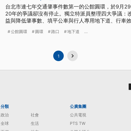
台北市連七年交通肇事件數第一的公館圓環，於9月2
20年的爭議卻沒有停止。獨立特派員整理四大爭議：
益與降低肇事數、填平公車與行人專用地下道、行車
動線受限。
公館圓環
圓環
路口
地下道
...
1
分類
公廣集團
政治
社會
公共電視
全球
生活
PTS TW