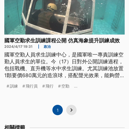
國軍空勤求生訓練課程公開 仿真海象提升訓練成效
2024/4/17 19:31
|
政治
國軍空勤人員求生訓練中心，是國軍唯一專責訓練空
勤人員求生的單位。今（17）日對外公開訓練過程，
包括戰機、直升機等水中求生訓練。尤其訓練池放置
1顆要價680萬元的造浪球，搭配聲光效果，能夠營
造惡劣的海上環境，提升訓練成效，有助培養飛行員
訓練
飛行員
飛行
空勤
...
和機組人員抗壓性碰上突發狀況，能夠發揮求生技
能，增加獲救機會。
1
相關標籤