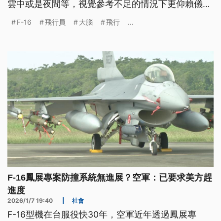
雲中或是夜間等，視覺參考不足的情況下更仰賴儀表
上的資訊，因為空間迷向是飛行中最致命的風險之
F-16
飛行員
大腦
飛行
...
一。
F-16鳳展專案防撞系統無進展？空軍：已要求美方趕
進度
2026/1/7 19:40
|
社會
F-16型機在台服役快30年，空軍近年透過鳳展專