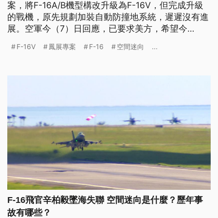
案，將F-16A/B機型構改升級為F-16V，但完成升級
的戰機，原先規劃加裝自動防撞地系統，遲遲沒有進
展。空軍今（7）日回應，已要求美方，希望今
（2026）年底獲得。另外，F-16V沒有防寒衣，空軍
F-16V
鳳展專案
F-16
空間迷向
...
已向美採購，預計明（2027）年1月開始交貨。
F-16飛官辛柏毅墜海失聯 空間迷向是什麼？歷年事
故有哪些？