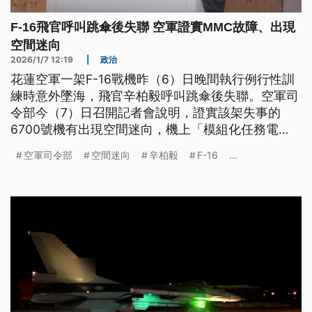
F-16飛官呼叫跳傘後失聯 空軍證實MMC故障、出現
空間迷向
2026/1/7 12:19
|
政治
花蓮空軍一架F-16戰機昨（6）日晚間執行例行性訓
練時意外墜海，飛官辛柏毅呼叫跳傘後失聯。空軍司
令部今（7）日召開記者會說明，證實該架失事的
6700號機有出現空間迷向，機上「模組化任務電
腦」（MMC）也發生故障。而搜救至今尚未接獲求
空軍司令部
空間迷向
辛柏毅
F-16
...
生裝備的信號標記、也未發現飛機殘骸，現階段仍以
戰機失蹤處為中心點持續搜救。