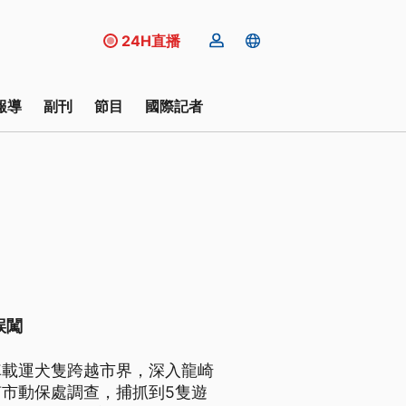
24H直播
報導
副刊
節目
國際記者
誤闖
車載運犬隻跨越市界，深入龍崎
市動保處調查，捕抓到5隻遊