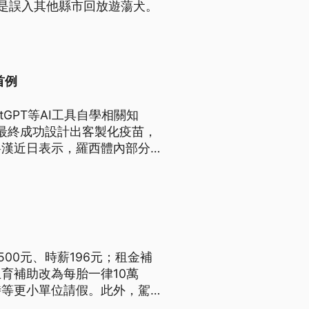
是誤入其他縣市回放遊蕩犬。
首例
GPT等AI工具自學相關知
，最終成功設計出客製化疫苗，
寧漢近日表示，羅西體內部分癌
00元、時薪196元；租金補
育補助改為每胎一律10萬
時等更小單位請假。此外，駕照
各項重點新制。