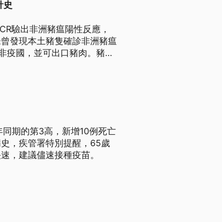
針史
CR驗出非洲豬瘟陽性反應，
未曾發現本土豬隻確診非洲豬瘟
病非疫國，並可出口豬肉。豬隻
歷了多少奮鬥？
年同期的第3高，新增10例死亡
史，疾管署特別提醒，65歲
快速，建議儘速接種疫苗。