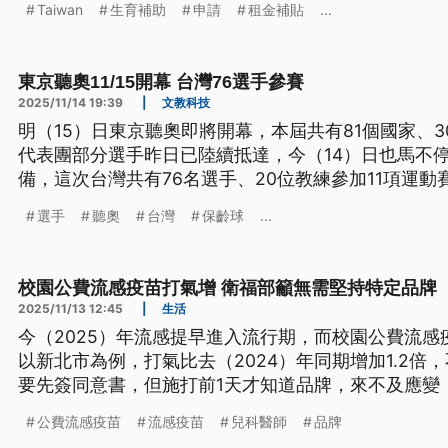
Taiwan
生育補助
申請
租金補貼
...
東京聽奧11/15開幕 台灣76選手參賽
2025/11/14 19:39
|
文教科技
明（15）日東京聽奧即將開幕，本屆共有81個國家、3
代表團部分選手昨日已陸續抵達，今（14）日也馬不
備，這次台灣共有76名選手、20位教練參加11項運
情況。
選手
聽奧
台灣
保齡球
...
校園公費流感疫苗打氣增 衛福部籲無需堅持特定品牌
2025/11/13 12:45
|
生活
今（2025）年流感提早進入流行期，而校園公費流感
以新北市為例，打氣比去（2024）年同期增加1.2倍
要先簽同意書，但施打前1天才知道品牌，來不及應變
要特別堅持品牌。
公費流感疫苗
流感疫苗
兒科醫師
品牌