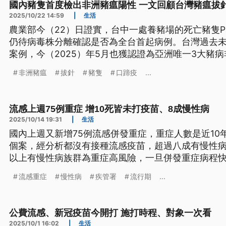
國內豬隻首度檢出非洲豬瘟陽性 一文回顧台灣豬瘟拔
2025/10/22 14:59
|
生活
農業部今（22）日證實，台中一處養豬場的死亡豬隻P
仍待病毒株分離確認是否為全台首起病例。台灣過去
案例，今（2025）年5月也獲認證為亞洲唯一3大豬
防疫是否就此出現破口？台灣在豬瘟拔針之前，又經
非洲豬瘟
拔針
豬隻
口蹄疫
...
流感上週75例重症 增10死皆未打疫苗、8成慢性病
2025/10/14 19:31
|
生活
國內上週又新增75例流感併發重症，重症人數是近10
個案，經分析都沒有接種流感疫苗，超過八成有慢性病
以上有慢性病族群為重症高風險，一旦併發重症病程
流感重症
慢性病
疾管署
流行期
...
公費流感、新冠疫苗今開打 施打時程、對象一次看
2025/10/1 16:02
|
生活