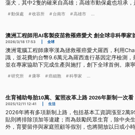
蕩犬，其中2隻的確來自高雄；高雄市動保處也坦承，
動保處
收容所
台南市
高雄市
...
澳洲工程師用AI客製疫苗救罹癌愛犬 創全球非科學家
2026/3/18 17:53
|
全球
澳洲電腦工程師康寧漢為拯救罹癌愛犬羅西，利用Chat
識，並花費約台幣9.6萬元為羅西進行基因定序檢測
並在專家協助下完成生產與施打，創下全球首例。康
細胞雖尚未消失，但身體狀況已明顯好轉。
研究所
康寧
癌細胞
科學家
...
生育補助每胎10萬、駕照改革上路 2026年新制一次看
2025/12/11 12:41
|
生活
2026年將有多項新制上路，包括基本工資調漲至2萬95
貼則將排除頂加等違建；而為鼓勵民眾生育，除中央生
外，育嬰留停與家庭照顧等假別，也將開放以日或小
改革等也將陸續實施。《公視新聞網》為您整理2026