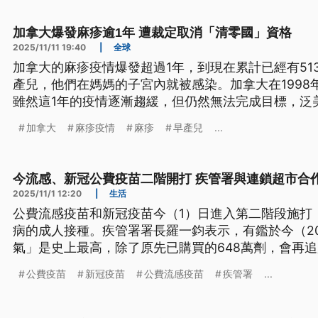
加拿大爆發麻疹逾1年 遭裁定取消「清零國」資格
2025/11/11 19:40
|
全球
加拿大的麻疹疫情爆發超過1年，到現在累計已經有51
產兒，他們在媽媽的子宮內就被感染。加拿大在1998
雖然這1年的疫情逐漸趨緩，但仍然無法完成目標，泛
拿大的「麻疹清零國家」資格。
加拿大
麻疹疫情
麻疹
早產兒
...
今流感、新冠公費疫苗二階開打 疾管署與連鎖超市合
2025/11/1 12:20
|
生活
公費流感疫苗和新冠疫苗今（1）日進入第二階段施打，
病的成人接種。疾管署署長羅一鈞表示，有鑑於今（2
氣」是史上最高，除了原先已購買的648萬劑，會再追
種。
公費疫苗
新冠疫苗
公費流感疫苗
疾管署
...