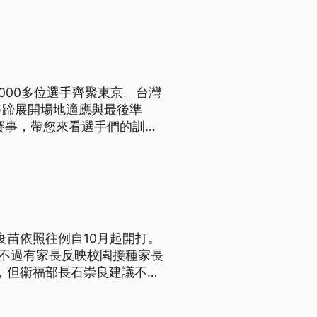
000多位選手齊聚東京。台灣
停蹄展開場地適應與最後準
動賽事，帶您來看選手們的訓練
疫苗依照往例自10月起開打。
，不過有家長反映校園接種家長
，但衛福部長石崇良建議不需