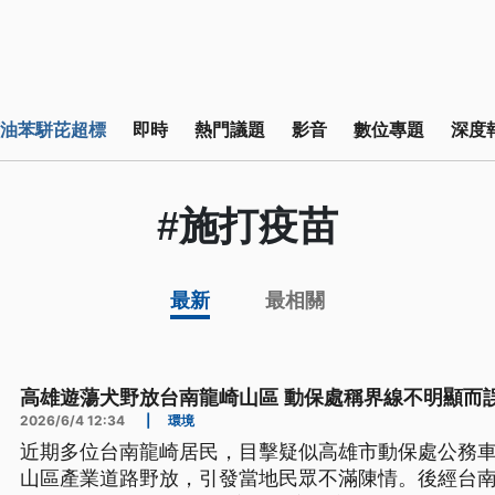
油苯駢芘超標
即時
熱門議題
影音
數位專題
深度
#施打疫苗
最新
最相關
高雄遊蕩犬野放台南龍崎山區 動保處稱界線不明顯而
2026/6/4 12:34
|
環境
近期多位台南龍崎居民，目擊疑似高雄市動保處公務
山區產業道路野放，引發當地民眾不滿陳情。後經台南