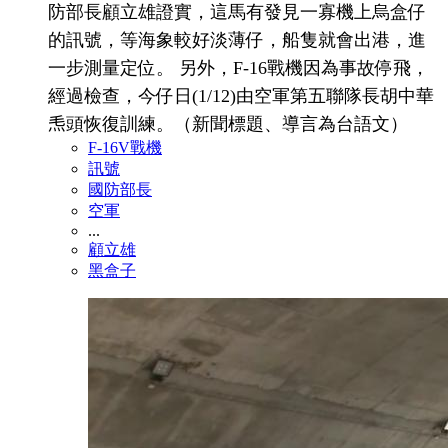
防部長顧立雄證實，這馬有發見一寡機上烏盒仔
的訊號，等海象較好淡薄仔，船隻就會出港，進
一步測量定位。 另外，F-16戰機因為事故停飛，
經過檢查，今仔日(1/12)由空軍第五聯隊長胡中華
𤆬頭恢復訓練。（新聞標題、導言為台語文）
F-16V戰機
訊號
國防部長
空軍
...
顧立雄
黑盒子