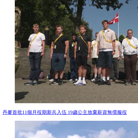
丹麥首批11個月役期新兵入伍 19歲公主放棄薪資無償服役