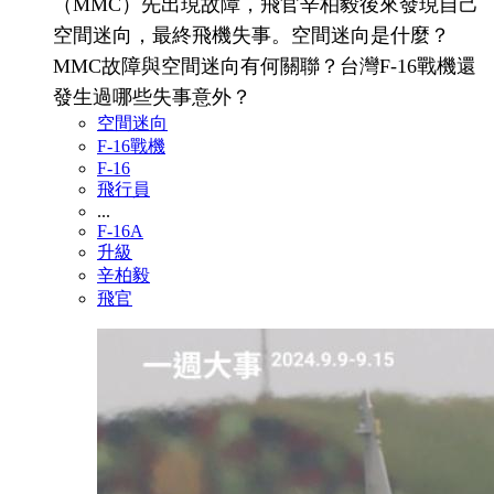
（MMC）先出現故障，飛官辛柏毅後來發現自己
空間迷向，最終飛機失事。空間迷向是什麼？
MMC故障與空間迷向有何關聯？台灣F-16戰機還
發生過哪些失事意外？
空間迷向
F-16戰機
F-16
飛行員
...
F-16A
升級
辛柏毅
飛官