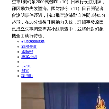
空軍1架幻象2000戰機昨（10）日執行夜航訓練，
卻因動力失效墜海。國防部今（11）日召開記者
會說明事件經過，指出飛官謝沛勳自晚間8時05分
起飛，在30分鐘後呼叫動力失效，詳細事發原因
已成立失事調查專案小組調查中，並將針對幻象
機全面執行特檢。
幻象2000戰機
戰機失事
國防部
專案小組
...
S-70C
飛官
謝沛勳