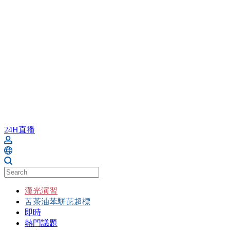
24H直播
漢光演習
苦茶油苯駢芘超標
即時
熱門議題