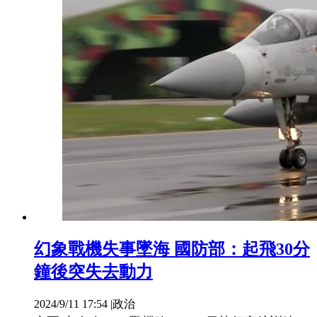
幻象戰機失事墜海 國防部：起飛30分
鐘後突失去動力
2024/9/11 17:54
|
政治