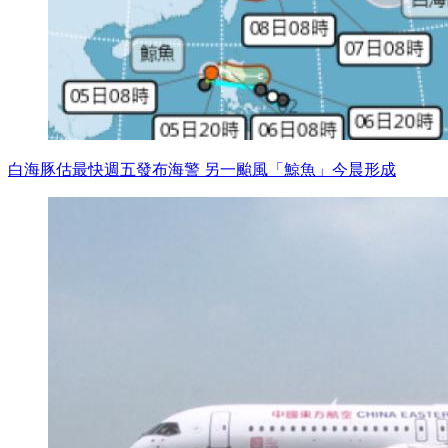
白海豚估最快週五發布海警 另一颱風「鯨魚」今晨形成