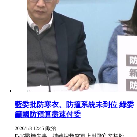
藍委批防寒衣、防撞系統未到位 綠委
籲國防預算盡速付委
2026/1/8 12:45
|
政治
F-16戰機失事，持續搜救空軍上尉飛官辛柏毅，