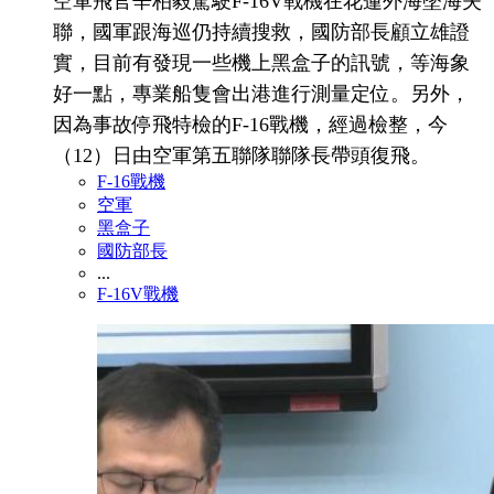
空軍飛官辛柏毅駕駛F-16V戰機在花蓮外海墜海失
聯，國軍跟海巡仍持續搜救，國防部長顧立雄證
實，目前有發現一些機上黑盒子的訊號，等海象
好一點，專業船隻會出港進行測量定位。另外，
因為事故停飛特檢的F-16戰機，經過檢整，今
（12）日由空軍第五聯隊聯隊長帶頭復飛。
F-16戰機
空軍
黑盒子
國防部長
...
F-16V戰機