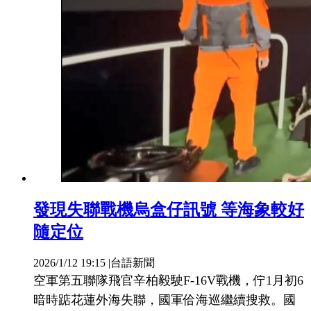
發現失聯戰機烏盒仔訊號 等海象較好
隨定位
2026/1/12 19:15
|
台語新聞
空軍第五聯隊飛官辛柏毅駛F-16V戰機，佇1月初6
暗時踮花蓮外海失聯，國軍佮海巡繼續搜救。國