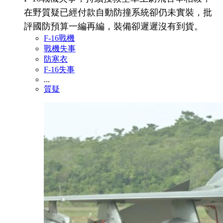
在野質疑已經付款自動防撞系統卻仍未實裝，批
評國防預算一編再編，裝備卻遲遲沒有到貨。
F-16戰機
戰機失事
防寒衣
F-16失事
...
質疑