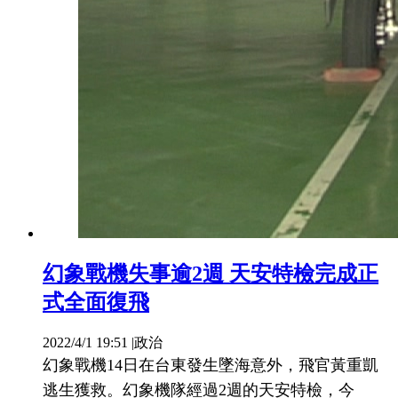
幻象戰機失事逾2週 天安特檢完成正
式全面復飛
2022/4/1 19:51
|
政治
幻象戰機14日在台東發生墜海意外，飛官黃重凱
逃生獲救。幻象機隊經過2週的天安特檢，今