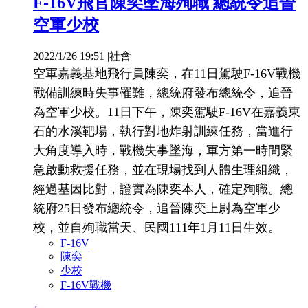
F-16V飛官陳奕墜海殉職 總統令追晉
空軍少校
2022/1/26 19:51
|
社會
空軍嘉義基地飛行員陳奕，在11日駕駛F-16V戰機
戰備訓練時失事罹難，總統府發布總統令，追晉
為空軍少校。11日下午，陳奕駕駛F-16V在嘉義東
石的水溪靶場，執行對地炸射訓練任務，當進行
大角度導入時，戰機失事墜海，軍方第一時間緊
急啟動救援任務，並在現場找到人體生理組織，
經過基因比對，證實為陳奕本人，確定殉職。總
統府25日發布總統令，追晉陳奕上尉為空軍少
校，並自殉職當天、民國111年1月11日生效。
F-16V
陳奕
少校
F-16V戰機