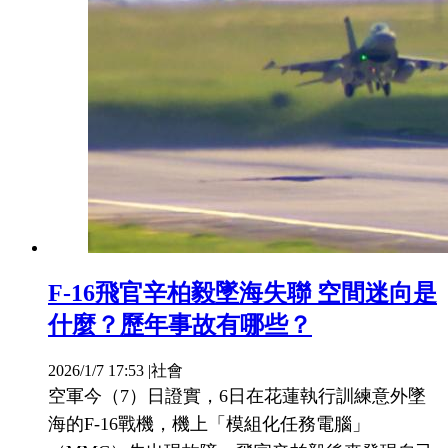
F-16飛官辛柏毅墜海失聯 空間迷向是
什麼？歷年事故有哪些？
2026/1/7 17:53
|
社會
空軍今（7）日證實，6日在花蓮執行訓練意外墜
海的F-16戰機，機上「模組化任務電腦」