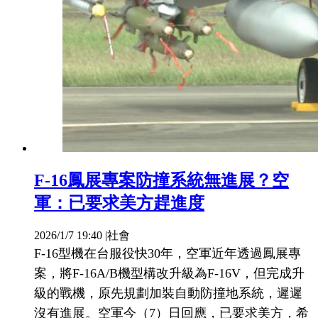
F-16鳳展專案防撞系統無進展？空
軍：已要求美方趕進度
2026/1/7 19:40
|
社會
F-16型機在台服役快30年，空軍近年透過鳳展專
案，將F-16A/B機型構改升級為F-16V，但完成升
級的戰機，原先規劃加裝自動防撞地系統，遲遲
沒有進展。空軍今（7）日回應，已要求美方，希