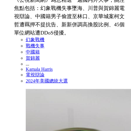
《公視新聞網》為您精選一週國內外大事，關注
焦點包括：幻象戰機失事墜海、川普與賀錦麗電
視辯論、中國籍男子偷渡至林口、京華城案柯文
哲遭羈押不提抗告、新新併調高換股比例、45個
單位網站遭DDoS侵擾。
幻象戰機
戰機失事
中國籍
賀錦麗
...
Kamala Harris
電視辯論
2024年美國總統大選