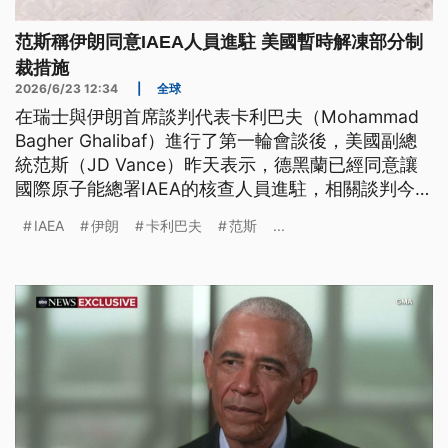
范斯稱伊朗同意IAEA人員進駐 美國暫時解凍部分制
裁措施
2026/6/23 12:34
|
全球
在瑞士與伊朗首席談判代表卡利巴夫（Mohammad
Bagher Ghalibaf）進行了第一輪會談後，美國副總
統范斯（JD Vance）昨天表示，德黑蘭已經同意讓
國際原子能總署IAEA的核查人員進駐，相關談判今
（23）日起將會展開；此外美國也暫時解凍部分對伊
IAEA
伊朗
卡利巴夫
范斯
...
朗制裁，並允許德黑蘭幾十年來首次以美元出售石
油。不過伊朗外交部隨即表示，德黑蘭方面在允許核
武檢查這一點上並沒有做出任何新的承諾。