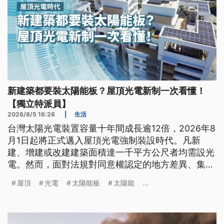
新建築都要裝太陽能板？屋頂光電新制一次看懂！
【獨立特派員】
2026/8/5 16:26
|
生活
台灣太陽光電裝置容量十年間成長逾12倍，2026年8
月1日起將正式邁入屋頂光電強制裝設時代。凡新
建、增建或改建建築面積達一千平方公尺者均需設光
電。然而，面對法規對同意權認定的地方差異、集合
住宅後續管理疑慮，以及維運專業人力缺口，這項能
屋頂
光電
太陽能板
太陽能
...
源轉型政策能否平順推行，仍有待配套措施與市場機
制的制度化驗證。