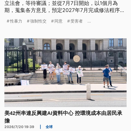
立法會，等待審議；並從7月7日開始，以1個月為
期，蒐集各方意見，預定2027年7月完成修法程序。
由於修正草案中，有關性侵兒童的連續犯，以及所謂
性暴力
強制性交
同意
受害者
...
「誤信同意」，作為被告辯護理由，沒有明確規範，
就有女權團體擔憂，這可能持續成為性侵加害者，在
法庭上脫罪的護身符。
美42州串連反興建AI資料中心 控環境成本由居民承
擔
2026/7/20 19:39
|
全球