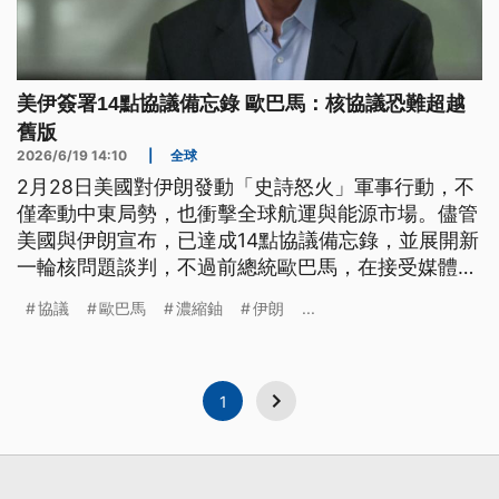
美伊簽署14點協議備忘錄 歐巴馬：核協議恐難超越
舊版
2026/6/19 14:10
|
全球
2月28日美國對伊朗發動「史詩怒火」軍事行動，不
僅牽動中東局勢，也衝擊全球航運與能源市場。儘管
美國與伊朗宣布，已達成14點協議備忘錄，並展開新
一輪核問題談判，不過前總統歐巴馬，在接受媒體專
訪時潑冷水，他表示新協議，恐怕不會比2015年的
協議
歐巴馬
濃縮鈾
伊朗
...
核協議更好。歐巴馬強調，歷史已證明美國無法單靠
武力威嚇，來解決問題，呼籲川普政府尋求能化解大
部分爭議，同時避免戰爭的外交方案。而美伊接下來
60天的談判結果，也將成為外界關注焦點。
1