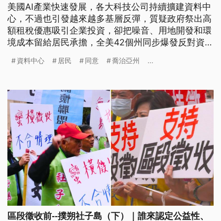
美國AI產業快速發展，各大科技公司持續擴建資料中
心，不過也引發越來越多基層反彈，質疑政府祭出高
額租稅優惠吸引企業投資，卻把噪音、用地開發和環
境成本留給居民承擔，全美42個州同步爆發反對資料
中心的抗爭，這也是美國首次針對AI基礎建設的串聯
資料中心
居民
同意
喬治亞州
...
抗議行動。
區段徵收前--撲朔社子島（下）｜誰來認定公益性、