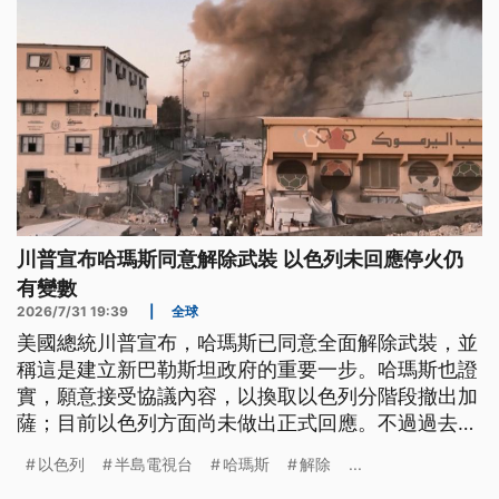
川普宣布哈瑪斯同意解除武裝 以色列未回應停火仍
有變數
2026/7/31 19:39
|
全球
美國總統川普宣布，哈瑪斯已同意全面解除武裝，並
稱這是建立新巴勒斯坦政府的重要一步。哈瑪斯也證
實，願意接受協議內容，以換取以色列分階段撤出加
薩；目前以色列方面尚未做出正式回應。不過過去幾
日以來，以色列仍持續空襲加薩，這紙協議是否能化
以色列
半島電視台
哈瑪斯
解除
...
為真正的和平，仍充滿變數。