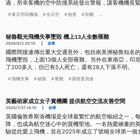
過，所幸客機的空中防撞系統發出警報，讓客機機長
架飛機相撞，客機上197人全部平安落地。
東京羽田機場
全日空
檢查
距離
...
秘魯觀光飛機失事墜毀 機上13人全數罹難
2026/8/3 20:10
|
全球
國際間接連傳出重大交通意外，包括南美洲秘魯知名
飛機墜毀，上面13個人全部罹難。另外在東南亞，印
了200多人，但已有5人死亡，還有28人下落不明。
飛機失事
秘魯
罹難
調查委員會
英藝術家成立女子賞機團 提供航空交流友善空間
2026/7/31 14:10
|
全球
英國倫敦希斯洛機場是全球最繁忙的航空樞紐之一，每天
降，也成為航空迷心中的賞機聖地。一名熱愛繪畫的
驗從此愛上飛機，並在2025年成立了號稱全球第一
造沒有性別歧視、讓女性自在交流航空熱情的友善空