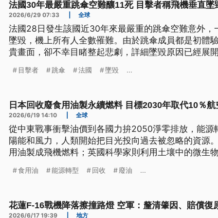
法國30年最嚴重跳傘空難釀11死 目擊者稱飛機垂直
2026/6/29 07:33
|
全球
法國28日發生該國近30年來最嚴重的跳傘空難意外，
墜毀，機上所有人全數罹難。由於跳傘成員都是初體
貴畫面，卻不幸目睹整起悲劇，詳細墜毀原因已經展
目擊者
跳傘
法國
墜毀
...
日本回收廢食用油製永續燃料 目標2030年取代10％
2026/6/19 14:10
|
全球
從中東戰事衝擊油價到各國力拚2050淨零排放，能
陽能和風力，人類開始把目光投向過去被忽略的資源
用油製成飛機燃料；英國科學家則利用土壤中的微生
食用油
能源轉型
回收
廢油
...
花蓮F-16戰機降落擦撞路燈 空軍：釐清肇因、賠償復
2026/6/17 19:39
|
地方