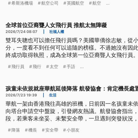
希斯洛機場
航空公司
英國航空
航空
...
全球首位亞裔聾人女飛行員 推航太無障礙
2026/7/24 08:07
|
社福人權
雙耳失聰也可以擔任飛行員嗎？美國華僑徐志敏，從
分，一度看不到任何可以追隨的榜樣。不過她沒有因
終成功取得執照，成為全球第一位亞裔聾人女飛行員
障礙，希望讓更多身障者都有機會參與太空探索。最近
飛行員
飛行
太空
手語
...
台分享自己的追夢歷程，一起來看看她的故事。
孩童未依規就座華航延後降落 航發協會：肯定機長處
2026/7/23 19:39
|
生活
華航一架由香港飛往高雄的班機，日前因一名孩童未
向塔台申請空中盤旋，引發網友熱議。航發協會指出
段，若乘客未坐妥、未繫安全帶，一旦遇到突發狀況
定機長依飛安規範處置。
降落
機長
安全帶
小朋友