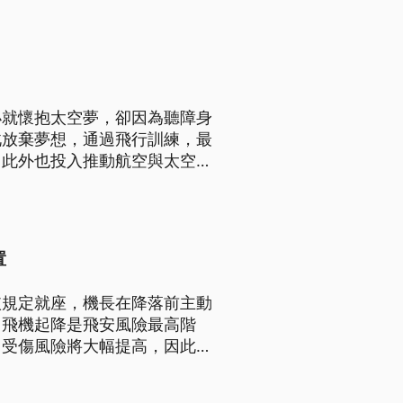
小就懷抱太空夢，卻因為聽障身
此放棄夢想，通過飛行訓練，最
。此外也投入推動航空與太空無
她受"國家太空中心:邀請，來
置
依規定就座，機長在降落前主動
，飛機起降是飛安風險最高階
，受傷風險將大幅提高，因此肯