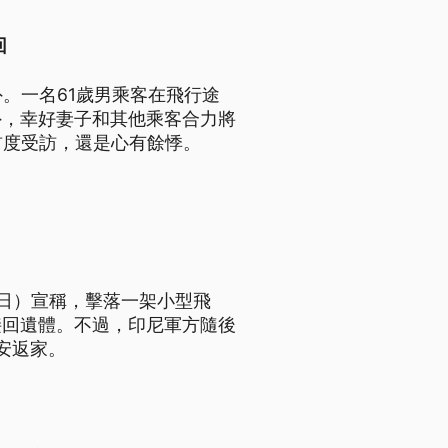
回
。一名61歲男乘客在飛行途
外，幸好妻子和其他乘客合力將
首度受訪，還是心有餘悸。
日）宣稱，擊落一架小型飛
接回遺體。不過，印尼軍方隨後
安返家。