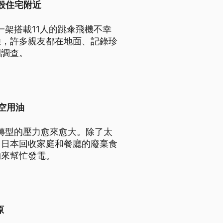
墜毀住宅附近
一架搭載11人的跳傘飛機不幸
驗，許多親友都在地面、記錄珍
開調查。
航空用油
源轉型的壓力愈來愈大。除了太
。日本回收家庭和餐廳的廢棄食
物來幫忙發電。
原