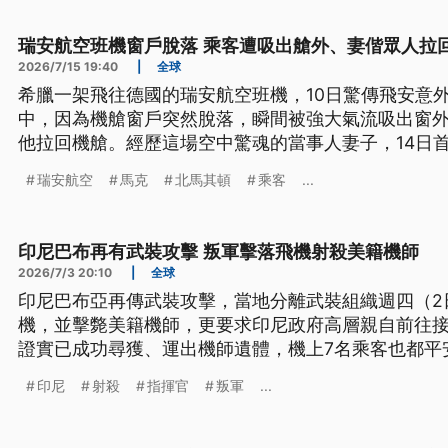
瑞安航空班機窗戶脫落 乘客遭吸出艙外、妻偕眾人拉
2026/7/15 19:40
|
全球
希臘一架飛往德國的瑞安航空班機，10日驚傳飛安意外
中，因為機艙窗戶突然脫落，瞬間被強大氣流吸出窗
他拉回機艙。經歷這場空中驚魂的當事人妻子，14日
瑞安航空
馬克
北馬其頓
乘客
...
印尼巴布再有武裝攻擊 叛軍擊落飛機射殺美籍機師
2026/7/3 20:10
|
全球
印尼巴布亞再傳武裝攻擊，當地分離武裝組織週四（2
機，並擊斃美籍機師，更要求印尼政府高層親自前往
證實已成功尋獲、運出機師遺體，機上7名乘客也都平
印尼
射殺
指揮官
叛軍
...