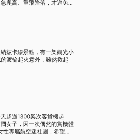
緊急爬高、重飛降落，才避免兩
的納茲卡線景點，有一架觀光小
尼的渡輪起火意外，雖然救起
超過1300架次客貨機起
英國女子，因一次偶然的賞機體
個女性專屬航空迷社團，希望打
間。