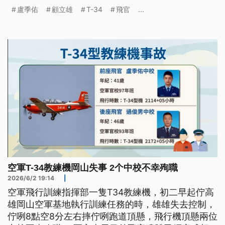
追晉並入祀忠烈祠，顧立雄表示等總統核定，2人將
盧季佑
顧立雄
T-34
飛官
...
追晉為上校，也將從優撫卹並協調入祀。
空軍T-34教練機岡山失事 2个中校不幸殉職
2026/6/2 19:14
|
空軍飛行訓練指揮部一隻T34教練機，初二早起佇高
雄岡山空軍基地執行訓練任務的時，雄雄失去控制，
佇咧8點空8分左右摔佇咧跑道頂懸，飛行機頂懸兩位