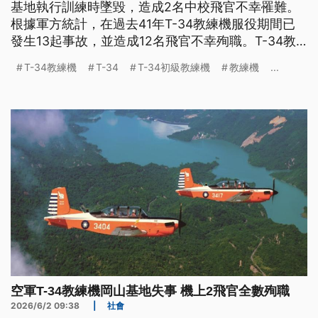
基地執行訓練時墜毀，造成2名中校飛官不幸罹難。
根據軍方統計，在過去41年T-34教練機服役期間已
發生13起事故，並造成12名飛官不幸殉職。T-34教
練機發生過哪些重大事故？最常見的事故原因為何？
T-34教練機
T-34
T-34初級教練機
教練機
...
空軍T-34教練機岡山基地失事 機上2飛官全數殉職
2026/6/2 09:38
|
社會