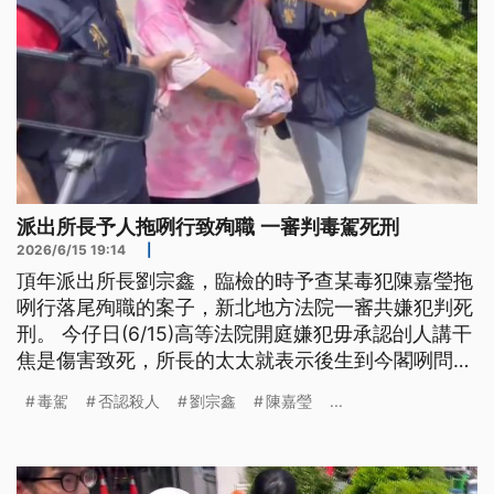
派出所長予人拖咧行致殉職 一審判毒駕死刑
2026/6/15 19:14
|
頂年派出所長劉宗鑫，臨檢的時予查某毒犯陳嘉瑩拖
咧行落尾殉職的案子，新北地方法院一審共嫌犯判死
刑。 今仔日(6/15)高等法院開庭嫌犯毋承認刣人講干
焦是傷害致死，所長的太太就表示後生到今閣咧問爸
爸去佗矣，家屬也認為法院愛還in公道。（新聞標
毒駕
否認殺人
劉宗鑫
陳嘉瑩
...
題、導言為台語文）