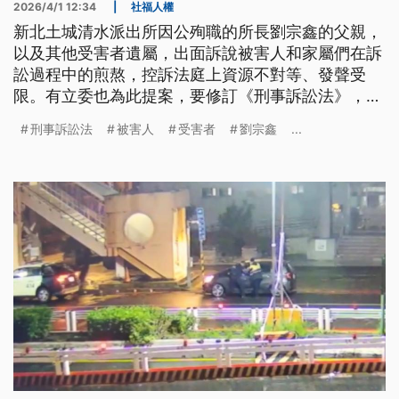
2026/4/1 12:34
|
社福人權
新北土城清水派出所因公殉職的所長劉宗鑫的父親，
以及其他受害者遺屬，出面訴說被害人和家屬們在訴
訟過程中的煎熬，控訴法庭上資源不對等、發聲受
限。有立委也為此提案，要修訂《刑事訴訟法》，強
化被害人訴訟參與權，希望讓被害家屬不再是司法程
刑事訴訟法
被害人
受害者
劉宗鑫
...
序中的局外人。