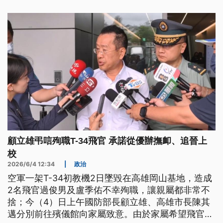
令人難過；老父親則請審判長為他們伸冤。
顧立雄弔唁殉職T-34飛官 承諾從優辦撫卹、追晉上
校
2026/6/4 12:34
|
政治
空軍一架T-34初教機2日墜毀在高雄岡山基地，造成
2名飛官過俊男及盧季佑不幸殉職，讓親屬都非常不
捨；今（4）日上午國防部長顧立雄、高雄市長陳其
邁分別前往殯儀館向家屬致意。由於家屬希望飛官能