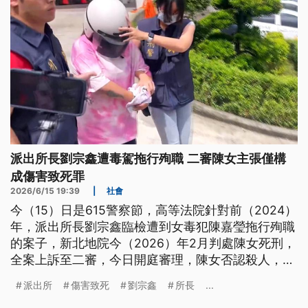
派出所長劉宗鑫遭毒駕拖行殉職 二審陳女主張僅構
成傷害致死罪
2026/6/15 19:39
|
社會
今（15）日是615警察節，高等法院針對前（2024）
年，派出所長劉宗鑫臨檢遭到女毒犯陳嘉瑩拖行殉職
的案子，新北地院今（2026）年2月判處陳女死刑，
全案上訴至二審，今日開庭審理，陳女否認殺人，主
張行為只構成傷害致死罪。劉宗鑫妻子也現身高院參
派出所
傷害致死
劉宗鑫
所長
...
與庭審，她傷心表示，孩子至今還一直問爸爸在哪？