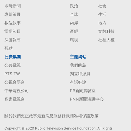
即時新聞
政治
社會
專題策展
全球
生活
數位敘事
兩岸
地方
當期節目
產經
文教科技
深度報導
環境
社福人權
觀點
公廣集團
主題網站
公共電視
我們的島
PTS TW
獨立特派員
公視台語台
有話好說
中華電視公司
P#新聞實驗室
客家電視台
PNN新聞議題中心
關於我們
更正啟事
最新消息
服務條款
隱私權保護政策
Copyright © 2020 Public Television Service Foundation. All Rights