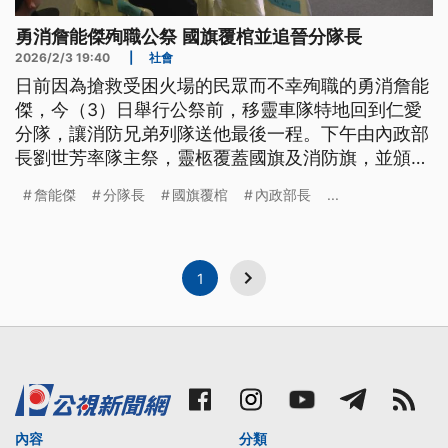
勇消詹能傑殉職公祭 國旗覆棺並追晉分隊長
2026/2/3 19:40
|
社會
日前因為搶救受困火場的民眾而不幸殉職的勇消詹能
傑，今（3）日舉行公祭前，移靈車隊特地回到仁愛
分隊，讓消防兄弟列隊送他最後一程。下午由內政部
長劉世芳率隊主祭，靈柩覆蓋國旗及消防旗，並頒發
褒揚令，追晉分隊長。
詹能傑
分隊長
國旗覆棺
內政部長
...
1
內容
分類