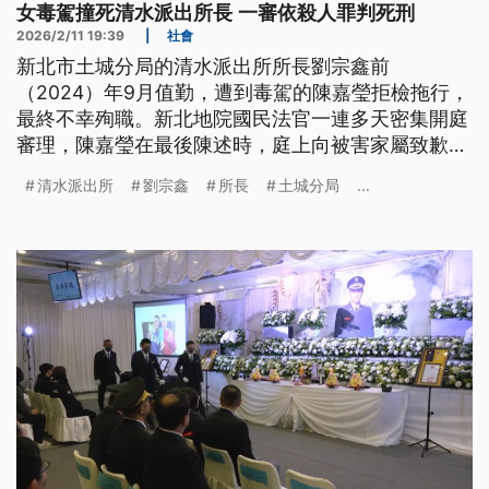
女毒駕撞死清水派出所長 一審依殺人罪判死刑
2026/2/11 19:39
|
社會
新北市土城分局的清水派出所所長劉宗鑫前
（2024）年9月值勤，遭到毒駕的陳嘉瑩拒檢拖行，
最終不幸殉職。新北地院國民法官一連多天密集開庭
審理，陳嘉瑩在最後陳述時，庭上向被害家屬致歉並
請求法官，提到她的小孩已經沒有爸爸，不能沒有媽
清水派出所
劉宗鑫
所長
土城分局
...
媽。她的辯護律師則主張，被告仍有教化可能。不
過，這些言論都讓劉宗鑫的家屬無法接受，當庭下
跪，請求判死，案經國民法官共同審理評議，一審依
殺人罪判處死刑，全案可上訴。