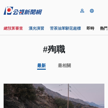
總預算審查
漢光演習
苦茶油苯駢芘超標
即時
熱門
#殉職
最新
最相關