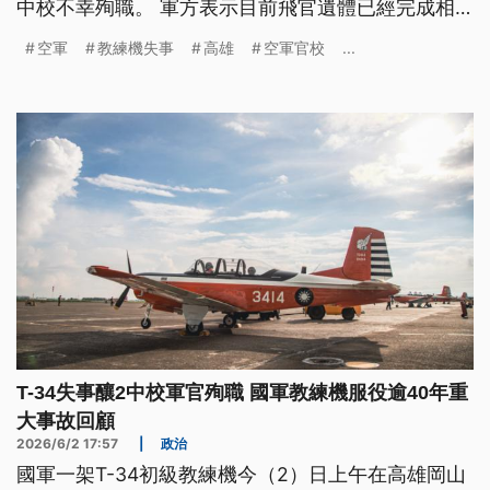
中校不幸殉職。 軍方表示目前飛官遺體已經完成相
驗送去殯儀館，因為T-34教練機無烏盒仔，規个訓練
空軍
教練機失事
高雄
空軍官校
...
過程嘛攏無異狀抑是共基地喝救命，詳細的失事原因
閣需要等待進一步的調查。（新聞標題、導言為台語
文）
T-34失事釀2中校軍官殉職 國軍教練機服役逾40年重
大事故回顧
2026/6/2 17:57
|
政治
國軍一架T-34初級教練機今（2）日上午在高雄岡山