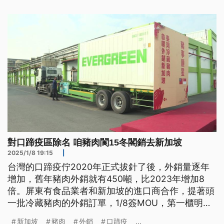
坡市場。
對口蹄疫區除名 咱豬肉閬15冬閣銷去新加坡
2025/1/8 19:15
|
台灣的口蹄疫佇2020年正式拔針了後，外銷量逐年
增加，舊年豬肉外銷就有450噸，比2023年增加8
倍。屏東有食品業者和新加坡的進口商合作，提著頭
一批冷藏豬肉的外銷訂單，1/8簽MOU，第一櫃明仔
載就到新加坡，這也是台灣的生豬肉閬15年閣再轉到
新加坡
豬肉
外銷
口蹄疫
...