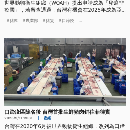
世界動物衛生組織（WOAH）提出申請成為「豬瘟非
疫國」，若審查通過，台灣有機會在2025年成為亞
洲唯一「3大豬病非疫區」的國家。
豬瘟
農業部
豬隻
口蹄疫
...
口蹄疫區除名後 台灣首批生鮮豬肉銷往菲律賓
2023/9/11 19:31
|
產經
台灣在2020年6月被世界動物衛生組織，改列為口蹄