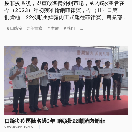
疫非疫區後，即重啟準備外銷市場，國內6家業者在
今（2023）年初獲准輸銷菲律賓，今（11）日第一
批貨櫃，22公噸生鮮豬肉正式運往菲律賓。農業部表
示，下一階段目標，是要向世界動物衛生組織
口蹄疫
菲律賓
生鮮
豬肉
...
（WOAH）提出申請，爭取認可為豬瘟非疫國。
口蹄疫疫區除名過3年 咱頭批22噸豬肉銷菲
2023/9/11 19:15
|