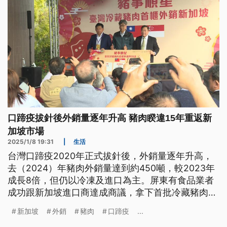
口蹄疫拔針後外銷量逐年升高 豬肉睽違15年重返新
加坡市場
2025/1/8 19:31
|
生活
台灣口蹄疫2020年正式拔針後，外銷量逐年升高，
去（2024）年豬肉外銷量達到約450噸，較2023年
成長8倍，但仍以冷凍及進口為主。屏東有食品業者
成功跟新加坡進口商達成商議，拿下首批冷藏豬肉外
銷訂單，今日簽署合作備忘錄，第一櫃明（9）日就
新加坡
外銷
豬肉
口蹄疫
...
抵達新加坡，這也是台灣生鮮豬肉睽違15年重返新加