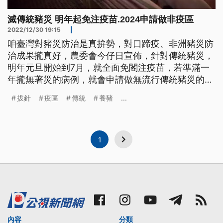
滅傳統豬災 明年起免注疫苗.2024申請做非疫區
2022/12/30 19:15
|
咱臺灣對豬災防治是真拚勢，對口蹄疫、非洲豬災防
治成果攏真好，農委會今仔日宣佈，針對傳統豬災，
明年元旦開始到7月，就全面免閣注疫苗，若準滿一
年攏無著災的病例，就會申請做無流行傳統豬災的區
域。
拔針
疫區
傳統
養豬
...
1
內容
分類