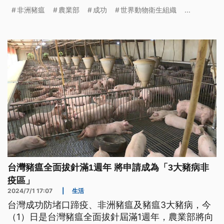
瘟非疫國，期望成為亞洲少數清除3大豬病的國家。
非洲豬瘟
農業部
成功
世界動物衛生組織
...
台灣豬瘟全面拔針滿1週年 將申請成為「3大豬病非
疫區」
2024/7/1 17:07
|
生活
台灣成功防堵口蹄疫、非洲豬瘟及豬瘟3大豬病，今
（1）日是台灣豬瘟全面拔針屆滿1週年，農業部將向