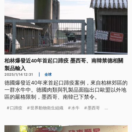
柏林爆發近40年首起口蹄疫 墨西哥、南韓禁德相關
製品輸入
2025/1/14 12:31
|
全球
德國爆發近40年來首起口蹄疫案例，來自柏林郊區的
一群水牛中。德國肉類與乳製品面臨出口歐盟以外地
區的嚴格限制，墨西哥、南韓已下禁令。
口蹄疫
世界動物衛生組織
水牛
墨西哥
...