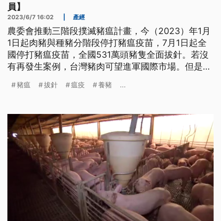
員】
2023/6/7 16:02
|
產經
農委會推動三階段撲滅豬瘟計畫，今（2023）年1月
1日起肉豬與種豬分階段停打豬瘟疫苗，7月1日起全
國停打豬瘟疫苗，全國531萬頭豬隻全面拔針。若沒
有再發生案例，台灣豬肉可望進軍國際市場。但是拔
針之後，才是風險的開始，台灣養豬產業能不能成功
豬瘟
拔針
瘟疫
養豬
...
升級，這一次相當關鍵。