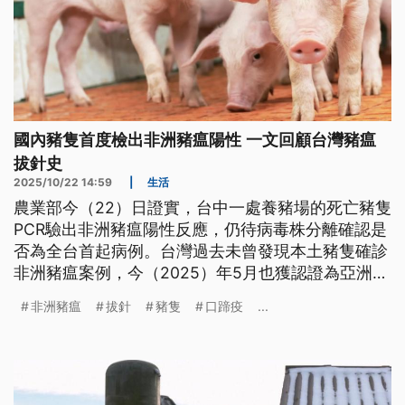
國內豬隻首度檢出非洲豬瘟陽性 一文回顧台灣豬瘟
拔針史
2025/10/22 14:59
|
生活
農業部今（22）日證實，台中一處養豬場的死亡豬隻
PCR驗出非洲豬瘟陽性反應，仍待病毒株分離確認是
否為全台首起病例。台灣過去未曾發現本土豬隻確診
非洲豬瘟案例，今（2025）年5月也獲認證為亞洲唯
一3大豬病非疫國，並可出口豬肉。豬隻防疫是否就
非洲豬瘟
拔針
豬隻
口蹄疫
...
此出現破口？台灣在豬瘟拔針之前，又經歷了多少奮
鬥？