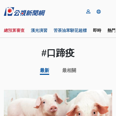
總預算審查
漢光演習
苦茶油苯駢芘超標
即時
熱門
#口蹄疫
最新
最相關