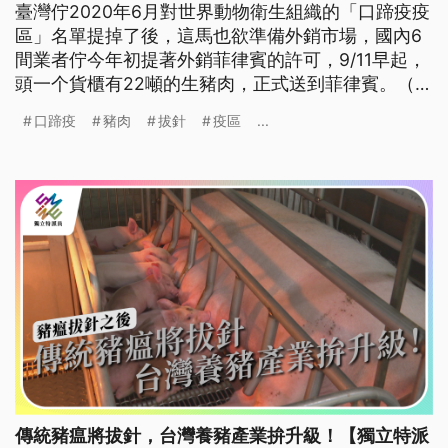
臺灣佇2020年6月對世界動物衛生組織的「口蹄疫疫
區」名單提掉了後，這馬也欲準備外銷市場，國內6
間業者佇今年初提著外銷菲律賓的許可，9/11早起，
頭一个貨櫃有22噸的生豬肉，正式送到菲律賓。（這
條新聞標題、前言是臺語文。）
口蹄疫
豬肉
拔針
疫區
...
傳統豬瘟將拔針，台灣養豬產業拚升級！【獨立特派