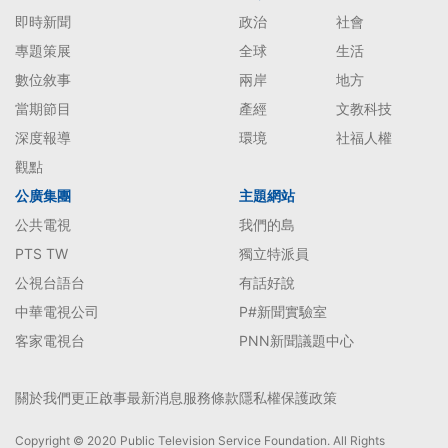
即時新聞
政治
社會
專題策展
全球
生活
數位敘事
兩岸
地方
當期節目
產經
文教科技
深度報導
環境
社福人權
觀點
公廣集團
主題網站
公共電視
我們的島
PTS TW
獨立特派員
公視台語台
有話好說
中華電視公司
P#新聞實驗室
客家電視台
PNN新聞議題中心
關於我們
更正啟事
最新消息
服務條款
隱私權保護政策
Copyright © 2020 Public Television Service Foundation. All Rights