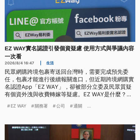
EZ WAY實名認證引發個資疑慮 使用方式與爭議內容
一次看
2026/8/4 16:47
|
生活
民眾網購跨境包裹寄送回台灣時，需要完成預先委
任，包裹才能進行後續報關進口，但近期跨境網購實
名認證App「EZ WAY」，卻被部分立委及民眾質疑
有個資外洩與收費轉嫁等疑慮。EZ WAY是什麼？當
初為何會推出該服務？開發該APP的關貿公司背景為
EZ WAY
關務署
公司
通關
...
何？