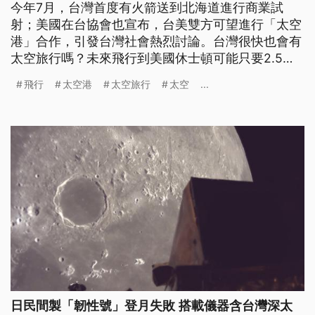
今年7月，台灣首度有火箭送到北海道進行商業試
射；美國在台協會也宣布，台美雙方可望進行「太空
港」合作，引發台灣社會熱烈討論。台灣很快也會有
太空旅行嗎？未來飛行到美國休士頓可能只要2.5小
時？
飛行
太空港
太空旅行
太空
...
日民間製「韌性號」登月失敗 搭載儀器含台灣深太