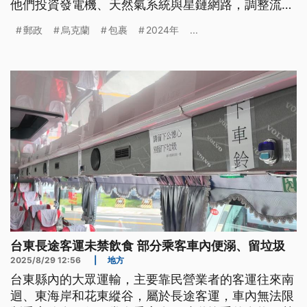
他們投資發電機、天然氣系統與星鏈網路，調整流程
讓運作更有彈性。2024年包裹量衝上4.8億件、年增
郵政
烏克蘭
包裹
2024年
...
16%，都創下新高，但戰火也讓新郵政公司付出沉重
代價，他們已經失去249名員工，也要承擔設備與包
裹損失的賠償。
台東長途客運未禁飲食 部分乘客車內便溺、留垃圾
2025/8/29 12:56
|
地方
台東縣內的大眾運輸，主要靠民營業者的客運往來南
迴、東海岸和花東縱谷，屬於長途客運，車內無法限