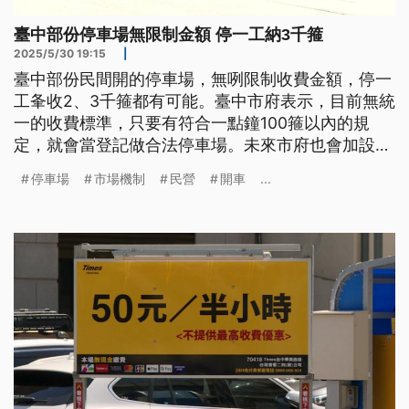
臺中部份停車場無限制金額 停一工納3千箍
2025/5/30 19:15
|
臺中部份民間開的停車場，無咧限制收費金額，停一
工夆收2、3千箍都有可能。臺中市府表示，目前無統
一的收費標準，只要有符合一點鐘100箍以內的規
定，就會當登記做合法停車場。未來市府也會加設寡
公有停車場，以市場機制共價數壓落來。（新聞標
停車場
市場機制
民營
開車
...
題、導言為台語文）