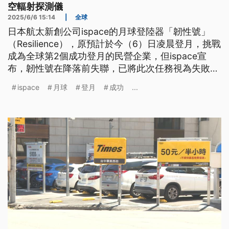
空輻射探測儀
2025/6/6 15:14
|
全球
日本航太新創公司ispace的月球登陸器「韌性號」
（Resilience），原預計於今（6）日凌晨登月，挑戰
成為全球第2個成功登月的民營企業，但ispace宣
布，韌性號在降落前失聯，已將此次任務視為失敗，
初判原因可能是著陸前減速不足。韌性號上搭載不同
ispace
月球
登月
成功
...
航太單位的機器，包含台灣首個自製登月科學酬載
「深太空輻射探測儀」。