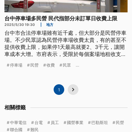
台中停車場多民營 民代指部分未訂單日收費上限
2025/5/30 19:30
|
地方
台中市合法停車場雖有近千處，但大部分是民營停車
場。不少民眾認為民營停車場收費太貴，有的甚至不
提供收費上限，如果停1天最高就要2、3千元，讓開
車成本大增。市府表示，受限於每個案場地租收支不
同，依法只要提供收費費率就可合法登記，也會增設
停車場
民營
收費
民眾
...
公有停車場，以市場機制壓低價格。
1
相關標籤
中華電信
台電
員工
國營事業
巴勒斯坦
民營
聯合國
難民