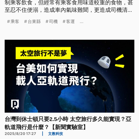
制乘客飲食，但經常有乘客食用味道較重的食物，甚
至忍不住便溺，造成車內氣味難聞，更造成司機清潔
車廂困擾。有司機就在車內四處張貼標語，請乘客保
乘客
台東縣
司機
客運
...
持公德心，呼籲乘客有任何生理需求，可以和司機溝
通。
台灣到休士頓只要2.5小時 太空旅行多久能實現？亞
軌道飛行是什麼？【新聞實驗室】
2025/8/20 17:27
|
文教科技