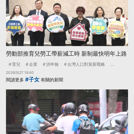
勞動部推育兒勞工帶薪減工時 新制最快明年上路
育兒
企業
洪申翰
台灣人口對策新戰略
...
2026/5/27 19:40
#子女
閱讀更多
有關的新聞