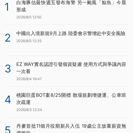
白海豚估最快週五發布海警 另一颱風「鯨魚」今晨
1
形成
2026/8/5 12:50
中國出入境新規9月上路 陸委會示警增赴中安全風險
2
2026/8/5 12:35
EZ WAY實名認證引發個資疑慮 使用方式與爭議內容
3
一次看
2026/8/4 16:47
桃園巨蛋BOT案8/25開標 散場規劃增捷運、公車班
4
次疏運
2026/8/3 12:34
丹麥首批11個月役期新兵入伍 19歲公主放棄薪資無
5