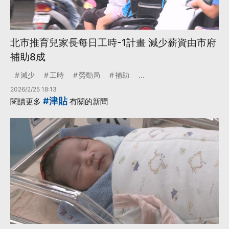
北市推育兒家長每日工時-1計畫 減少薪資由市府
補助8成
減少
工時
勞動局
補助
...
2026/2/25 18:13
#津貼
閱讀更多
有關的新聞