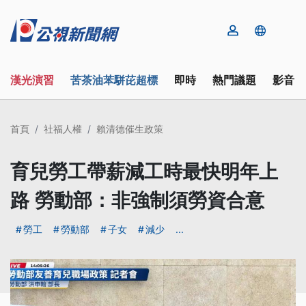
漢光演習
苦茶油苯駢芘超標
即時
熱門議題
影音
首頁
社福人權
賴清德催生政策
育兒勞工帶薪減工時最快明年上
路 勞動部：非強制須勞資合意
勞工
勞動部
子女
減少
...