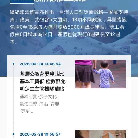
總統賴清德宣布推出「台灣人口對策新戰略—家庭支持
篇」政策，共包含5大面向、18項不同政策，具體措施
包括0至18歲每人每月發放5000元成長津貼、勞工婚
假由8日增加為14日，產假也從現行8週延長至12週
等。
2026-06-24 13:46:54
基層公教育嬰津貼比
基本工資低 銓敘部允
明定由主管機關補貼
·
·
基本工資
少子女化
·
·
·
最低工資
津貼
育嬰
更多...
2026-05-28 19:58:57