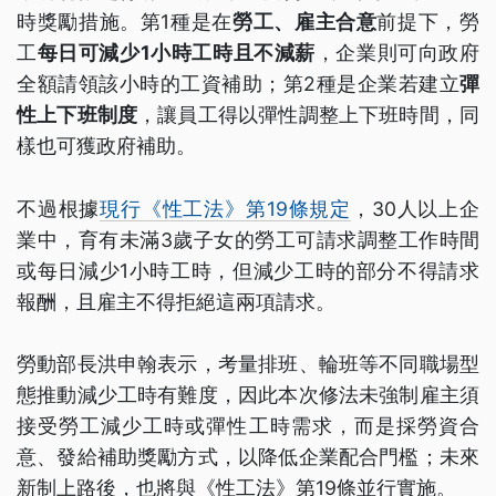
時獎勵措施。第1種是在
勞工、雇主合意
前提下，勞
工
每日可減少1小時工時且不減薪
，企業則可向政府
全額請領該小時的工資補助；第2種是企業若建立
彈
性上下班制度
，讓員工得以彈性調整上下班時間，同
樣也可獲政府補助。
不過根據
現行《性工法》第19條規定
，30人以上企
業中，育有未滿3歲子女的勞工可請求調整工作時間
或每日減少1小時工時，但減少工時的部分不得請求
報酬，且雇主不得拒絕這兩項請求。
勞動部長洪申翰表示，考量排班、輪班等不同職場型
態推動減少工時有難度，因此本次修法未強制雇主須
接受勞工減少工時或彈性工時需求，而是採勞資合
意、發給補助獎勵方式，以降低企業配合門檻；未來
新制上路後，也將與《性工法》第19條並行實施。