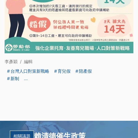
李彥穎
/
編輯
台灣人口對策新戰略
育兒假
陪產假
新制
...
賴清德催生政策
相關議題