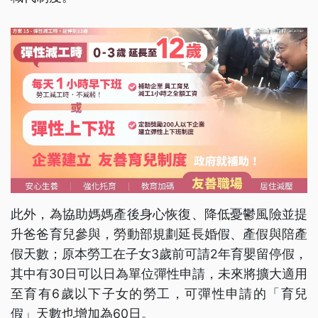
此外，為協助媽媽產後身心恢復、降低憂鬱風險並提
升爸爸育兒參與，勞動部規劃延長婚假、產假與陪產
假天數；原本勞工在子女3歲前可請2年育嬰留停假，
其中有30日可以日為單位彈性申請，未來將擴大適用
至育有6歲以下子女的勞工，可彈性申請的「育兒
假」天數也增加為60日。