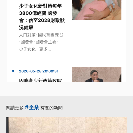
少子女化新對策每年
3800億經費 國發
會：估至2028財政狀
況健康
·
人口對策
國民黨團總召
·
·
·
國發會
國發會主委
·
少子女化
更多...
2026-05-28 20:00:31
因應育兒新政策政院
通過修法 就業保險與
勞保脫鉤處理
·
·
·
保險
勞保
勞動部
投保
#企業
閱讀更多
有關的新聞
·
·
育兒
更多...