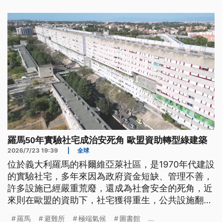
型。
羅馬50年實驗社宅成治安死角 歐盟資助轉型綠建築
2026/7/23 19:39
|
全球
位於義大利羅馬的科爾維亞萊社區，是1970年代建設
的實驗社宅，多年來因為政府資金短缺、管理不善，
許多設施已經嚴重荒廢，還成為社會安全的死角，近
來則在歐盟的資助下，社宅獲得重生，公共設施翻
新，並且轉型為「生物氣候避難所」，為當地居民注
羅馬
避難所
極端氣候
圖書館
...