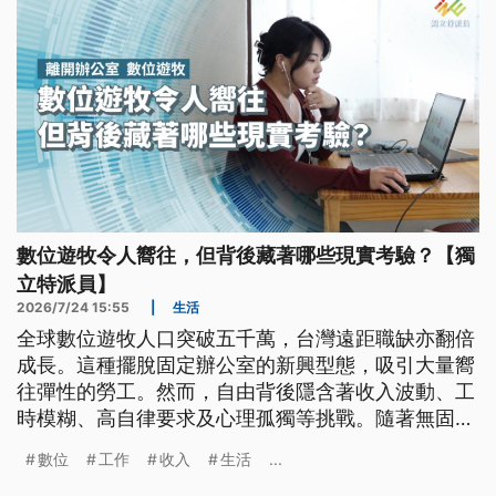
數位遊牧令人嚮往，但背後藏著哪些現實考驗？【獨
立特派員】
2026/7/24 15:55
|
生活
全球數位遊牧人口突破五千萬，台灣遠距職缺亦翻倍
成長。這種擺脫固定辦公室的新興型態，吸引大量嚮
往彈性的勞工。然而，自由背後隱含著收入波動、工
時模糊、高自律要求及心理孤獨等挑戰。隨著無固定
雇主工作者增加，現行法規與攬才簽證定位面臨考
數位
工作
收入
生活
...
驗，社會亟需建立相應支持體系，以因應職場結構轉