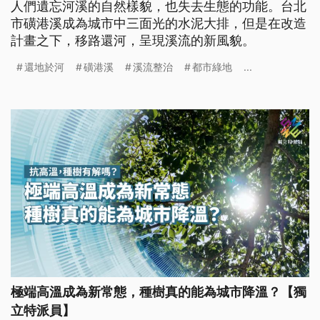
人們遺忘河溪的自然樣貌，也失去生態的功能。台北
市磺港溪成為城市中三面光的水泥大排，但是在改造
計畫之下，移路還河，呈現溪流的新風貌。
還地於河
磺港溪
溪流整治
都市綠地
...
極端高溫成為新常態，種樹真的能為城市降溫？【獨
立特派員】