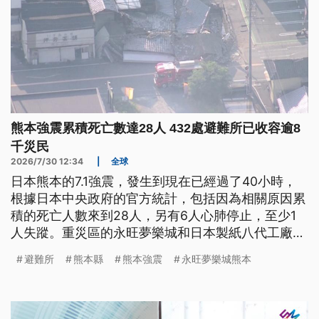
熊本強震累積死亡數達28人 432處避難所已收容逾8
千災民
2026/7/30 12:34
|
全球
日本熊本的7.1強震，發生到現在已經過了40小時，
根據日本中央政府的官方統計，包括因為相關原因累
積的死亡人數來到28人，另有6人心肺停止，至少1
人失蹤。重災區的永旺夢樂城和日本製紙八代工廠，
經過兩晚的搜救，陸續找到生還者與罹難者遺體。震
避難所
熊本縣
熊本強震
永旺夢樂城熊本
度達到最高7級的宇城市和冰川町也傳出有民眾死
傷。預計隨著救災行動發展，死傷人數可能還會持續
攀升。