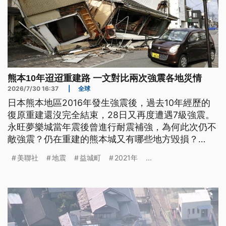
熊本10年迢迢重建路 一文對比兩次強震各地災情
2026/7/30 16:37
|
全球
日本熊本地區2016年發生強震後，過去10年經歷的
復原重建還沒完全結束，28日又再度遭遇7級強震。
永旺夢樂城當年震後曾進行耐震補強，為何此次仍不
敵強震？仍在重建的熊本城又有哪些地方毀損？
2016年即是重災區的宇城市、益城町，這次災情如
美聯社
地震
益城町
2021年
...
何？