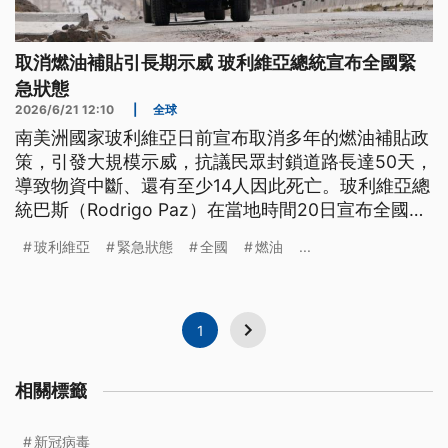
取消燃油補貼引長期示威 玻利維亞總統宣布全國緊
急狀態
2026/6/21 12:10
|
全球
南美洲國家玻利維亞日前宣布取消多年的燃油補貼政
策，引發大規模示威，抗議民眾封鎖道路長達50天，
導致物資中斷、還有至少14人因此死亡。玻利維亞總
統巴斯（Rodrigo Paz）在當地時間20日宣布全國進
入緊急狀態，並動員軍警鎮壓、清除道路路障。
玻利維亞
緊急狀態
全國
燃油
...
1
相關標籤
新冠病毒