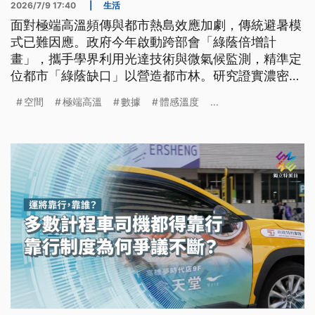
2026/7/9 17:40
|
生活
面對極端高溫頻傳與都市熱島效應加劇，傳統避暑模
式已難因應。政府今年啟動跨部會「綠蔭倍增計
畫」，攜手學界利用光達技術與微氣候監測，精準定
位都市「綠蔭缺口」以營造都市林。研究證實濃密樹
蔭能有效調降體感溫度達2至8度，同時結合智慧科技
空間
極端高溫
數據
體感溫度
...
防範路樹倒伏風險。透過科學化種樹、數位模擬與永
續養護，始能建構具抗熱韌性的永續城市。