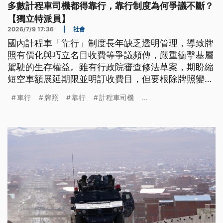
多數計程車司機都得靠行，靠行制度為何爭議不斷？
【獨立特派員】
2026/7/9 17:36
|
社會
國內計程車「靠行」制度長年缺乏透明管理，導致牌
照有價化與巧立名目收費等爭議頻傳，嚴重衝擊基層
駕駛的生存權益。雖有行政院審查修法草案，期盼縮
短空車額展延期限並明訂收費目，但要根除牌照變相
買賣、改善產業勞動環境，仍需通盤檢討二十餘年未
車行
牌照
靠行
計程車司機
...
更動的縣市特許車額管制，透過組織化管理落實資訊
透明，才能消解車行與司機間的對立，重建良性的共
利生態。