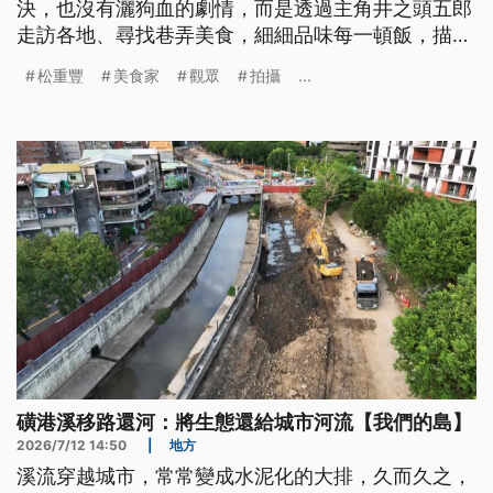
決，也沒有灑狗血的劇情，而是透過主角井之頭五郎
走訪各地、尋找巷弄美食，細細品味每一頓飯，描繪
最真實的日常生活。對五郎來說，每一餐不只是填飽
松重豐
美食家
觀眾
拍攝
...
肚子，更是撫慰奔波一日的身心，也讓無數在城市努
力打拚的觀眾，看見自己的生活縮影。《孤獨的美食
家》播出多年，不僅紅遍日本，更風靡亞洲，累積數
百萬粉絲，成為最具代表性的經典美食劇之一。
磺港溪移路還河：將生態還給城市河流【我們的島】
2026/7/12 14:50
|
地方
溪流穿越城市，常常變成水泥化的大排，久而久之，