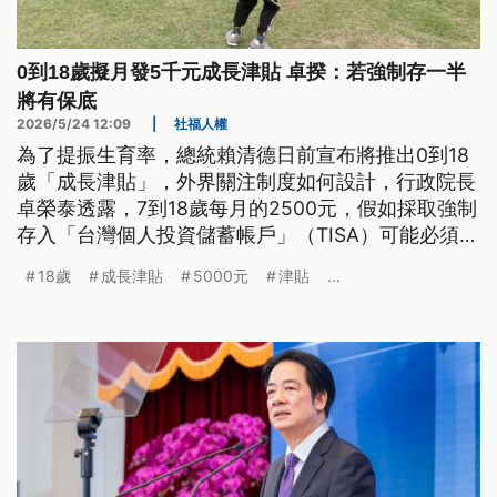
0到18歲擬月發5千元成長津貼 卓揆：若強制存一半
將有保底
2026/5/24 12:09
|
社福人權
為了提振生育率，總統賴清德日前宣布將推出0到18
歲「成長津貼」，外界關注制度如何設計，行政院長
卓榮泰透露，7到18歲每月的2500元，假如採取強制
存入「台灣個人投資儲蓄帳戶」（TISA）可能必須修
法；政府將有相關的保底設計，不過實際詢問家長則
18歲
成長津貼
5000元
津貼
...
看法不一。