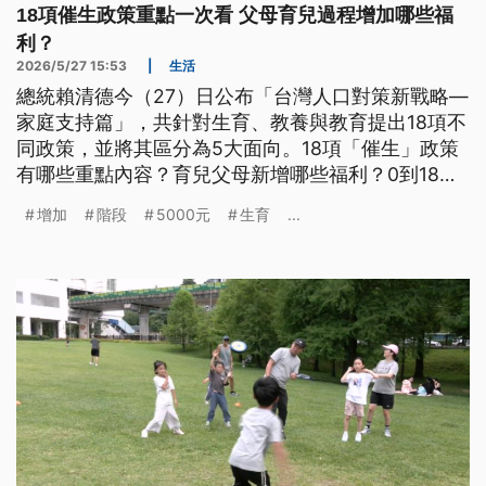
18項催生政策重點一次看 父母育兒過程增加哪些福
利？
2026/5/27 15:53
|
生活
總統賴清德今（27）日公布「台灣人口對策新戰略—
家庭支持篇」，共針對生育、教養與教育提出18項不
同政策，並將其區分為5大面向。18項「催生」政策
有哪些重點內容？育兒父母新增哪些福利？0到18歲
成長津貼會怎麼發？
增加
階段
5000元
生育
...