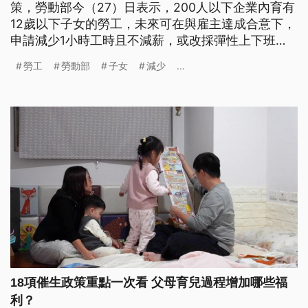
策，勞動部今（27）日表示，200人以下企業內育有
12歲以下子女的勞工，未來可在與雇主達成合意下，
申請減少1小時工時且不減薪，或改採彈性上下班
制。為鼓勵企業配合新制，勞動部也將提供職代津貼
勞工
勞動部
子女
減少
...
等補助，預估最快明（2027）年元旦上路。
18項催生政策重點一次看 父母育兒過程增加哪些福
利？