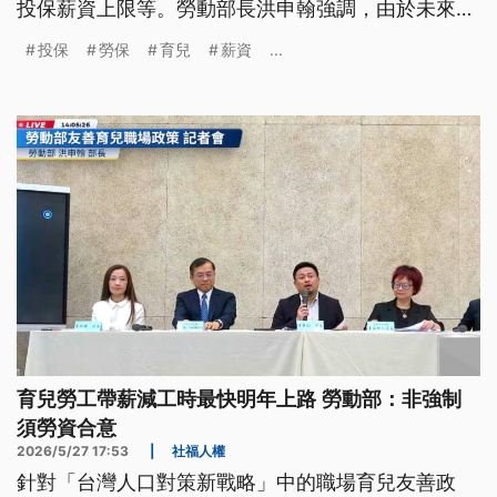
投保薪資上限等。勞動部長洪申翰強調，由於未來育
嬰留職停的薪津貼，最高希望達到4萬元以上，就保
投保
勞保
育兒
薪資
...
的投保薪資上限，有望調整到5萬元以上。
育兒勞工帶薪減工時最快明年上路 勞動部：非強制
須勞資合意
2026/5/27 17:53
|
社福人權
針對「台灣人口對策新戰略」中的職場育兒友善政