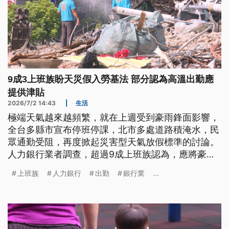
9成3上班族盼天災假入勞基法 部分認為高溫出勤應
提供津貼
2026/7/2 14:43
|
生活
極端天氣越來越頻繁，就在上週受到豪雨鋒面影響，
全台多縣市宣布停班停課，北市多處道路積淹水，民
眾通勤受阻，再度掀起災害型天氣放假標準的討論。
人力銀行業者調查，超過9成上班族認為，應將豪雨
假、高溫假都納入《勞基法》來保障。另外，今
上班族
人力銀行
出勤
銀行業
...
（2026）年第9號颱風巴威已在今（2）日上午生
成，預估有機會發展為強颱，並可能在下週接近台灣
東方海面。