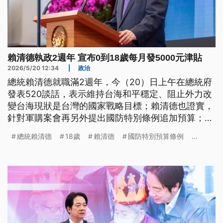
賴清德執政2週年 宣布0到18歲每月發5000元津貼
2026/5/20 12:34
|
政治
總統賴清德就職滿2週年，今（20）日上午在總統府
發表520談話，表示維持台海和平穩定、阻止外力改
變台海現狀是台灣的國家戰略目標；賴清德也證實，
針對軍購案會再另外提出國防特別條例追加預算；並
宣布0至18歲每月津貼5000元，存青年第一桶金。媒
總統賴清德
18歲
賴清德
國防特別預算條例
...
體關切，美國總統川普（Donald Trump）稱想與治
理台灣的人對話一事，賴清德表示，若有機會，他會
說出台灣社會的心聲，強調台海和平穩定、並希望對
台軍購持續。