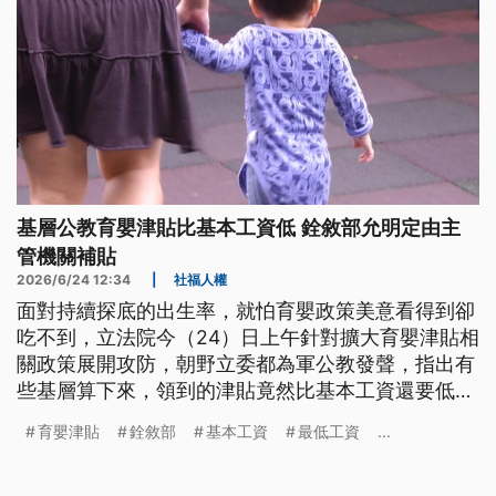
基層公教育嬰津貼比基本工資低 銓敘部允明定由主
管機關補貼
2026/6/24 12:34
|
社福人權
面對持續探底的出生率，就怕育嬰政策美意看得到卻
吃不到，立法院今（24）日上午針對擴大育嬰津貼相
關政策展開攻防，朝野立委都為軍公教發聲，指出有
些基層算下來，領到的津貼竟然比基本工資還要低，
對此銓敘部表示未來將明文規定，由政府主管機關編
育嬰津貼
銓敘部
基本工資
最低工資
...
預算來補差額。