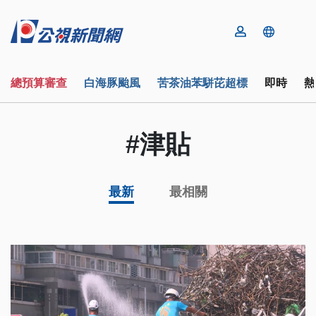
總預算審查
白海豚颱風
苦茶油苯駢芘超標
即時
熱
#津貼
最新
最相關