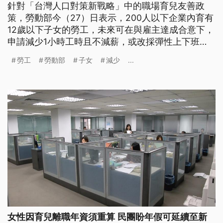
針對「台灣人口對策新戰略」中的職場育兒友善政
策，勞動部今（27）日表示，200人以下企業內育有
12歲以下子女的勞工，未來可在與雇主達成合意下，
申請減少1小時工時且不減薪，或改採彈性上下班
制。為鼓勵企業配合新制，勞動部也將提供職代津貼
勞工
勞動部
子女
減少
...
等補助，預估最快明（2027）年元旦上路。
女性因育兒離職年資須重算 民團盼年假可延續至新