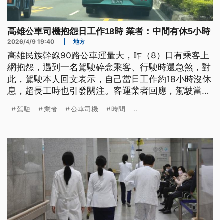
高雄公車司機抱怨日工作18時 業者：中間有休5小時
2026/4/9 19:40
|
地方
高雄民族幹線90路公車運量大，昨（8）日有乘客上
網抱怨，遇到一名駕駛碎念乘客、行駛時還急煞，對
此，駕駛本人回文表示，自己當日工作約18小時沒休
息，超長工時也引發關注。客運業者回應，駕駛當日
是排到中間有休息約5小時的中退班表，實際工時並
駕駛
業者
公車司機
時間
...
沒有這麼長，高市府將介入了解，是否違反《勞基
法》。