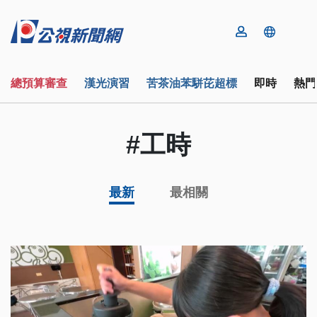
總預算審查
漢光演習
苦茶油苯駢芘超標
即時
熱門
#工時
最新
最相關