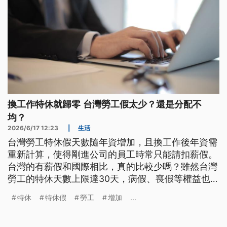
換工作特休就歸零 台灣勞工假太少？還是分配不
均？
2026/6/17 12:23
|
生活
台灣勞工特休假天數隨年資增加，且換工作後年資需
重新計算，使得剛進公司的員工時常只能請扣薪假。
台灣的有薪假和國際相比，真的比較少嗎？雖然台灣
勞工的特休天數上限達30天，病假、喪假等權益也優
於日韓，但勞工在同一公司平均年資卻僅6.5年，導
特休
特休假
勞工
增加
...
致特休可能「看得到，吃不到」。