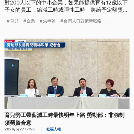
對200人以下的中小企業，如果能提供育有12歲以下
子女的員工，縮減工時或彈性工時，將給予定額獎
勵。另外，由於規劃延長了婚假、產假、陪產假的天
育兒
企業
洪申翰
台灣人口對策新戰略
...
數，勞動部也提出「職務代理人津貼」，不分企業規
模，每名職代員工每天補助800元。
育兒勞工帶薪減工時最快明年上路 勞動部：非強制
須勞資合意
2026/5/27 17:53
|
社福人權