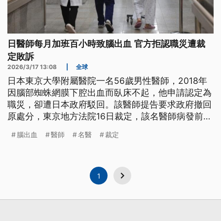
日醫師每月加班百小時致腦出血 官方拒認職災遭裁
定敗訴
2026/3/17 13:08
|
全球
日本東京大學附屬醫院一名56歲男性醫師，2018年
因腦部蜘蛛網膜下腔出血而臥床不起，他申請認定為
職災，卻遭日本政府駁回。該醫師提告要求政府撤回
原處分，東京地方法院16日裁定，該名醫師病發前半
年平均每月加班達107小時，因工時過長才導致患
腦出血
醫師
名醫
裁定
病，判決職災成立。
1