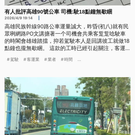
有人批評高雄90號公車 司機:駛18點鐘無歇睏
2026/4/9 19:14
|
高雄民族幹線90路公車運量誠大，昨昏(初八)就有民
眾咧網路PO文講搪著一个司機會共乘客踅踅唸駛車
的時閣會雄雄踏擋，抑若駕駛本人是回講彼工就做18
點鐘也攏無歇睏。 這款的工時已經引起關注，客運
業者解釋講，駕駛當工中央有歇5點鐘，毋是伊所講
駕駛
客運業
業者
時間
...
的遐長，抑若這部分，市政府欲介入調查。（新聞標
題、導言為台語文）