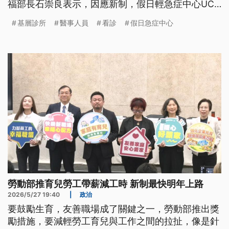
福部長石崇良表示，因應新制，假日輕急症中心UCC
將討論轉型，研議未來不限六都，在診所或開診率偏
基層診所
醫事人員
看診
假日急症中心
低時就考慮設置UCC支援。
勞動部推育兒勞工帶薪減工時 新制最快明年上路
2026/5/27 19:40
|
政治
要鼓勵生育，友善職場成了關鍵之一，勞動部推出獎
勵措施，要減輕勞工育兒與工作之間的拉扯，像是針