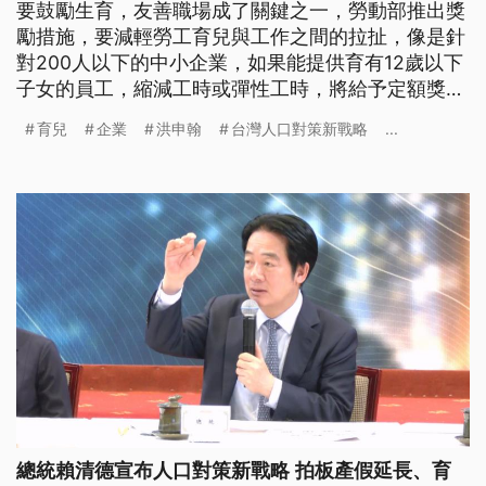
要鼓勵生育，友善職場成了關鍵之一，勞動部推出獎
勵措施，要減輕勞工育兒與工作之間的拉扯，像是針
對200人以下的中小企業，如果能提供育有12歲以下
子女的員工，縮減工時或彈性工時，將給予定額獎
勵。另外，由於規劃延長了婚假、產假、陪產假的天
育兒
企業
洪申翰
台灣人口對策新戰略
...
數，勞動部也提出「職務代理人津貼」，不分企業規
模，每名職代員工每天補助800元。
總統賴清德宣布人口對策新戰略 拍板產假延長、育