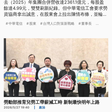
去（2025）年集團合併營收達2361.1億元，每股盈
餘達4.99元，雙雙刷新紀錄。但中華電信工會要求勞
資協商拿出誠意，在股東會上拉出陳情布條，並輪番
登記發言表達訴求。
中華電信
股東
台灣人口對策新戰略
董事長
...
勞動部推育兒勞工帶薪減工時 新制最快明年上路
2026/5/27 19:40
|
政治