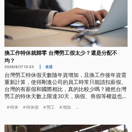
換工作特休就歸零 台灣勞工假太少？還是分配不
均？
2026/6/17 12:23
|
生活
台灣勞工特休假天數隨年資增加，且換工作後年資需
重新計算，使得剛進公司的員工時常只能請扣薪假。
台灣的有薪假和國際相比，真的比較少嗎？雖然台灣
勞工的特休天數上限達30天，病假、喪假等權益也優
於日韓，但勞工在同一公司平均年資卻僅6.5年，導
特休
特休假
勞工
增加
...
致特休可能「看得到，吃不到」。