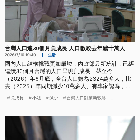
台灣人口連30個月負成長 人口數較去年減十萬人
2026/7/10 19:40
|
生活
國內人口結構挑戰更加嚴峻，內政部最新統計，已經
連續30個月台灣的人口呈現負成長，截至今
（2026）年6月底，全台人口數為2324萬多人，比
去（2025）年同期減少10萬多人。有專家認為，想
解決少子女化不能只從錢下手，還要考量「時間貧
負成長
小姐
減少
台灣人口對策新戰略
...
窮」以及「住房壓力」等問題，呼籲社會應共同營造
友善育兒環境。