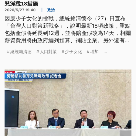
兒減稅18措施
2026/5/27 19:40
|
政治
因應少子女化的挑戰，總統賴清德今（27）日宣布
「台灣人口對策新戰略」，說明最新18項政策，重點
包括產假將延長到12週，並將陪產假改為14天，相關
薪資費用將由政府編列預算、補貼企業。另外還有育
兒彈性上下班或減工時，從0到3歲延長到12歲，勞
總統賴清德
人口對策
少子女化
增加
...
工每天可減少1小時工時、而且不減薪。而在成長津
貼的部分，0到18歲每人每月5千元，0到6歲全額直
接領，6到18歲則由國家撥付預存一半來投資，由政
府承擔風險，保底定存利率。行政院也會成立「人口
對策新戰略執行小組」，由院長卓榮泰督軍。