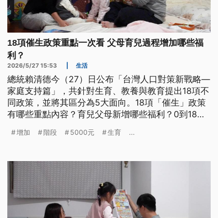
18項催生政策重點一次看 父母育兒過程增加哪些福
利？
2026/5/27 15:53
|
生活
總統賴清德今（27）日公布「台灣人口對策新戰略—
家庭支持篇」，共針對生育、教養與教育提出18項不
同政策，並將其區分為5大面向。18項「催生」政策
有哪些重點內容？育兒父母新增哪些福利？0到18歲
成長津貼會怎麼發？
增加
階段
5000元
生育
...