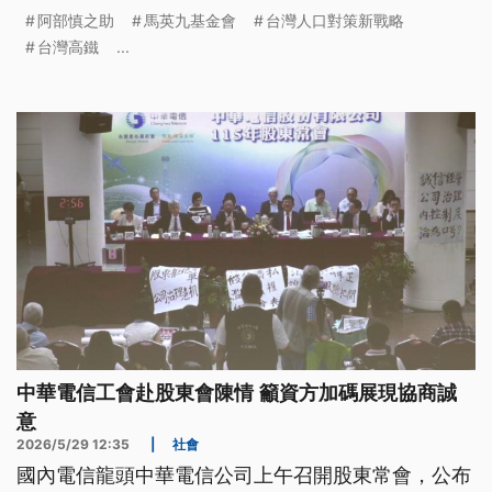
家暴請辭。
阿部慎之助
馬英九基金會
台灣人口對策新戰略
台灣高鐵
...
中華電信工會赴股東會陳情 籲資方加碼展現協商誠
意
2026/5/29 12:35
|
社會
國內電信龍頭中華電信公司上午召開股東常會，公布