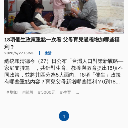
18項催生政策重點一次看 父母育兒過程增加哪些福
利？
2026/5/27 15:53
|
生活
總統賴清德今（27）日公布「台灣人口對策新戰略—
家庭支持篇」，共針對生育、教養與教育提出18項不
同政策，並將其區分為5大面向。18項「催生」政策
有哪些重點內容？育兒父母新增哪些福利？0到18歲
成長津貼會怎麼發？
增加
階段
5000元
生育
...
1