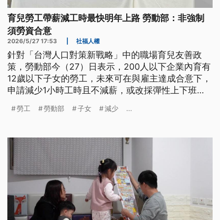
育兒勞工帶薪減工時最快明年上路 勞動部：非強制
須勞資合意
2026/5/27 17:53
|
社福人權
針對「台灣人口對策新戰略」中的職場育兒友善政
策，勞動部今（27）日表示，200人以下企業內育有
12歲以下子女的勞工，未來可在與雇主達成合意下，
申請減少1小時工時且不減薪，或改採彈性上下班
制。為鼓勵企業配合新制，勞動部也將提供職代津貼
勞工
勞動部
子女
減少
...
等補助，預估最快明（2027）年元旦上路。