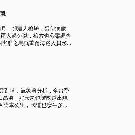
免職
個月，卻遭人檢舉，疑似病假
以兩大過免職，檢方也分案調查
個害群之馬就重傷海巡人員形
多雲到晴，氣象署分析，全台受
°C高溫。好天氣也讓國道出現
8百萬車公里，國道也發生多起