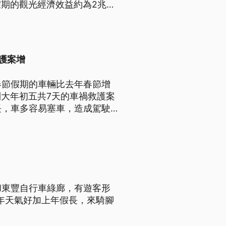
期的觀光經濟效益約為2兆
救護案增
春節假期的車輛比去年春節增
到大年初五共7天的車禍救護案
長，車多容易塞車，造成駕駛
期還發生一起肇事逃逸案件，
和東豐自行車綠廊，有遊客形
）年天氣好加上年假長，來騎腳