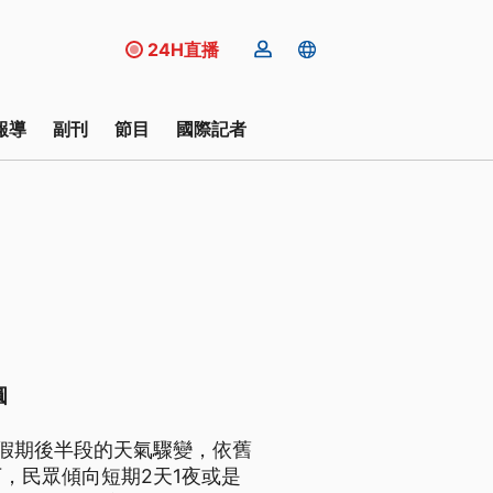
24H直播
報導
副刊
節目
國際記者
圓
管假期後半段的天氣驟變，依舊
，民眾傾向短期2天1夜或是