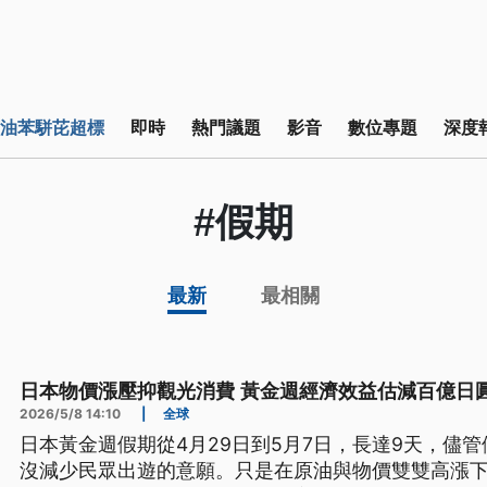
油苯駢芘超標
即時
熱門議題
影音
數位專題
深度
#假期
最新
最相關
日本物價漲壓抑觀光消費 黃金週經濟效益估減百億日
2026/5/8 14:10
|
全球
日本黃金週假期從4月29日到5月7日，長達9天，儘
沒減少民眾出遊的意願。只是在原油與物價雙雙高漲下