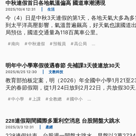
中秋連假首日各地氣溫偏高 國道車潮湧現
2025/10/4 12:31
|
生活
今（4）日是中秋3天連假的第1天，各地天氣大多為
到太平洋高壓影響，氣溫普遍飆高，好天氣也讓國道
局預估，國道交通量為118百萬車公里。
南向
中秋連假
預報員
高公局
...
明年中小學寒假後遇春節 先補課3天後連放30天
2025/6/25 12:30
|
文教科技
教育部拍板定案，明（2026）年全國中小學1月21至
天的春節假期，從1月24日放到2月22日，共放假30天
中小學
上課
全教總
國中小
...
228連假期間國際多重利空消息 台股開盤大跳水
2025/3/3 12:31
|
產經
228連假結束，台股週一開盤大跳水，早盤以2萬273