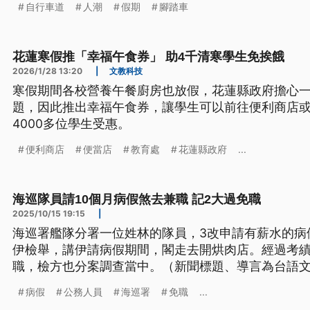
自行車道
人潮
假期
腳踏車
花蓮寒假推「幸福午食券」 助4千清寒學生免挨餓
2026/1/28 13:20
|
文教科技
寒假期間各校營養午餐廚房也放假，花蓮縣政府擔心
題，因此推出幸福午食券，讓學生可以前往便利商店
4000多位學生受惠。
便利商店
便當店
教育處
花蓮縣政府
...
海巡隊員請10個月病假煞去兼職 記2大過免職
2025/10/15 19:15
|
海巡署艦隊分署一位姓林的隊員，3改申請有薪水的病
伊檢舉，講伊請病假期間，閣走去開烘肉店。經過考績
職，檢方也分案調查當中。（新聞標題、導言為台語
病假
公務人員
海巡署
免職
...