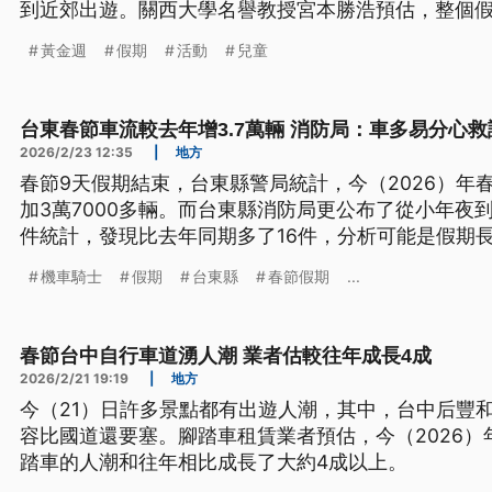
到近郊出遊。關西大學名譽教授宮本勝浩預估，整個假
9463億日圓，比往年略為減少100多億。
黃金週
假期
活動
兒童
台東春節車流較去年增3.7萬輛 消防局：車多易分心
2026/2/23 12:35
|
地方
春節9天假期結束，台東縣警局統計，今（2026）年
加3萬7000多輛。而台東縣消防局更公布了從小年夜
件統計，發現比去年同期多了16件，分析可能是假期
人疲勞分心有關。另外，在昨（22）日最後一天的假
機車騎士
假期
台東縣
春節假期
...
警方正在調查車禍原因。
春節台中自行車道湧人潮 業者估較往年成長4成
2026/2/21 19:19
|
地方
今（21）日許多景點都有出遊人潮，其中，台中后豐
容比國道還要塞。腳踏車租賃業者預估，今（2026
踏車的人潮和往年相比成長了大約4成以上。