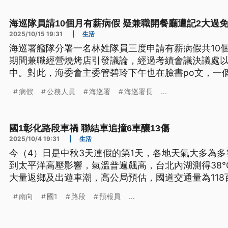
海巡隊員請10個月有薪病假 疑兼職開餐廳遭記2大過
2025/10/15 19:31
|
生活
海巡署艦隊分署一名林姓隊員三度申請有薪病假共10
期間兼職經營燒烤店引發議論，經過考績會議決議處
中。對此，海委會主委管碧玲下午也在臉書po文，一
象，太對不起大家。
病假
公務人員
海巡署
海巡署長
...
國1彰化路段車禍 聯結車追撞6車釀13傷
2025/10/4 19:31
|
生活
今（4）日是中秋3天連假的第1天，各地天氣大多為
到太平洋高壓影響，氣溫普遍飆高，台北內湖測得38
大量返鄉及出遊車潮，高公局預估，國道交通量為11
事故，導致車輛一度回堵。
南向
國1
路段
預報員
...