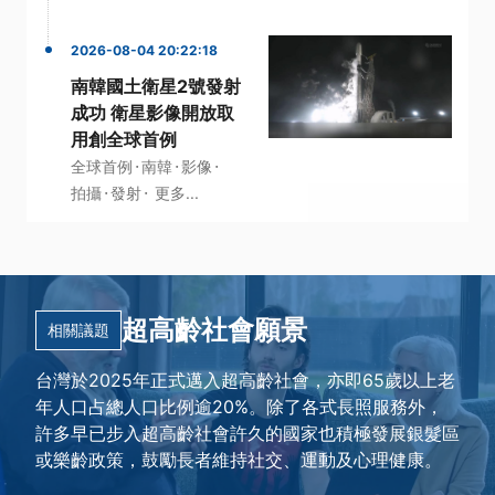
2026-08-04 20:22:18
南韓國土衛星2號發射
成功 衛星影像開放取
用創全球首例
·
·
·
全球首例
南韓
影像
·
·
拍攝
發射
更多...
超高齡社會願景
相關議題
台灣於2025年正式邁入超高齡社會，亦即65歲以上老
年人口占總人口比例逾20%。除了各式長照服務外，
許多早已步入超高齡社會許久的國家也積極發展銀髮區
或樂齡政策，鼓勵長者維持社交、運動及心理健康。