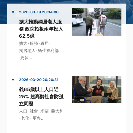
2026-03-19 20:34:00
擴大推動獨居老人服
務 政院拍板兩年投入
62.5億
·
·
·
擴大
服務
獨居
·
·
獨居老人
衛生福利部
更多...
2026-03-20 20:26:31
義65歲以上人口近
25% 超高齡社會防孤
立問題
·
·
·
人口
社會
米蘭
義大利
·
·
老化
更多...