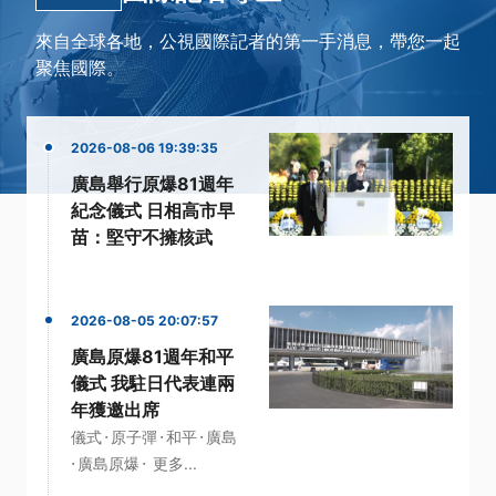
來自全球各地，公視國際記者的第一手消息，帶您一起
聚焦國際。
2026-08-06 19:39:35
廣島舉行原爆81週年
紀念儀式 日相高市早
苗：堅守不擁核武
2026-08-05 20:07:57
廣島原爆81週年和平
儀式 我駐日代表連兩
年獲邀出席
·
·
·
儀式
原子彈
和平
廣島
·
·
廣島原爆
更多...