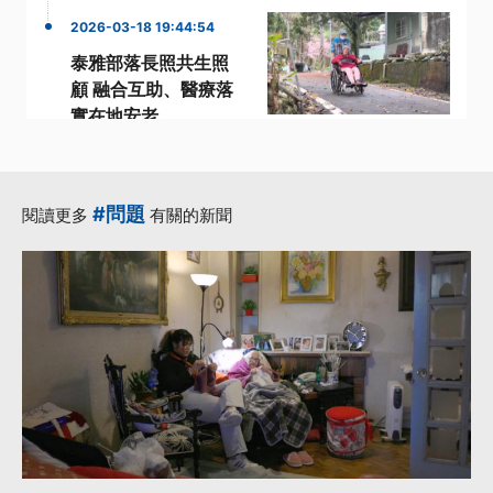
2026-03-18 19:44:54
泰雅部落長照共生照
顧 融合互助、醫療落
實在地安老
·
·
·
創辦人
合作
林依瑩
·
·
照顧
部落
更多...
#問題
閱讀更多
有關的新聞