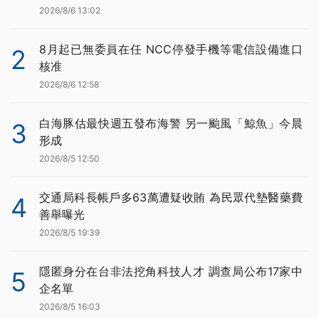
2026/8/6 13:02
8月起已無委員在任 NCC停發手機等電信設備進口
2
核准
2026/8/6 12:58
白海豚估最快週五發布海警 另一颱風「鯨魚」今晨
3
形成
2026/8/5 12:50
交通局科長帳戶多63萬遭疑收賄 為民眾代墊醫藥費
4
善舉曝光
2026/8/5 19:39
隱匿身分在台非法挖角科技人才 調查局公布17家中
5
企名單
2026/8/5 16:03