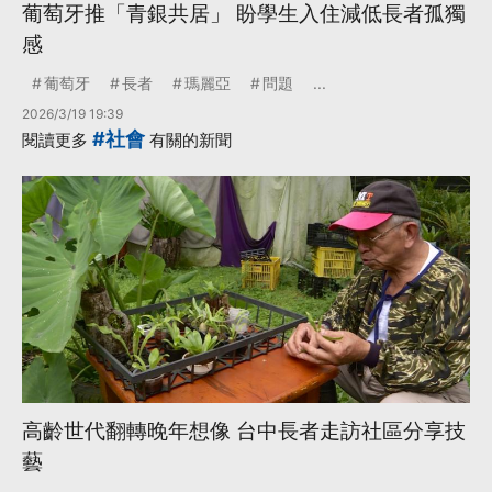
葡萄牙推「青銀共居」 盼學生入住減低長者孤獨
感
葡萄牙
長者
瑪麗亞
問題
...
2026/3/19 19:39
#社會
閱讀更多
有關的新聞
高齡世代翻轉晚年想像 台中長者走訪社區分享技
藝