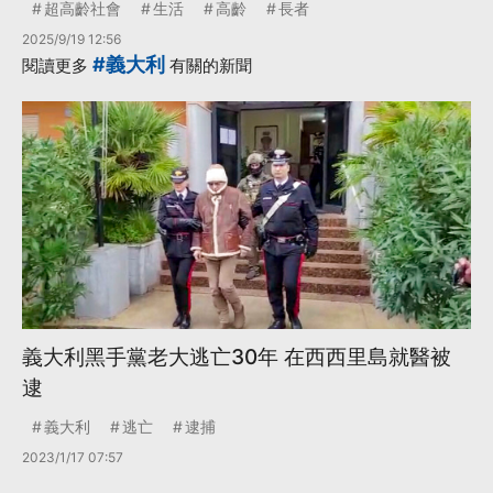
超高齡社會
生活
高齡
長者
2025/9/19 12:56
#義大利
閱讀更多
有關的新聞
義大利黑手黨老大逃亡30年 在西西里島就醫被
逮
義大利
逃亡
逮捕
2023/1/17 07:57