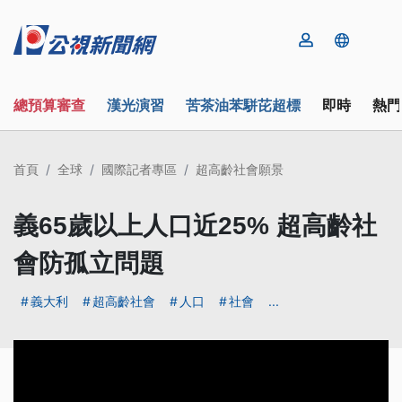
總預算審查
漢光演習
苦茶油苯駢芘超標
即時
熱門
首頁
全球
國際記者專區
超高齡社會願景
義65歲以上人口近25% 超高齡社
會防孤立問題
義大利
超高齡社會
人口
社會
...