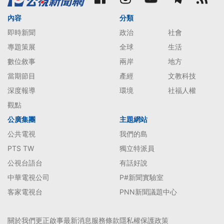
內容
分類
即時新聞
政治
社會
專題策展
全球
生活
數位敘事
兩岸
地方
當期節目
產經
文教科技
深度報導
環境
社福人權
觀點
公廣集團
主題網站
公共電視
我們的島
PTS TW
獨立特派員
公視台語台
有話好說
中華電視公司
P#新聞實驗室
客家電視台
PNN新聞議題中心
關於我們
更正啟事
最新消息
服務條款
隱私權保護政策