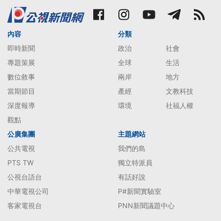
內容
分類
即時新聞
政治
社會
專題策展
全球
生活
數位敘事
兩岸
地方
當期節目
產經
文教科技
深度報導
環境
社福人權
觀點
公廣集團
主題網站
公共電視
我們的島
PTS TW
獨立特派員
公視台語台
有話好說
中華電視公司
P#新聞實驗室
客家電視台
PNN新聞議題中心