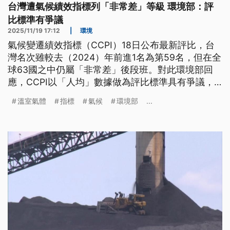
台灣遭氣候績效指標列「非常差」等級 環境部：評
比標準有爭議
2025/11/19 17:12
|
環境
氣候變遷績效指標（CCPI）18日公布最新評比，台
灣名次雖較去（2024）年前進1名為第59名，但在全
球63國之中仍屬「非常差」後段班。對此環境部回
應，CCPI以「人均」數據做為評比標準具有爭議，
台灣溫室氣體排放量自2007年起即逐步下降，該評
溫室氣體
指標
氣候
環境部
...
比結果不合理也不具代表性。在本次評比中，同屬
「非常差」等級的還有日本、南韓與澳洲等國。