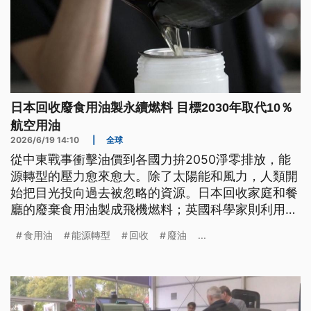
日本回收廢食用油製永續燃料 目標2030年取代10％
航空用油
2026/6/19 14:10
|
全球
從中東戰事衝擊油價到各國力拚2050淨零排放，能
源轉型的壓力愈來愈大。除了太陽能和風力，人類開
始把目光投向過去被忽略的資源。日本回收家庭和餐
廳的廢棄食用油製成飛機燃料；英國科學家則利用土
壤中的微生物來幫忙發電。
食用油
能源轉型
回收
廢油
...