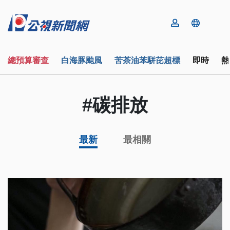
總預算審查
白海豚颱風
苦茶油苯駢芘超標
即時
熱
#碳排放
最新
最相關