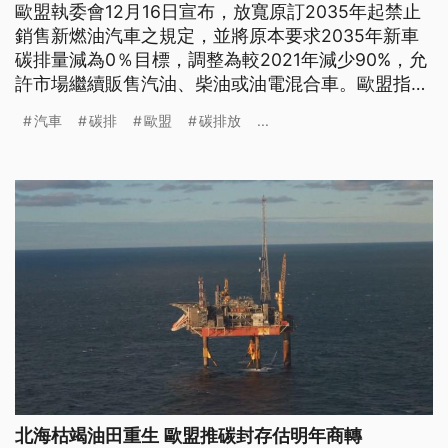
歐盟執委會12月16日宣布，放寬原訂2035年起禁止
銷售新燃油汽車之規定，並將原本要求2035年新車
碳排量減為0％目標，調整為較2021年減少90%，允
許市場繼續販售汽油、柴油或油電混合車。歐盟指
出，新碳排標準可加強汽車發展技術的中立性，也讓
汽車
碳排
歐盟
碳排放
...
消費者有權選擇所駕駛車輛的科技。
北海枯竭油田重生 歐盟推碳封存估明年商轉