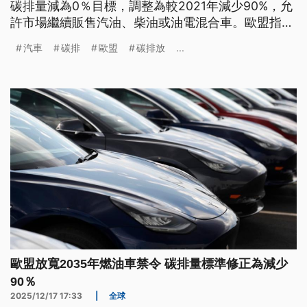
碳排量減為0％目標，調整為較2021年減少90%，允
許市場繼續販售汽油、柴油或油電混合車。歐盟指
出，新碳排標準可加強汽車發展技術的中立性，也讓
汽車
碳排
歐盟
碳排放
...
消費者有權選擇所駕駛車輛的科技。
歐盟放寬2035年燃油車禁令 碳排量標準修正為減少
90％
2025/12/17 17:33
|
全球