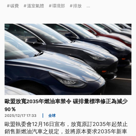
會影響房價嗎？
碳費
溫室氣體
環境部
排放
...
歐盟放寬2035年燃油車禁令 碳排量標準修正為減少
90％
2025/12/17 17:33
|
全球
歐盟執委會12月16日宣布，放寬原訂2035年起禁止
銷售新燃油汽車之規定，並將原本要求2035年新車