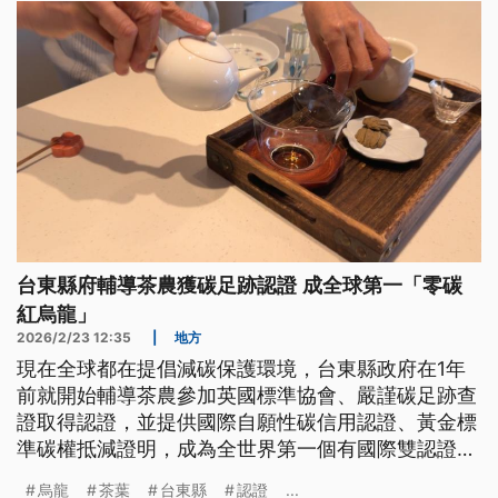
台東縣府輔導茶農獲碳足跡認證 成全球第一「零碳
紅烏龍」
2026/2/23 12:35
|
地方
現在全球都在提倡減碳保護環境，台東縣政府在1年
前就開始輔導茶農參加英國標準協會、嚴謹碳足跡查
證取得認證，並提供國際自願性碳信用認證、黃金標
準碳權抵減證明，成為全世界第一個有國際雙認證
「零碳紅烏龍」品牌的地區。
烏龍
茶葉
台東縣
認證
...