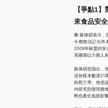
【爭點1】
來食品安全
🔴 蘇偉碩表示
今都無法訂出作
2009年歐盟的
美國僅以六個人
蘇偉碩也指出，
這份樣本數達2
的死亡率。他也
內研究則發現餵
劑也產生負面影