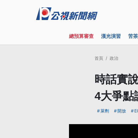
總預算審查
漢光演習
苦茶
首頁
政治
時話實
4大爭點
萊劑
開放
E