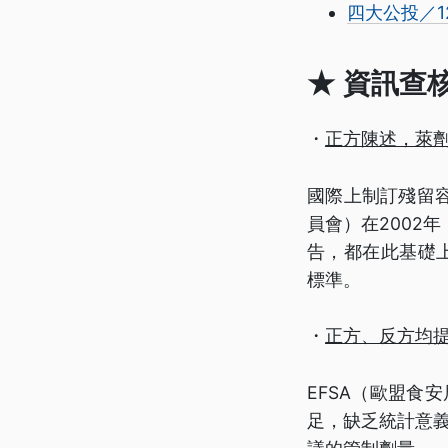
四大公投／1
★
資訊查核
・
正方陳述，萊
國際上制訂殘留容
員會）在2002
告，都在此基礎上
標準。
・
正方、反方均
EFSA（歐盟食
足，缺乏統計意義