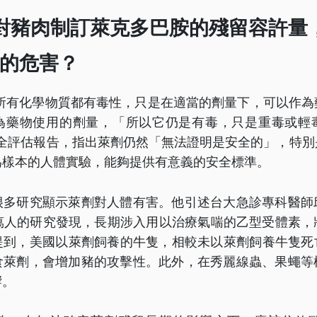
對豬肉制訂萊克多巴胺的殘留容許量
的危害？
，所有化學物質都有毒性，只是在適當的劑量下，可以作
為藥物使用的劑量，「所以它仍是有毒，只是重毒或輕
安全評估報告，指出萊劑仍然「無法證明是安全的」，特
為樣本的人體實驗，能夠提供有意義的安全標準。
很多研究顯示萊劑對人體有害。他引述台大急診專科醫師
1萬人的研究發現，長期涉入用以治療氣喘的乙型受體素，
提到，美國以萊劑飼養的牛隻，相較未以萊劑飼養牛隻死亡
食萊劑，會增加豬的攻擊性。此外，在秀麗線蟲、果蠅等
響。