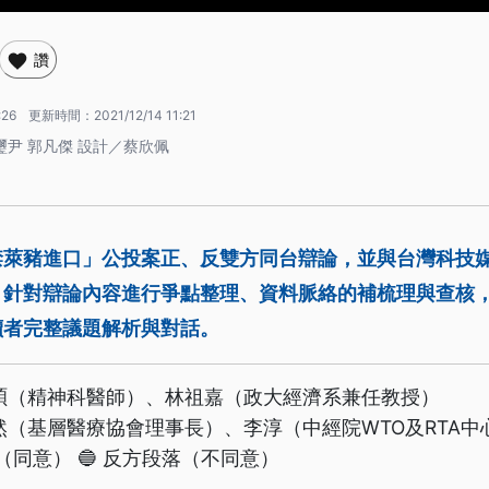
讚
:26
更新時間：
2021/12/14 11:21
璽尹 郭凡傑 設計／蔡欣佩
禁萊豬進口」公投案正、反雙方同台辯論，並與台灣科技
，針對辯論內容進行爭點整理、資料脈絡的補梳理與查核
讀者完整議題解析與對話。
碩（精神科醫師）、林祖嘉（政大經濟系兼任教授）
然（基層醫療協會理事長）、李淳（中經院WTO及RTA中
落（同意） 🔵 反方段落（不同意）