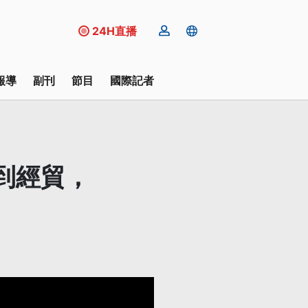
24H直播
報導
副刊
節目
國際記者
到經貿，