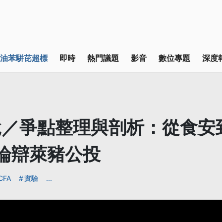
油苯駢芘超標
即時
熱門議題
影音
數位專題
深度
說／爭點整理與剖析：從食安
論辯萊豬公投
CFA
實驗
...