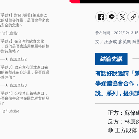
【爭點1】對豬肉制訂萊克多巴
胺的殘留容許量，是否會帶來食
品安全的危害？
發布時間：
2021/12/13 15
★ 資訊查核1
【爭點2】在台灣的飲食文化
文／汪彥成 廖英凱 陳
下，我們是否應該用更嚴格的標
準對待萊豬？
★ 資訊查核2
【爭點3】政府宣布開放進口豬
肉的萊劑殘留容許量，是否經過
有話好說邀請「
妥善評估？
學媒體協會合作
★ 資訊查核3
說」系列，提供
【爭點4】公投禁止萊豬進口，
是否會傷害台灣在國際經貿的發
展？
★ 資訊查核4
正方：蘇偉
反方：林應
🔴 正方段