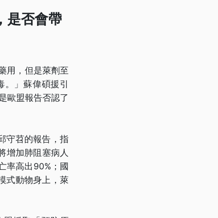
，是否會帶
為藥用，但是萊劑至
毒。」蘇偉碩援引
別是歐盟報告否認了
邱守苕的報告，指
將增加肺阻塞病人
率高出90%；國
模式動物身上，萊