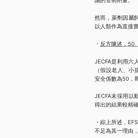
議的管制劑量。
然而，萊劑因屬
以人類作為直接實
・
反方陳述，50
JECFA是利用
（假設老人、小
安全係數為50，
JECFA未採用
得出的結果較精確
・綜上所述，EF
不足為其一理由，