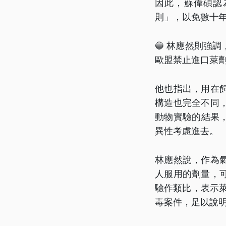
因此，蘇偉碩認
則」，以免數十
🔵 林應然則強
歐盟禁止進口萊
他也指出，用在
構造也完全不同
動物實驗的結果，
異性考慮進去。
林應然說，作為
人服用的劑量，
驗作類比，表示
毒案件，足以說