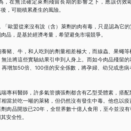
為，在無法確定萊劑殘留長期的影響之下，應該仿效
年後，可能積累產生的風險。
調，「歐盟從來沒有說（含）萊劑的肉有毒，只是認為它
劑肉品，是基於經濟考量，希望避免市場競爭。
飼養豬、牛，和人吃到的劑量相差極大，而線蟲、果蠅等
，無法將這些實驗結果引申到人身上。而如今肉品殘留的
再增加50倍、100倍的安全係數，將孕婦、幼兒或患
氣喘專科醫師，許多氣管擴張劑都含有乙型受體素，搭配
可相當於吃一噸的萊豬，但仍然沒有發生中毒。他也以疫
萊劑肉品開放已20年，全世界數十億人食用，至今並沒有
明其安全性。