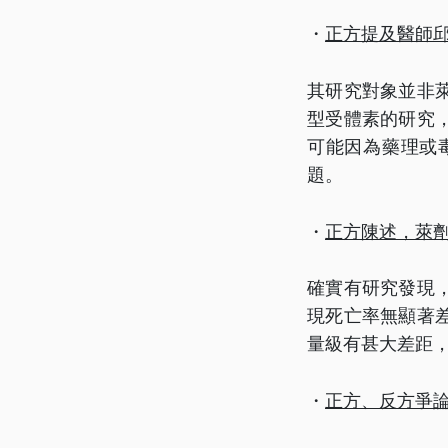
・
正方提及醫師
其研究對象並非
型受體素的研究
可能因為藥理或
題。
・
正方陳述，萊
確實有研究發現
現死亡率無顯著
量級有甚大差距
・
正方、反方爭