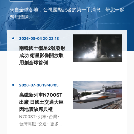
來自全球各地，公視國際記者的第一手消息，帶您一起
聚焦國際。
2026-08-04 20:22:18
南韓國土衛星2號發射
成功 衛星影像開放取
用創全球首例
2026-07-30 19:40:05
高鐵新列車N700ST
出廠 日國土交通大臣
因地震缺席典禮
·
·
·
N700ST
列車
台灣
·
·
台灣高鐵
交通
更多...