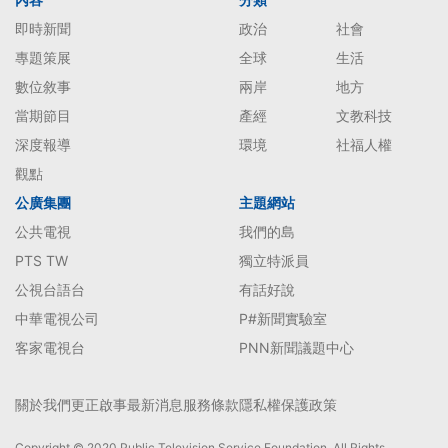
即時新聞
政治
社會
專題策展
全球
生活
數位敘事
兩岸
地方
當期節目
產經
文教科技
深度報導
環境
社福人權
觀點
公廣集團
主題網站
公共電視
我們的島
PTS TW
獨立特派員
公視台語台
有話好說
中華電視公司
P#新聞實驗室
客家電視台
PNN新聞議題中心
關於我們
更正啟事
最新消息
服務條款
隱私權保護政策
Copyright © 2020 Public Television Service Foundation. All Rights