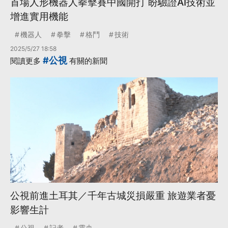
首場人形機器人拳擊賽中國開打 盼驗證AI技術並
增進實用機能
機器人
拳擊
格鬥
技術
2025/5/27 18:58
#公視
閱讀更多
有關的新聞
公視前進土耳其／千年古城災損嚴重 旅遊業者憂
影響生計
公視
記者
震央