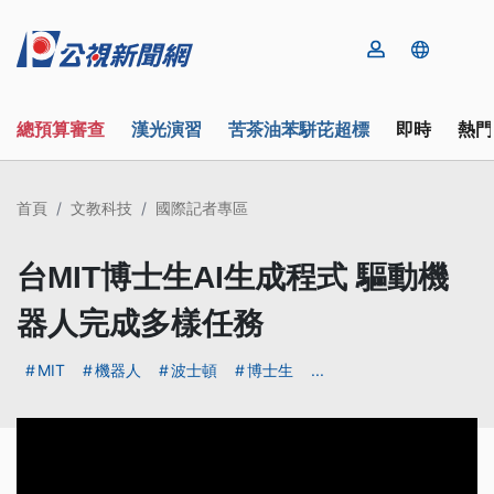
總預算審查
漢光演習
苦茶油苯駢芘超標
即時
熱門
首頁
文教科技
國際記者專區
台MIT博士生AI生成程式 驅動機
器人完成多樣任務
MIT
機器人
波士頓
博士生
...