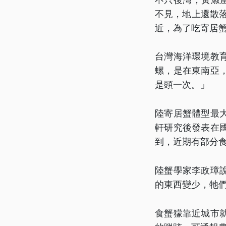
不見，地上還散
近，為了吃寄居
台灣海洋環境教
螺，是在東南亞
是頭一次。」
陸寄居蟹體型最
軒研究後發表在
到，近期有部分
陸蟹學家李政璋
的東西變少，牠
食蟹獴靠近城市