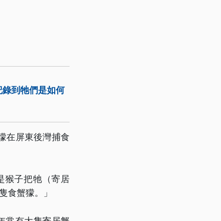
記錄到牠們是如何
獴在屏東後灣捕食
是猴子把牠（寄居
隻食蟹獴。」
年常有大隻寄居蟹