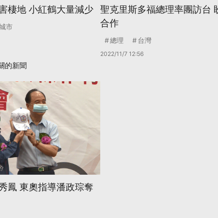
害棲地 小紅鶴大量減少
聖克里斯多福總理率團訪台 
合作
城市
總理
台灣
2022/11/7 12:56
關的新聞
秀鳳 東奧指導潘政琮奪