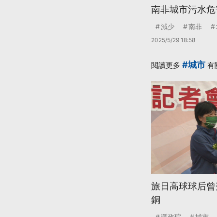
南非城市污水危
減少
南非
2025/5/29 18:58
#城市
閱讀更多
有
旅日高球球后曾
銅
潘政琮
城市