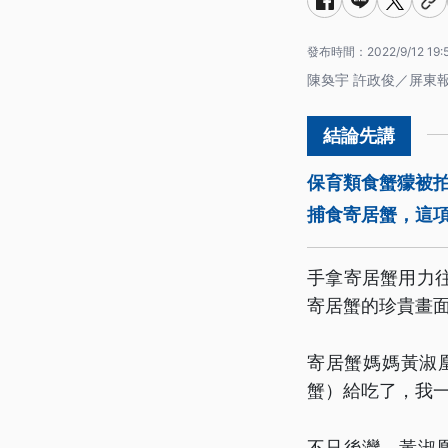
發布時間：
2022/9/12 19:
陳奐宇 許政俊／屏東
保育類食蟹獴被
捕食寄居蟹，這
手拿寄居蟹用力
寄居蟹的珍貴畫
寄居蟹媽媽黃淑
蟹）給吃了，我
不只後灣，黃淑