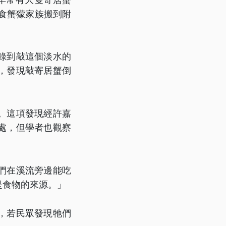
食蟹獴家族搬到附
錄到敲這個淡水的
，發現敲寄居蟹倒
。這項發現經許嘉
處，但學者也觀察
們在溪流旁邊能吃
是食物的來源。」
，若民眾發現牠們