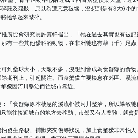
落碎殼及殘肢，原以為遭惡意破壞，沒想到是有3大6小的
蟹將牠拿起來敲碎。
育推廣協會研究員許嘉軒指出，「牠在過去其實也有被記
，那有一些其他獴科的動物，在非洲牠也有敲（千）足蟲
大可到壘球大小，天敵不多，沒想到會成為食蟹獴的食物
國際期刊上，引起關注。而食蟹獴主要棲息在郊區、溪流
食蟹獴因河川整治而往城市靠近。
說：「食蟹獴原本棲息的溪流都被河川整治，所以導致牠
們只能往接近城市的地方去移動，市郊又有人養雞，就會
就怕發生路殺、捕獸夾夾傷等狀況，加上食蟹獴非常怕人