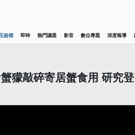
芘超標
即時
熱門議題
影音
數位專題
深度報導
蟹獴敲碎寄居蟹食用 研究