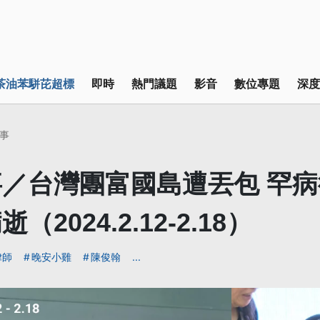
茶油苯駢芘超標
即時
熱門議題
影音
數位專題
深度
事
／台灣團富國島遭丟包 罕
（2024.2.12-2.18）
律師
晚安小雞
陳俊翰
...