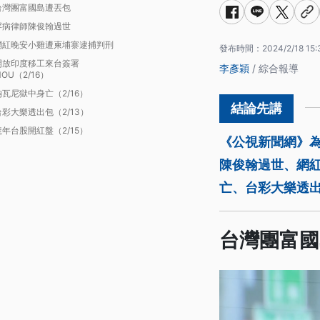
台灣團富國島遭丟包
罕病律師陳俊翰過世
網紅晚安小雞遭柬埔寨逮捕判刑
發布時間：
2024/2/18 15:
開放印度移工來台簽署
李彥穎
/ 綜合報導
OU（2/16）
納瓦尼獄中身亡（2/16）
台彩大樂透出包（2/13）
龍年台股開紅盤（2/15）
《公視新聞網》
陳俊翰過世、網
亡、台彩大樂透
台灣團富國