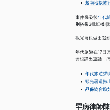
越南地接旅
事件爆發後
年代
別搭乘3批班機順
觀光署也做出裁
年代旅遊在17日
會也講出重話，
年代旅遊聲
觀光署還揪
品保協會將
罕病律師陳