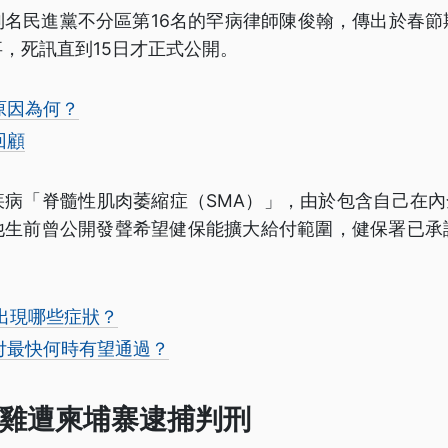
列名民進黨不分區第16名的罕病律師陳俊翰，傳出於春節
，死訊直到15日才正式公開。
原因為何？
回顧
病「脊髓性肌肉萎縮症（SMA）」，由於包含自己在內
他生前曾公開發聲希望健保能擴大給付範圍，健保署已承
會出現哪些症狀？
付最快何時有望通過？
雞遭柬埔寨逮捕判刑