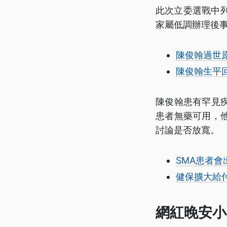
此次立委選戰中
家屬低調辦理後事
陳俊翰過世
陳俊翰生平
陳俊翰患有罕見疾
患者無藥可用，
討論是否放寬。
SMA患者
健保擴大給
網紅晚安小