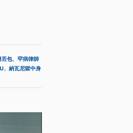
遭丟包、罕病律師
U、納瓦尼獄中身