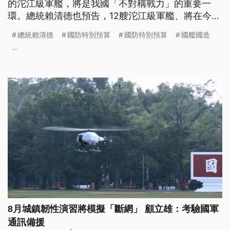
的沱江級軍艦，將是我國「不對稱戰力」的重要一
環。總統賴清德也預告，12艘沱江級軍艦、將在今
（2026）年底前正式成軍，肩負守護海疆任務。
總統賴清德
國防特別預算
國防特別預算
國艦國造
...
8月城鎮韌性演習將模擬「斷網」 顧立雄：考驗國軍
通訊備援