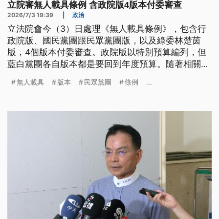
立院審無人載具條例 含政院版4版本付委審查
2026/7/3 19:39
|
政治
立法院會今（3）日處理《無人載具條例》，包含行
政院版、國民黨團跟民眾黨團版，以及綠委林楚茵
版，4個版本付委審查。政院版以特別預算編列，但
藍白黨團各自版本都是要回到年度預算。隨著相關條
例推進，近期相關產業個股表現亮眼。專家分析，台
無人載具
版本
民眾黨團
條例
...
灣廠商在無人載具的硬體製造部分問題不大，但軟體
開發仍有成長空間。