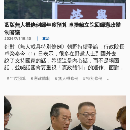
藍版無人機條例歸年度預算 卓揆籲立院回歸憲政體
制審議
2026/7/1 19:40
|
政治
針對《無人載具特別條例》朝野持續爭論，行政院長
卓榮泰今（1）日表示，很多在野黨人士到國外去，
說了支持國家的話，希望這是內心話，而不是場面
話，並喊話國會要重視「憲政體制」的運作。面對敵
情威脅，陸軍裝甲542旅今日則是在屏東三軍聯訓基
年度預算
憲政體制
無人機條例
特別條例
...
地火力全開，進行「聯勇操演」，場面震撼。