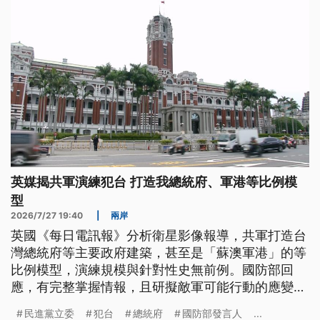
英媒揭共軍演練犯台 打造我總統府、軍港等比例模
型
2026/7/27 19:40
|
兩岸
英國《每日電訊報》分析衛星影像報導，共軍打造台
灣總統府等主要政府建築，甚至是「蘇澳軍港」的等
比例模型，演練規模與針對性史無前例。國防部回
應，有完整掌握情報，且研擬敵軍可能行動的應變措
施。另外，立法院3個委員今（27）日聯席審查，朝
民進黨立委
犯台
總統府
國防部發言人
...