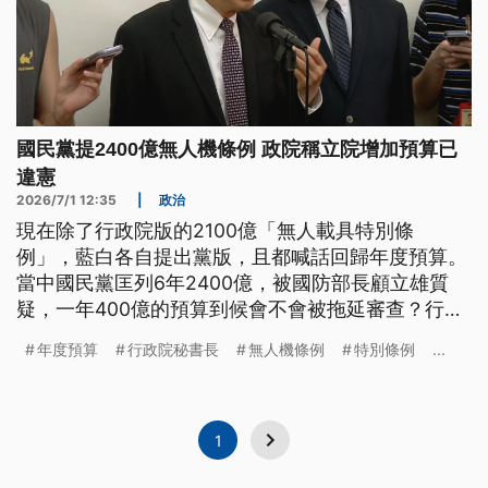
國民黨提2400億無人機條例 政院稱立院增加預算已
違憲
2026/7/1 12:35
|
政治
現在除了行政院版的2100億「無人載具特別條
例」，藍白各自提出黨版，且都喊話回歸年度預算。
當中國民黨匡列6年2400億，被國防部長顧立雄質
疑，一年400億的預算到候會不會被拖延審查？行政
院秘書長張惇涵則認為，在野黨所提版本明顯有違憲
年度預算
行政院秘書長
無人機條例
特別條例
...
之虞。
1