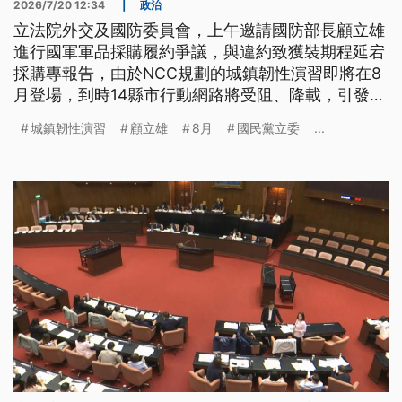
2026/7/20 12:34
|
政治
立法院外交及國防委員會，上午邀請國防部長顧立雄
進行國軍軍品採購履約爭議，與違約致獲裝期程延宕
採購專報告，由於NCC規劃的城鎮韌性演習即將在8
月登場，到時14縣市行動網路將受阻、降載，引發外
界議論。對此顧立雄強調，這是考驗國軍在模擬情
城鎮韌性演習
顧立雄
8月
國民黨立委
...
境、指管通訊備援的能力，日後應該會再擴及到其他
地方。