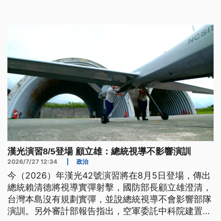
野提出共14個版本的《無人載具採購條例》，朝野各
有堅持，最後有13案送出委員會，進入黨團協商。
漢光演習8/5登場 顧立雄：總統視導不影響演訓
2026/7/27 12:34
|
政治
今（2026）年漢光42號演習將在8月5日登場，傳出
總統賴清德將視導實彈射擊，國防部長顧立雄澄清，
台灣本島沒有規劃實彈，並說總統視導不會影響部隊
演訓。另外審計部報告指出，空軍委託中科院建置遙