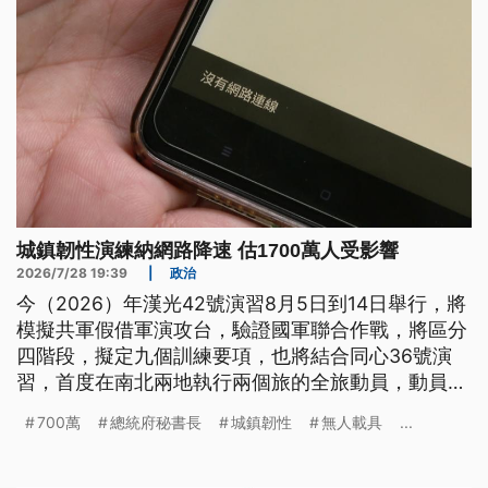
城鎮韌性演練納網路降速 估1700萬人受影響
2026/7/28 19:39
|
政治
今（2026）年漢光42號演習8月5日到14日舉行，將
模擬共軍假借軍演攻台，驗證國軍聯合作戰，將區分
四階段，擬定九個訓練要項，也將結合同心36號演
習，首度在南北兩地執行兩個旅的全旅動員，動員後
備軍人超過5000人。另外，配合漢光進行的城鎮韌
700萬
總統府秘書長
城鎮韌性
無人載具
...
性演習，其中在中部跟北部地區將實施行動網路降速
演練，預計將對1700萬人造成影響。