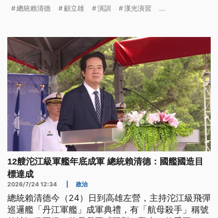
控無人機防禦系統，相關頻段沒有涵蓋中國近年的新
總統賴清德
顧立雄
演訓
漢光演習
...
機型，國防部回應，將用系統更新的方式加入。
12艘沱江級軍艦年底成軍 總統賴清德：國艦國造目
標達成
2026/7/24 12:34
|
政治
總統賴清德今（24）日到高雄左營，主持沱江級飛彈
巡邏艦「丹江軍艦」成軍典禮，有「航母殺手」稱號