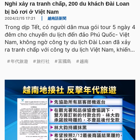
Nghi xảy ra tranh chấp, 200 du khách Đài Loan
bị bỏ rơi ở Việt Nam
2024/2/15 17:21
|
越南語新聞
Trong dịp Tết, có người dân mua gói tour 5 ngày 4
đêm cho chuyến du lịch đến đảo Phú Quốc- Việt
Nam, không ngờ công ty du lịch Đài Loan đã xảy
ra tranh chấp với công ty du lịch Việt Nam, khiến
hơn 200
年代旅遊
旅行社
富國島
越南