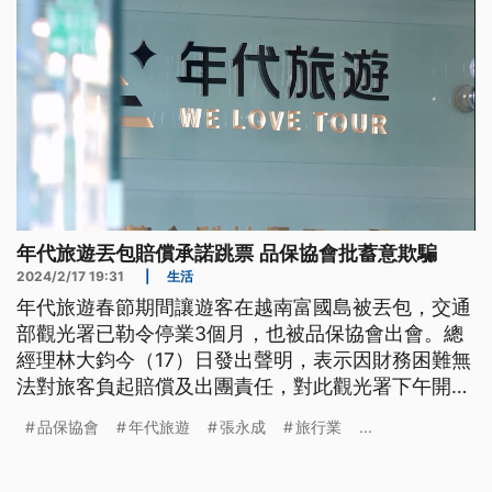
年代旅遊丟包賠償承諾跳票 品保協會批蓄意欺騙
2024/2/17 19:31
|
生活
年代旅遊春節期間讓遊客在越南富國島被丟包，交通
部觀光署已勒令停業3個月，也被品保協會出會。總
經理林大鈞今（17）日發出聲明，表示因財務困難無
法對旅客負起賠償及出團責任，對此觀光署下午開記
者會表示將開罰81萬元，品保協會更重批林大鈞此次
品保協會
年代旅遊
張永成
旅行業
...
行為是蓄意詐欺、騙錢，要協助消費者提起集體訴
訟。