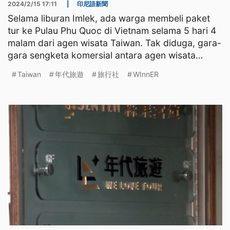
2024/2/15 17:11
|
印尼語新聞
Selama liburan Imlek, ada warga membeli paket
tur ke Pulau Phu Quoc di Vietnam selama 5 hari 4
malam dari agen wisata Taiwan. Tak diduga, gara-
gara sengketa komersial antara agen wisata
Taiwan dan age
Taiwan
年代旅遊
旅行社
WInnER