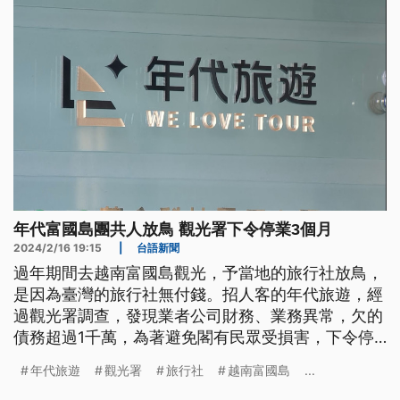
年代富國島團共人放鳥 觀光署下令停業3個月
2024/2/16 19:15
|
台語新聞
過年期間去越南富國島觀光，予當地的旅行社放鳥，
是因為臺灣的旅行社無付錢。招人客的年代旅遊，經
過觀光署調查，發現業者公司財務、業務異常，欠的
債務超過1千萬，為著避免閣有民眾受損害，下令停
業3個月。越南當地旅遊局也表示，雖然年代旅遊無
年代旅遊
觀光署
旅行社
越南富國島
...
付錢，但是當地tshuā團的旅行社也無簽約，這部份