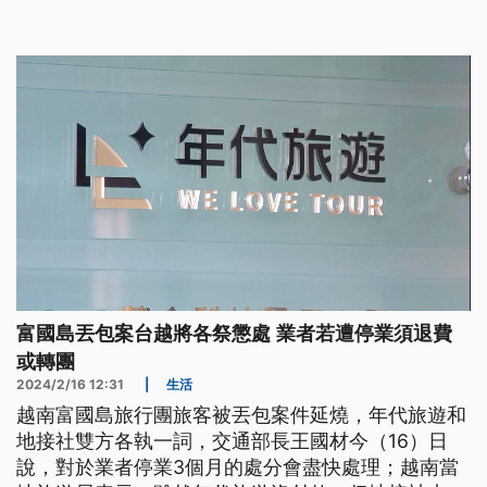
出裁罰。不過，今天年代旅遊又帶16人出團到富國
島，但因沒付錢給地接社，越南沒有地接社願意接
團，旅客到機場後才被告知，原本跟團行程無奈改為
自由行。
富國島丟包案台越將各祭懲處 業者若遭停業須退費
或轉團
2024/2/16 12:31
|
生活
越南富國島旅行團旅客被丟包案件延燒，年代旅遊和
地接社雙方各執一詞，交通部長王國材今（16）日
說，對於業者停業3個月的處分會盡快處理；越南當