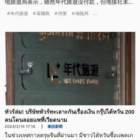
地旅遊局表示，雖然年代旅遊沒付款，但地接社未依
規定簽約，也將祭出裁罰。金管會則回應，受影響的
年代旅遊
富國島
停業
保險局
...
旅客無法按旅遊不便險理賠，但是對團費有疑義，可
向發卡機構申請爭議款項。
ทัวร์ล่ม! บริษัททัวร์ทะเลาะกันเรื่องเงิน กรุ๊ปไต้หวัน 200
คนโดนลอยแพที่เวียดนาม
2024/2/15 17:16
|
泰語新聞
ในช่วงเทศกาลตรุษจีนที่ผ่านมา มีชาวไต้หวันซื้อแพคเก