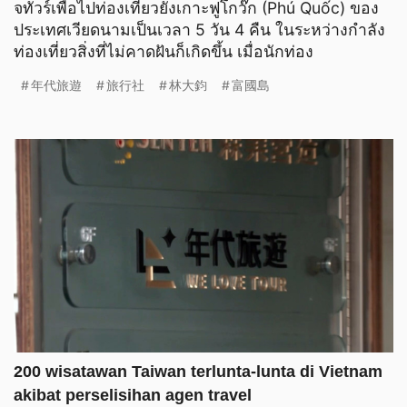
จทัวร์เพื่อไปท่องเที่ยวยังเกาะฟูโกว๊ก (Phú Quốc) ของ
ประเทศเวียดนามเป็นเวลา 5 วัน 4 คืน ในระหว่างกำลัง
ท่องเที่ยวสิ่งที่ไม่คาดฝันก็เกิดขึ้น เมื่อนักท่อง
年代旅遊
旅行社
林大鈞
富國島
200 wisatawan Taiwan terlunta-lunta di Vietnam
akibat perselisihan agen travel