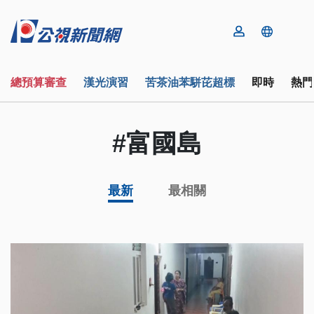
總預算審查
漢光演習
苦茶油苯駢芘超標
即時
熱門
#富國島
最新
最相關