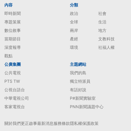
內容
分類
即時新聞
政治
社會
專題策展
全球
生活
數位敘事
兩岸
地方
當期節目
產經
文教科技
深度報導
環境
社福人權
觀點
公廣集團
主題網站
公共電視
我們的島
PTS TW
獨立特派員
公視台語台
有話好說
中華電視公司
P#新聞實驗室
客家電視台
PNN新聞議題中心
關於我們
更正啟事
最新消息
服務條款
隱私權保護政策