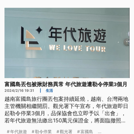
也愛罰。毋過今仔日，年代旅遊閣有另外16人出團去
到富國島，因為無付錢予當地的旅行社，無人欲來
tshuā，旅客是到機場才知影這款情形，煞變做自由
行。（這條新聞標題、前言是臺語文。）
富國島丟包被揪財務異常 年代旅遊遭勒令停業3個月
2024/2/16 19:31
|
生活
越南富國島旅行團丟包案持續延燒，越南、台灣兩地
主管機關相繼開罰。觀光署下午宣布，年代旅遊即日
起勒令停業3個月，品保協會也立即予以「出會」，
若年代旅遊無法繳出150萬元保證金，將面臨撤照。
越南當地旅遊局表示，因地接社未依規定簽約，也祭
年代旅遊
勒令停業
觀光署
富國島
...