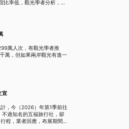
宿比率低，觀光學者分析，除
宿費太高也是原因。
萬
299萬人次，有觀光學者推
標千萬，但如果兩岸觀光有進一
文宣
，今（2026）年第1季前往
名。不過知名的五福旅行社，卻
」行程，業者回應，布展期間員
觀光屬今（22）日派人前往