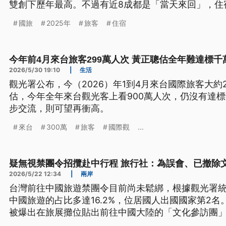
雙創下歷年最高。不過有近8成都是「當天來回」，住
了顯示國內交通運具方便外，景點無法吸引久留與住
國旅
2025年
旅客
住宿
今年前4月來台旅客299萬人次 黃正聰估全年難達標千
2026/5/30 19:10
|
生活
觀光署公布，今（2026）年1到4月來台國際旅客大約
估，今年全年來台觀光客上看900萬人次，仍沒有達
步交流，則可望再衝高。
來台
300萬
旅客
國際觀
...
疑無視禁團令招攬赴中行程 旅行社：為誤會、已撤除
2026/5/22 12:34
|
兩岸
台灣前往中國旅遊禁團令目前尚未鬆綁，根據觀光署統計
中國旅遊的占比多達16.2%，位居國人出國國家第2
被爆出在旅展攤位貼出前往中國大陸的「文化參訪團
工沒留意才張貼上去，為避免引起誤會，已撤除文宣。