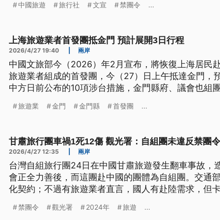
中國旅遊
旅行社
文宣
禁團令
...
查核，旅行社已拆除廣告文宣，但是否有招攬行為將
上海旅遊業者首發團抵金門 預計展開3日行程
2026/4/27 19:40
|
兩岸
中國文旅部今（2026）年2月宣布，將恢復上海居民
旅遊業者組成的首發團，今（27）日上午抵達金門，
中方日前公布的10項涉台措施，金門縣府、議會也組
安排由副縣長李文良帶隊，但經中央審查後指出，政
旅遊業
金門
金門縣
首發團
...
劃，因此不核准11職等以上人員赴中，訪團層級降為
甘肅旅行團車禍1死12傷 觀光署：自組團未違反禁團
2026/4/27 12:35
|
兩岸
台灣自組旅行團24日在中國甘肅旅遊發生翻車事故，造
會正全力善後，而這團赴中國的團體為自組團。交通
化契約；不過有旅遊業者直言，國人有赴陸需求，但
能以代訂方式協助旅客，也喊話兩岸旅遊應該早日回
禁團令
觀光署
2024年
旅遊
...