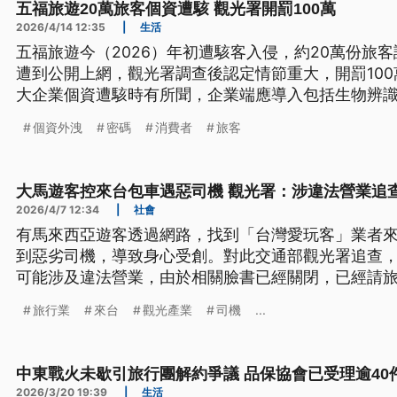
五福旅遊20萬旅客個資遭駭 觀光署開罰100萬
2026/4/14 12:35
|
生活
五福旅遊今（2026）年初遭駭客入侵，約20萬份旅
遭到公開上網，觀光署調查後認定情節重大，開罰10
大企業個資遭駭時有所聞，企業端應導入包括生物辨
鑰，加嚴客戶資料的管理。
個資外洩
密碼
消費者
旅客
大馬遊客控來台包車遇惡司機 觀光署：涉違法營業追
2026/4/7 12:34
|
社會
有馬來西亞遊客透過網路，找到「台灣愛玩客」業者
到惡劣司機，導致身心受創。對此交通部觀光署追查
可能涉及違法營業，由於相關臉書已經關閉，已經請
旅行業
來台
觀光產業
司機
...
中東戰火未歇引旅行團解約爭議 品保協會已受理逾40
2026/3/20 19:39
|
生活