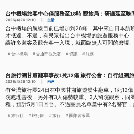
台中機場旅客中心僅服務至18時 觀旅局：研議延至晚間
2026/4/26 12:10
|
生活
台中機場的航線目前已增加到26條，其中來自日本航班
才抵達。不過，有民眾指出台中機場的旅遊服務中心，
讓許多遊客及觀光客一入境，就面臨無人可問的窘境
通部觀光署，希望比照桃機與小港機場，將服務時間延
台中機場
交通部觀光署
資訊
服務
...
台旅行團甘肅翻車事故1死12傷 旅行公會：自行組團
2026/4/26 12:10
|
兩岸
有台灣旅行團24日在中國甘肅旅遊發生翻車，1死12
院處理善後，另外有3人傷勢較重、2人留院觀察，同團
程，預計5月1日回台。不過團員名單當中有2名警官
法申報。
旅行社
旅行團
旅行
罹難者家屬