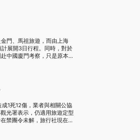
依事實查核情況認定。
赴金門、馬祖旅遊，而由上海
預計展開3日行程。同時，對於
團赴中國廈門考察，只是原本
府並無推動「新四通」的政策規
副處長、副局長等級。
令
成1死12傷，業者與相關公協
部觀光署表示，仍適用旅遊定型
卡在禁團令未解，旅行社現在只
歸正常化。