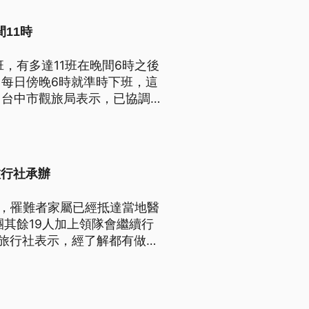
11時
，有多達11班在晚間6時之後
每日傍晚6時就準時下班，這
。台中市觀旅局表示，已協調交
長到晚間11時。
旅行社承辦
傷，罹難者家屬已經抵達當地醫
其餘19人加上領隊會繼續行
，旅行社表示，經了解都有做合