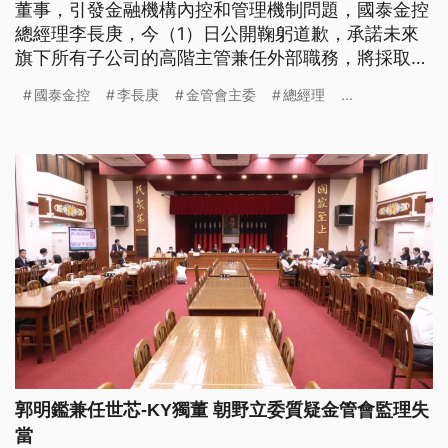
董事，引發金融機構內控和管理機制問題，國泰金控
總經理李長庚，今（1）日公開鞠躬道歉，承諾未來
旗下所有子公司的高階主管兼任外部職務，將採取
「原則禁止、例外核准」。而立委今日則是質疑金管
國泰金控
李長庚
金管會主委
總經理
...
會，碰到國泰金控獨董是老長官疑似輕忽，金管會主
委彭金隆回應，金管會只有監理官，沒有老長官。
郭明鑑兼任世芯-KY獨董 朝野立委質疑金管會監理失
當