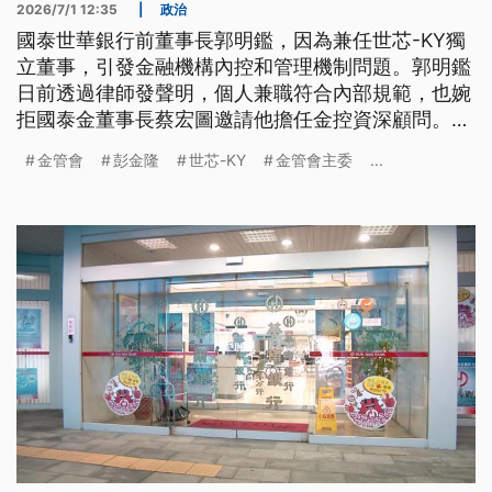
2026/7/1 12:35
|
政治
國泰世華銀行前董事長郭明鑑，因為兼任世芯-KY獨
立董事，引發金融機構內控和管理機制問題。郭明鑑
日前透過律師發聲明，個人兼職符合內部規範，也婉
拒國泰金董事長蔡宏圖邀請他擔任金控資深顧問。今
（1）日的立院財委會備詢也有委員質疑，金管會碰
金管會
彭金隆
世芯-KY
金管會主委
...
到公司獨董是老長官，疑似輕忽；但金管會主委彭金
隆說，金管會只有監理官，沒有老長官。國泰金總座
李長庚今日回應表示，對於投信損失波及投資人，讓
社會不安，整個團隊應該對社會致歉。