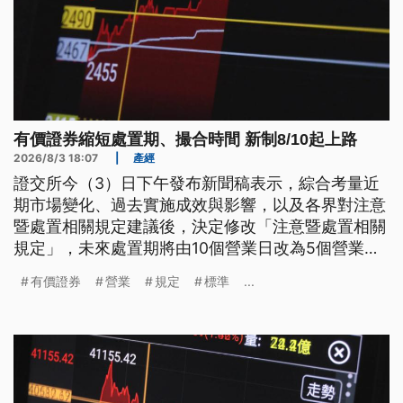
有價證券縮短處置期、撮合時間 新制8/10起上路
2026/8/3 18:07
|
產經
證交所今（3）日下午發布新聞稿表示，綜合考量近
期市場變化、過去實施成效與影響，以及各界對注意
暨處置相關規定建議後，決定修改「注意暨處置相關
規定」，未來處置期將由10個營業日改為5個營業
日，當沖異常者則改為7日；撮合作業時間則從每5或
有價證券
營業
規定
標準
...
20分鐘撮合一次，改為每2分鐘撮合一次，相關規定
將於8月10日起上路。