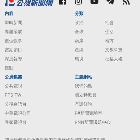
內容
分類
即時新聞
政治
社會
專題策展
全球
生活
數位敘事
兩岸
地方
當期節目
產經
文教科技
深度報導
環境
社福人權
觀點
公廣集團
主題網站
公共電視
我們的島
PTS TW
獨立特派員
公視台語台
有話好說
中華電視公司
P#新聞實驗室
客家電視台
PNN新聞議題中心
關於我們
更正啟事
最新消息
服務條款
隱私權保護政策