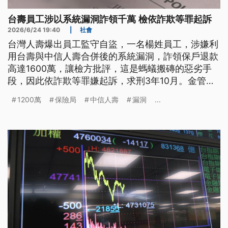
台壽員工涉以系統漏洞詐領千萬 檢依詐欺等罪起訴
2026/6/24 19:40
|
社會
台灣人壽爆出員工監守自盜，一名楊姓員工，涉嫌利
用台壽與中信人壽合併後的系統漏洞，詐領保戶退款
高達1600萬，讓檢方批評，這是螞蟻搬磚的惡劣手
段，因此依詐欺等罪嫌起訴，求刑3年10月。金管會
保險局則回應，已接獲業者通報重大偶發，將檢視內
1200萬
保險局
中信人壽
漏洞
...
控是否有落實。