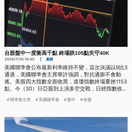
台股盤中一度衝高千點 終場跌105點失守40K
2026/7/30 19:40
|
產經
美國聯準會公布最新利率維持不變，這次決議以9比3
通過，美國聯準會主席華許強調，對抗通膨不會動
搖。美股四大指數全面收黑，道瓊指數終場重挫1153
點。今（30）日亞股則上演多空交戰，日經指數收盤
上漲0.71%，韓國綜合股價指數則是下挫1.23%。台
聯準會主席
美國聯準會
盤中
收盤
股開盤後，盤中一度衝高千點後，但漲勢收斂，收盤
3萬9933點，失守4萬點。