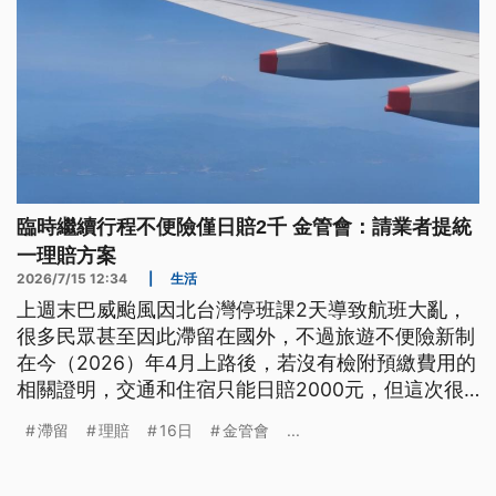
臨時繼續行程不便險僅日賠2千 金管會：請業者提統
一理賠方案
2026/7/15 12:34
|
生活
上週末巴威颱風因北台灣停班課2天導致航班大亂，
很多民眾甚至因此滯留在國外，不過旅遊不便險新制
在今（2026）年4月上路後，若沒有檢附預繳費用的
相關證明，交通和住宿只能日賠2000元，但這次很
多民眾是因為回程班機被取消，臨時再繼續行程，根
滯留
理賠
16日
金管會
...
本沒有預繳證明，引發爭議。