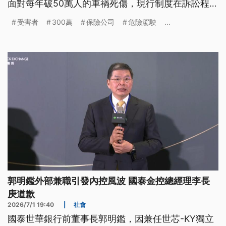
面對每年破50萬人的車禍死傷，現行制度在訴訟程序
冗長、求償無門及風險連動不足上面臨考驗。如何擴
受害者
300萬
保險公司
危險駕駛
...
大違規加費與追償範圍以導正行為，成為深化改革的
核心關鍵。
郭明鑑外部兼職引發內控風波 國泰金控總經理李長
庚道歉
2026/7/1 19:40
|
社會
國泰世華銀行前董事長郭明鑑，因兼任世芯-KY獨立