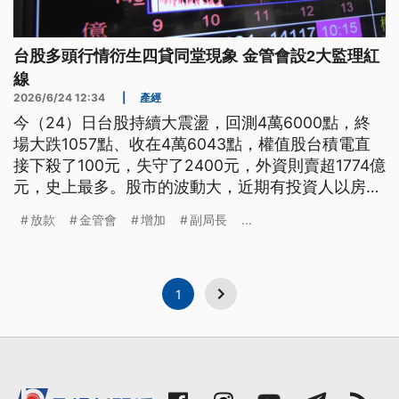
台股多頭行情衍生四貸同堂現象 金管會設2大監理紅
線
2026/6/24 12:34
|
產經
今（24）日台股持續大震盪，回測4萬6000點，終
場大跌1057點、收在4萬6043點，權值股台積電直
接下殺了100元，失守了2400元，外資則賣超1774億
元，史上最多。股市的波動大，近期有投資人以房
貸、信貸等方式加碼進場，形成「四貸同堂」。金管
放款
金管會
增加
副局長
...
會表示，已經設下業務成長異常和風險指標顯著變化
兩大監理紅線，如果踩線可能啟動專案檢查。
1