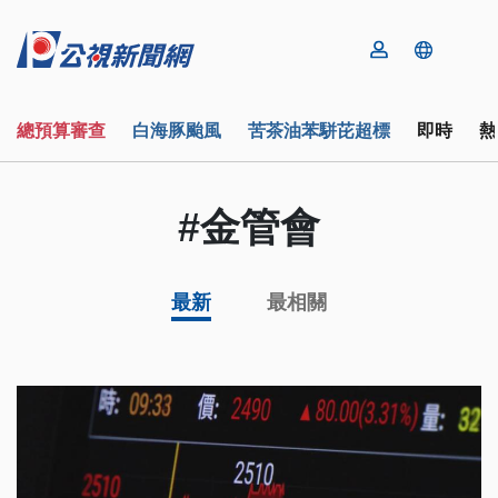
總預算審查
白海豚颱風
苦茶油苯駢芘超標
即時
熱
#金管會
最新
最相關