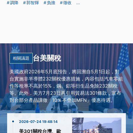
調降
郭智輝
負擔
徵收
...
台美關稅
相關議題
美國政府2026年5月底預告，將回溯自5月1日起，對
台實施非半導體232關稅優惠措施，內容包括汽車零組
件等稅率不高於15%，鋼、鋁等衍生品免除232關稅
等。此外，美方7月23日再引用貿易法301條款，宣布
對台部分產品課徵「10％不疊加MFN」優惠待遇。
2026-07-24 19:48:14
美301關稅台灣、歐