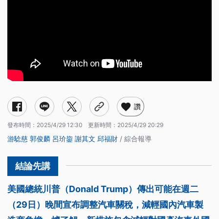
讚
發布時間：
2025/4/29 12:30
更新時間：
2025/4/29 20:29
游騐慈
郭俊麟
呂玠鋆
謝其文
邱福財
/ 綜合報導
美國總統川普（Donald Trump）傳出可能在週二
（29日）晚間宣布調整汽車關稅，減輕國內汽車製