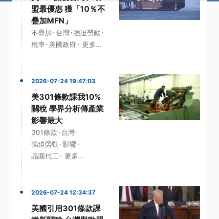
盟最優惠 獲「10％不
疊加MFN」
·
·
·
不疊加
台灣
強迫勞動
·
·
稅率
美國政府
更多...
2026-07-24 19:47:03
美301條款課我10%
關稅 學界分析傳產業
影響最大
·
·
301條款
台灣
·
·
強迫勞動
影響
·
晶圓代工
更多...
2026-07-24 12:34:37
美國引用301條款課