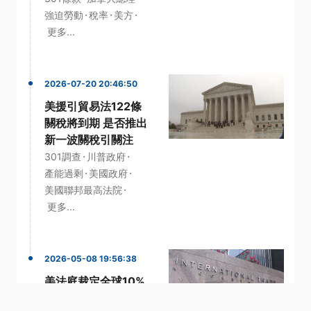
·
·
·
強迫勞動
稅率
美方
更多...
2026-07-20 20:46:50
美援引貿易法122條
關稅將到期 是否推出
新一波關稅引關注
·
·
301調查
川普政府
·
·
產能過剩
美國政府
·
美國聯邦最高法院
更多...
2026-05-08 19:56:38
美法庭裁定全球10%
關稅違法 不符1974