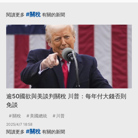
年貿易法授權依據
·
·
全球關稅
貿易法
#關稅
閱讀更多
有關的新聞
·
·
·
進口商
關稅
301條款
更多...
逾50國欲與美談判關稅 川普：每年付大錢否則
免談
關稅
美國總統
川普
2025/4/7 18:58
#關稅
閱讀更多
有關的新聞