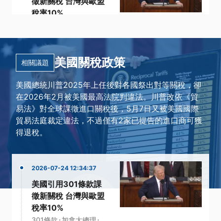
徵新關稅 台灣與歐盟
稅率10%
·
·
301條款
加拿大總理
·
·
·
強迫勞動
稅率
美方
更多...
美國關稅政策
相關議題
美國總統川普2025年上任後對各國祭出對等關稅，卻
在2026年2月被美國最高法院判違法。川普改依《貿
易法》對全球課徵進口關稅後，5月7日又被美國國際
貿易法庭裁定違法，不過僅有2家已提告的進口商可獲
得退稅。
2026-07-24 12:34:37
美國引用301條款課
徵新關稅 台灣與歐盟
稅率10%
·
·
301條款
加拿大總理