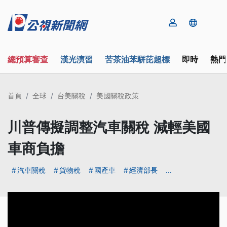
總預算審查
漢光演習
苦茶油苯駢芘超標
即時
熱門
首頁
全球
台美關稅
美國關稅政策
川普傳擬調整汽車關稅 減輕美國
車商負擔
汽車關稅
貨物稅
國產車
經濟部長
...