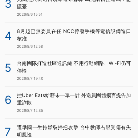
3
隱憂
2026/8/6 15:51
8月起已無委員在任 NCC停發手機等電信設備進口
4
核准
2026/8/6 12:58
台南團隊打造社區通訊鏈 不用行動網路、Wi-Fi仍可
5
傳輸
2026/8/7 19:40
控Uber Eats給薪未一單一計 外送員團體揚言提告加
6
重詐欺
2026/8/7 12:35
遭準國一生持斷裂掃把攻擊 台中教師右眼受傷有失
7
明風險