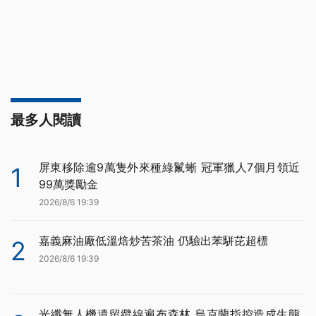
最多人閱讀
屏東移除逾9萬隻外來種綠鬣蜥 冠軍獵人7個月領近
1
99萬獎勵金
2026/8/6 19:39
嘉義麻油廠低溫焙炒苦茶油 仍驗出苯駢芘超標
2
2026/8/6 19:39
光纖無人機遺留纜線遍布森林 烏克蘭指控造成生態