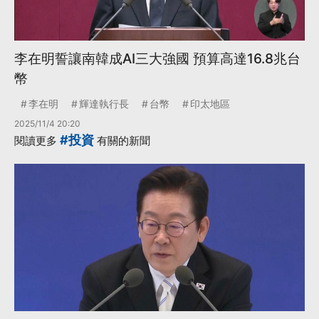
李在明誓讓南韓成AI三大強國 預算高達16.8兆台
幣
李在明
輝達執行長
台幣
印太地區
2025/11/4 20:20
#投資
閱讀更多
有關的新聞