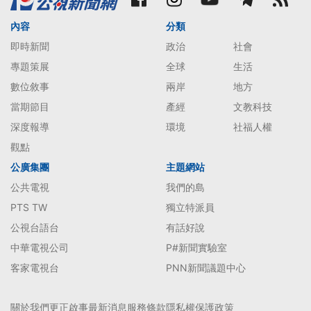
內容
分類
即時新聞
政治
社會
專題策展
全球
生活
數位敘事
兩岸
地方
當期節目
產經
文教科技
深度報導
環境
社福人權
觀點
公廣集團
主題網站
公共電視
我們的島
PTS TW
獨立特派員
公視台語台
有話好說
中華電視公司
P#新聞實驗室
客家電視台
PNN新聞議題中心
關於我們
更正啟事
最新消息
服務條款
隱私權保護政策