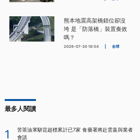
熊本地震高架橋錯位卻沒
垮 是「防落橋」裝置奏效
嗎？
2026-07-30 18:54
|
全球
最多人閱讀
苦茶油苯駢芘超標累計已7家 食藥署將赴雲嘉與業者
1
會談