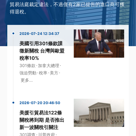
貿易法庭裁定違法，不過僅有2家已提告的進口商可獲
得退稅。
2026-07-24 12:34:37
美國引用301條款課
徵新關稅 台灣與歐盟
稅率10%
·
·
301條款
加拿大總理
·
·
·
強迫勞動
稅率
美方
更多...
2026-07-20 20:46:50
美援引貿易法122條
關稅將到期 是否推出
新一波關稅引關注
·
·
301調查
川普政府