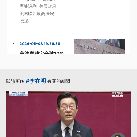
·
·
產能過剩
美國政府
·
美國聯邦最高法院
更多...
2026-05-08 19:56:38
美法庭裁定全球10%
關稅違法 不符1974
年貿易法授權依據
·
·
全球關稅
貿易法
#李在明
閱讀更多
有關的新聞
·
·
·
進口商
關稅
301條款
更多...