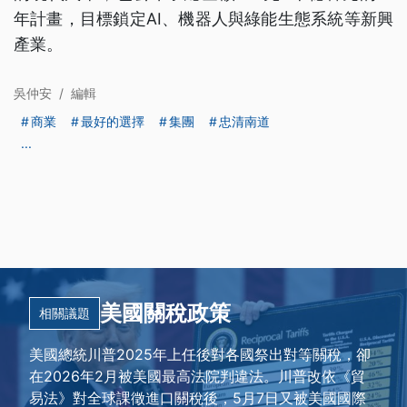
年計畫，目標鎖定AI、機器人與綠能生態系統等新興
產業。
吳仲安
/
編輯
商業
最好的選擇
集團
忠清南道
...
美國關稅政策
相關議題
美國總統川普2025年上任後對各國祭出對等關稅，卻
在2026年2月被美國最高法院判違法。川普改依《貿
易法》對全球課徵進口關稅後，5月7日又被美國國際