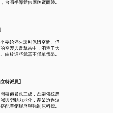
依，台灣半導體供應鏈廠商陸續
目
外乎要給停火談判保留空間。但
續的空襲與反擊當中，消耗了大
上。由於這些武器不僅單價昂
此包括俄烏戰爭以及台海等潛在
的議題。
獨立特派員】
期開盤價暴跌三成，凸顯傳統農
劇減與勞動力老化，產業透過濕
，搭配產銷履歷與強制原料標