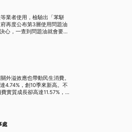
懋等業者使用，檢驗出「苯駢
府再度公布第3層使用問題油
府決心，一查到問題油就會要求
相關外溢效應也帶動民生消費。
4.74%，創10季來新高。不
費實質成長卻高達11.57%，
財富集中狀況明顯。另外，民眾
需市場。
事處