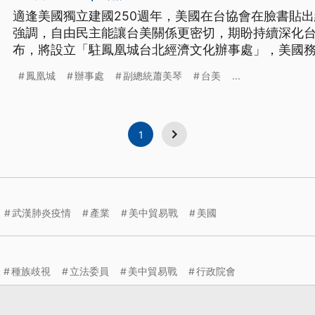
適逢美國獨立建國250週年，美國在台協會在臉書貼
強調，自由民主能讓台美關係更密切，期盼持續深化
布，將設立「駐鳳凰城台北經濟文化辦事處」，美國
最重要的貿易跟投資夥伴之一。
鳳凰城
辦事處
副總統蕭美琴
台美
...
1
武漢肺炎疫情
產業
美中貿易戰
美國
種族歧視
立法委員
美中貿易戰
行政院會