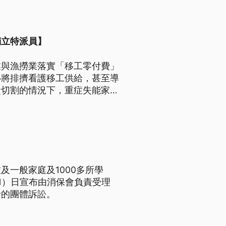
獨立特派員】
業與漁撈業落實「移工零付費」
心將排擠看護移工供給，甚至導
責切割的情況下，重症失能家庭
雇主的生存權與支持體系。
一般家庭及1000多所學
1）日宣布由消保會負責受理
者的團體訴訟。