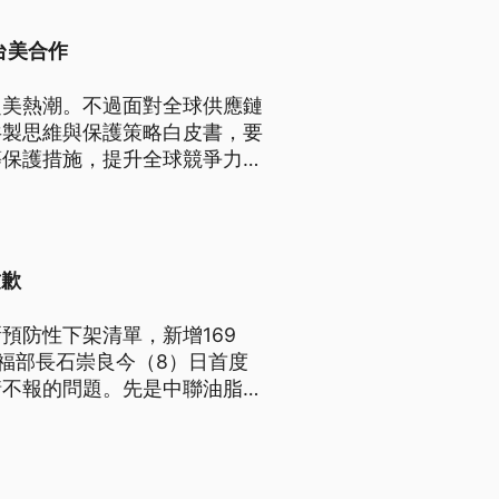
台美合作
赴美熱潮。不過面對全球供應鏈
共製思維與保護策略白皮書，要
等保護措施，提升全球競爭力。
美投資仍會根留台灣，海外設廠
致歉
預防性下架清單，新增169
福部長石崇良今（8）日首度
情不報的問題。先是中聯油脂在
格， 不過在5月13日，下游
知中聯，中聯卻到6月30日才
，並且勒令中聯停工。在野質
駁，總統賴清德則強調，食安完