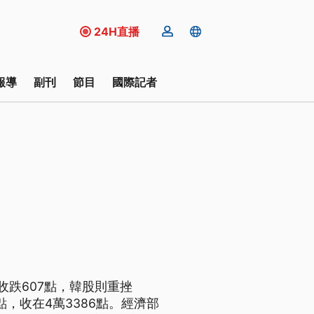
24H直播
報導
副刊
節目
國際記者
跌607點，韓股則重挫
點，收在4萬3386點。經濟部