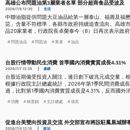
高雄公布問題油第3層業者名單 部分超商食品受波及
全沒有妥協空間，要求絕不寬貸。
2026/7/8 12:35
|
生活
中聯油脂提供問題大豆油品給第一層泰山、福壽及福
芘」含量不符標準，各縣市政府持續追查流向。高雄市
品20家業者，行政院長卓榮泰今（8）日再次表示政
業者下架。
問題油品
問題油
業者
油品
台股行情帶動民生消費 首季國內消費實質成長4.31%
2026/7/7 12:35
|
產經
台股近期備受投資人關注，連日創下破兆元成交量，
根據行政院主計總處統計，2026年第1季民間消費成長達
過，比對第1季國內消費實質成長是4.31%，反而國外消
引發擔憂。學者則分析，台股創高不代表全民賺錢，
消費
林憲銘
主計總處
成長
從股市所賺到的錢，可能持續投入股市，未必用在內
促進台美雙向投資及交流 外交部宣布將設駐鳳凰城辦
2026/7/4 12:10
|
政治