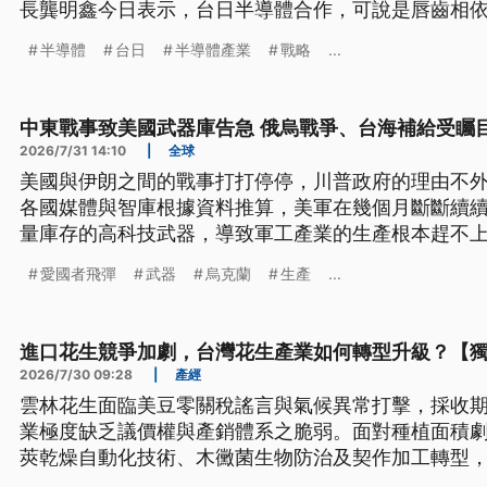
長龔明鑫今日表示，台日半導體合作，可說是唇齒相
到熊本投資，而日方也持續加碼對台投資。
半導體
台日
半導體產業
戰略
...
中東戰事致美國武器庫告急 俄烏戰爭、台海補給受矚
2026/7/31 14:10
|
全球
美國與伊朗之間的戰事打打停停，川普政府的理由不
各國媒體與智庫根據資料推算，美軍在幾個月斷斷續
量庫存的高科技武器，導致軍工產業的生產根本趕不
貴，生產製造也相當費時，供應鏈結構極為複雜，因
愛國者飛彈
武器
烏克蘭
生產
...
衝突的區域，能不能獲得即時的補充，成了各方關注
進口花生競爭加劇，台灣花生產業如何轉型升級？【
2026/7/30 09:28
|
產經
雲林花生面臨美豆零關稅謠言與氣候異常打擊，採收
業極度缺乏議價權與產銷體系之脆弱。面對種植面積
莢乾燥自動化技術、木黴菌生物防治及契作加工轉型
示，試圖建立本土防線，開創高值化永續新局。