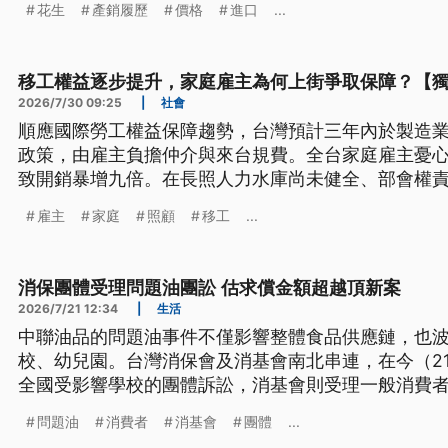
花生
產銷履歷
價格
進口
...
移工權益逐步提升，家庭雇主為何上街爭取保障？【
2026/7/30 09:25
|
社會
順應國際勞工權益保障趨勢，台灣預計三年內於製造
政策，由雇主負擔仲介與來台規費。全台家庭雇主憂
致開銷暴增九倍。在長照人力水庫尚未健全、部會權
陷入照顧空窗與經濟重擔的困境，呼籲政府亦應正視
雇主
家庭
照顧
移工
...
消保團體受理問題油團訟 估求償金額超越頂新案
2026/7/21 12:34
|
生活
中聯油品的問題油事件不僅影響整體食品供應鏈，也波及
校、幼兒園。台灣消保會及消基會南北串連，在今（2
全國受影響學校的團體訴訟，消基會則受理一般消費
問題油
消費者
消基會
團體
...