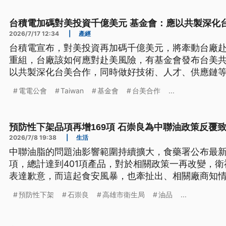
台積電加碼對美投資千億美元 基金會：應以共製深化
2026/7/17 12:34
|
產經
台積電宣布，對美投資再加碼千億美元，將牽動台廠
重組，台廠該如何應對赴美風險，有基金會發布台美
以共製深化台美合作，同時做好技術、人才、供應鏈
至於外界擔憂產業空洞化，電電公會則強調，企業赴
電電公會
Taiwan
基金會
台美合作
...
主要是因應區域市場需求，並非將產能全面外移。
預防性下架品項再增169項 石崇良為中聯油政策反覆
2026/7/8 19:38
|
生活
中聯油脂的問題油影響範圍持續擴大，食藥署公布最新
項，總計達到401項產品，對於相關政策一再改變，衛
表達歉意，而這起食安風暴，也牽扯出、相關廠商知
4月4日當天生產該批大豆沙拉油，當時檢驗報告宣稱合
預防性下架
石崇良
高雄市衛生局
油品
...
廠商南僑首度驗出苯駢芘異常超標，6月11日由福壽通
提出通報，食藥署隨即在7月1日啟動第一波下架回收
疑，政府第一時間「蓋牌」；行政院長卓榮泰加以反