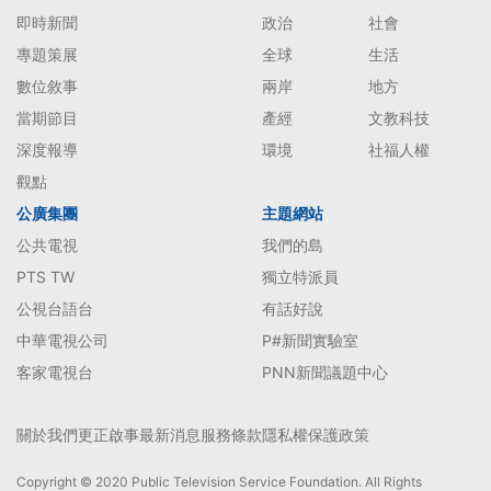
即時新聞
政治
社會
專題策展
全球
生活
數位敘事
兩岸
地方
當期節目
產經
文教科技
深度報導
環境
社福人權
觀點
公廣集團
主題網站
公共電視
我們的島
PTS TW
獨立特派員
公視台語台
有話好說
中華電視公司
P#新聞實驗室
客家電視台
PNN新聞議題中心
關於我們
更正啟事
最新消息
服務條款
隱私權保護政策
Copyright © 2020 Public Television Service Foundation. All Rights