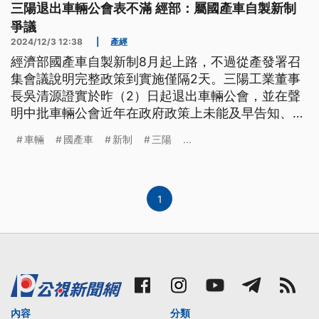
三陽退出車輛公會表不滿 經部：屬國產車自製新制
爭議
2024/12/3 12:38
|
產經
經濟部國產車自製新制8月起上路，不過從產發署召
集會議說明完整政策到實施僅隔2天。三陽工業董事
長吳清源證實於昨（2）日起退出車輛公會，並在聲
明中批車輛公會近年在政府政策上未能及早告知、協
助準備；車輛公會則回應，相關訊息皆已轉達。經濟
車輛
國產車
新制
三陽
...
部則回應，新制上路前已多次向公會與包括三陽在內
的理監事會說明，也給出緩衝，訂定3年為期的目
標。
1
內容
分類