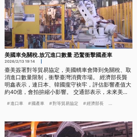
美國車免關稅.放冗進口數量 恐驚衝擊國產車
2026/2/13 19:14
|
臺美簽署對等貿易協定，美國轎車會降到免關稅、取
消進口數量限制，衝擊臺灣消費市場。 經濟部長龔
明鑫表示，連日本、韓國攏守袂牢，評估影響產值大
約40億，會拍拚縮小影響。 交通部表示，未來美國
的進口車，車廠愛符合美國FMVSS標準。 美國的進
進口車
國產車
對等貿易協定
經濟部長
...
口車敢會落價咧？賓士表示，有5種車型拍算調降；
啊若特斯拉表示，目前無計畫。（新聞標題、導言為
台語文）