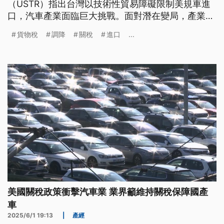
（USTR）指出台灣以技術性貿易障礙限制美規車進
口，汽車產業面臨巨大挑戰。面對潛在變局，產業
界、政府與消費者各有盤算，而這場稅制攻防，能真
貨物稅
調降
關稅
進口
...
的撼動台灣居高不下的車價嗎？
美國關稅政策衝擊汽車業 業界籲維持關稅保障國產
車
2025/6/1 19:13
|
產經