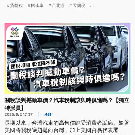
分析，都讓民眾對買車更抱持觀望心態。
貨物稅
國產車
台北港
零關稅
...
關稅談判撼動車價？汽車稅制該與時俱進嗎？【獨立
特派員】
2025/6/2 17:37
|
產經
長期以來，台灣汽車的高售價飽受消費者詬病。隨著
美國將關稅議題拋向台灣，加上美國貿易代表署