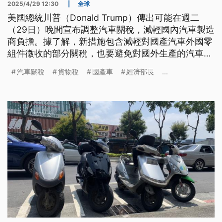
2025/4/29 12:30
|
全球
美國總統川普（Donald Trump）傳出可能在週二
（29日）晚間宣布調整汽車關稅，減輕國內汽車製造
商負擔。據了解，新措施包含減輕對國產汽車外國零
組件徵收的部分關稅，也要避免對國外生產的汽車徵
收關稅加在其他汽車關稅上。經濟部長郭智輝表示，
汽車關稅
貨物稅
國產車
經濟部長
...
政府希望和美方談判，能將關稅降到最低，不能比競
爭國家還高。國內產業則建議，如果要調降貨物稅，
建議採定額降稅策略。