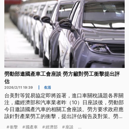
5款車型可能調降，但台灣特斯拉表示，目前沒有調
降計畫。
勞動部邀國產車工會座談 勞方籲對勞工衝擊提出評
估
2026/2/11 19:39
|
生活
台美對等貿易協定即將簽署，進口車關稅議題各界關
注，繼經濟部和汽車業者昨（10）日座談後，勞動部
今日邀請國產汽車的相關工會座談。勞方要求政府應
該針對產業勞工的衝擊，提出評估報告及對策。勞動
部長洪申翰則強調，會在農曆年後，舉行勞資政三方
衝擊
國產車
經濟部
座談
...