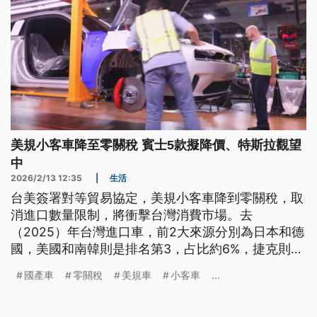
美規小客車降至零關稅 賓士5款擬降價、特斯拉觀望
中
2026/2/13 12:35
|
生活
台美簽署對等貿易協定，美規小客車降到零關稅，取
消進口數量限制，將衝擊台灣消費市場。去
（2025）年台灣進口車，前2大來源分別為日本和德
國，美國和南韓則是排名第3，占比約6%，捷克則有
3%；而從美國進口車輛品牌，以特斯拉最多，其次
國產車
零關稅
美規車
小客車
...
是豐田、福特、賓士和BMW。經濟部長龔明鑫表
示，美國小客車零關稅，評估影響產值約40億元，針
對消費者關心美規車是否會降價，台灣賓士表示，有