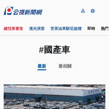
總預算審查
漢光演習
苦茶油苯駢芘超標
即時
熱門
#國產車
最新
最相關